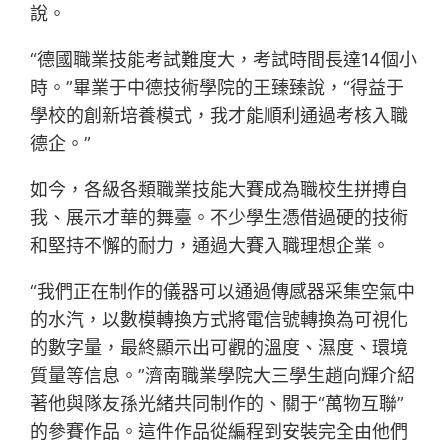
說。
“德國職業技能考試難度大，考試時間長達14個小
時。”畢業于中德技術學院的王臻臻說，“得益于
學校的創新培養模式，我才能順利通過考核入職
德企。”
如今，各級各類職業技能大賽成為職校生拼搏自
我、展示才華的舞臺。不少學生憑借過硬的技術
和堅持不懈的耐力，通過大賽入職理想企業。
“我們正在制作的儀器可以通過傳感器采集空氣中
的水汽，以數模轉換方式將電信號轉換為可視化
的數字量，最終顯示出可觀的溫度、濕度、環境
質量等信息。”濟南職業學院大三學生趙向輝介紹
著他與隊友孫光緒共同制作的、關于“萬物互聯”
的參賽作品。這件作品從編程到安裝完全由他們