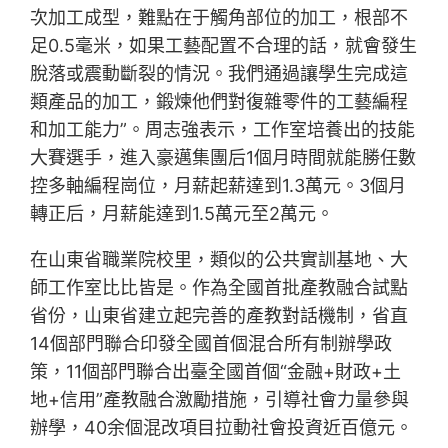
次加工成型，難點在于觸角部位的加工，根部不
足0.5毫米，如果工藝配置不合理的話，就會發生
脫落或震動斷裂的情況。我們通過讓學生完成這
類產品的加工，鍛煉他們對復雜零件的工藝編程
和加工能力”。周志強表示，工作室培養出的技能
大賽選手，進入豪邁集團后1個月時間就能勝任數
控多軸編程崗位，月薪起薪達到1.3萬元。3個月
轉正后，月薪能達到1.5萬元至2萬元。
在山東省職業院校里，類似的公共實訓基地、大
師工作室比比皆是。作為全國首批產教融合試點
省份，山東省建立起完善的產教對話機制，省直
14個部門聯合印發全國首個混合所有制辦學政
策，11個部門聯合出臺全國首個“金融+財政+土
地+信用”產教融合激勵措施，引導社會力量參與
辦學，40余個混改項目拉動社會投資近百億元。