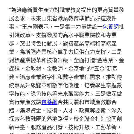
“為適應新質生產力對職業教育提出的更高質量發
展要求，未來山東省職業教育準備抓好這幾件
事。”王志剛表示，一是集中力量建設一
包養網
批
引領改革、支撐發展的高水平職業院校和專業
群，突出特色化發展，對接產業高端和高端產
業，為增強產業核心競爭力提供有力支撐。二是
對標產業變革和技術升級，全面打造“金專業、金
課程、金教材、金教師、金基地”的“五金”新基
建。適應產業數字化和數字產業化需求，推動傳
統專業升級變革和數字化改造，培養學生掌握數
字技能、綠色技能等未來職業能力。三是做深做
實行業產教融
包養網
合共同體和市域產教聯合
體，集聚資金、技術、人才、政策等要素。深入
探索科教融匯的落地路徑，校企聯合打造協同創
新平臺，服務產品研發、技術升級、工藝革新，