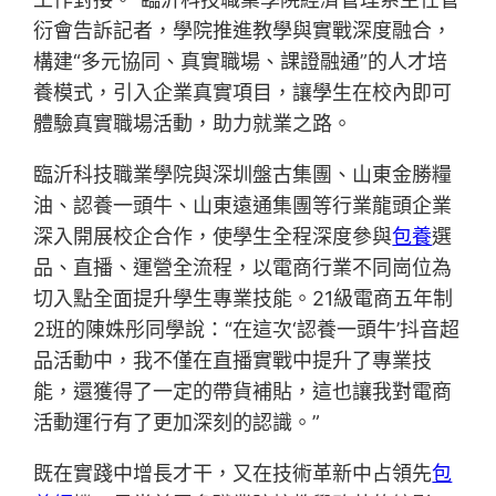
衍會告訴記者，學院推進教學與實戰深度融合，
構建“多元協同、真實職場、課證融通”的人才培
養模式，引入企業真實項目，讓學生在校內即可
體驗真實職場活動，助力就業之路。
臨沂科技職業學院與深圳盤古集團、山東金勝糧
油、認養一頭牛、山東遠通集團等行業龍頭企業
深入開展校企合作，使學生全程深度參與
包養
選
品、直播、運營全流程，以電商行業不同崗位為
切入點全面提升學生專業技能。21級電商五年制
2班的陳姝彤同學說：“在這次‘認養一頭牛’抖音超
品活動中，我不僅在直播實戰中提升了專業技
能，還獲得了一定的帶貨補貼，這也讓我對電商
活動運行有了更加深刻的認識。”
既在實踐中增長才干，又在技術革新中占領先
包