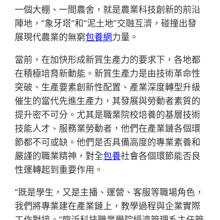
一個大棚、一間農舍，就是農業科技創新的前沿
陣地，“象牙塔”和“泥土地”交融互濟，碰撞出發
展現代農業的無窮
包養網
力量。
當前，在加快形成新質生產力的要求下，各地都
在積極培育新動能。新質生產力是由技術革命性
突破、生產要素創新性配置、產業深度轉型升級
催生的當代先進生產力，其發展與勞動者素質的
提升密不可分。尤其是職業院校培養的基層技術
技能人才、服務業勞動者，他們在產業鏈各個環
節都不可或缺。他們是否具備高度的專業素養和
嚴謹的職業精神，對全
包養
社會各個環節能否良
性運轉起到重要作用。
“既是學生，又是主播、運營、客服等職場角色，
我們將專業建在產業鏈上，教學過程與企業實際
工作對接。”臨沂科技職業學院經濟管理系主任管