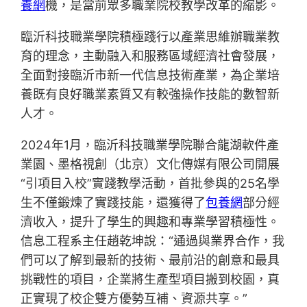
養網
機，是當前眾多職業院校教學改革的縮影。
臨沂科技職業學院積極踐行以產業思維辦職業教
育的理念，主動融入和服務區域經濟社會發展，
全面對接臨沂市新一代信息技術產業，為企業培
養既有良好職業素質又有較強操作技能的數智新
人才。
2024年1月，臨沂科技職業學院聯合龍湖軟件產
業園、墨格視創（北京）文化傳媒有限公司開展
“引項目入校”實踐教學活動，首批參與的25名學
生不僅鍛煉了實踐技能，還獲得了
包養網
部分經
濟收入，提升了學生的興趣和專業學習積極性。
信息工程系主任趙乾坤說：“通過與業界合作，我
們可以了解到最新的技術、最前沿的創意和最具
挑戰性的項目，企業將生產型項目搬到校園，真
正實現了校企雙方優勢互補、資源共享。”