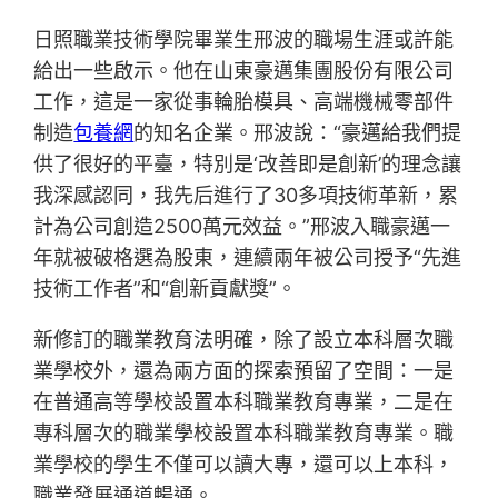
日照職業技術學院畢業生邢波的職場生涯或許能
給出一些啟示。他在山東豪邁集團股份有限公司
工作，這是一家從事輪胎模具、高端機械零部件
制造
包養網
的知名企業。邢波說：“豪邁給我們提
供了很好的平臺，特別是‘改善即是創新’的理念讓
我深感認同，我先后進行了30多項技術革新，累
計為公司創造2500萬元效益。”邢波入職豪邁一
年就被破格選為股東，連續兩年被公司授予“先進
技術工作者”和“創新貢獻獎”。
新修訂的職業教育法明確，除了設立本科層次職
業學校外，還為兩方面的探索預留了空間：一是
在普通高等學校設置本科職業教育專業，二是在
專科層次的職業學校設置本科職業教育專業。職
業學校的學生不僅可以讀大專，還可以上本科，
職業發展通道暢通。