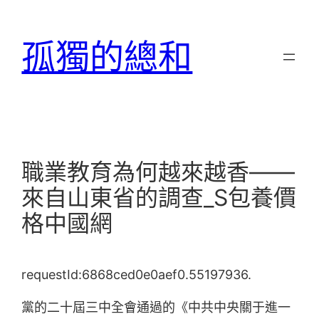
跳
至
孤獨的總和
主
要
內
容
職業教育為何越來越香——
來自山東省的調查_S包養價
格中國網
requestId:6868ced0e0aef0.55197936.
黨的二十屆三中全會通過的《中共中央關于進一