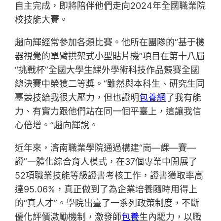
自主完成，即將陪伴他們走向2024年全國職業院
校技能大賽。
趙向輝經常參加各類比賽。他所在團隊的“基于機
器視覺的單臂拱架式小型貼片機”項目在第十八屆
“挑戰杯”全國大學生課外學術科技作品競賽全國
總決賽中榮獲二等獎。“雖然與本科生、研究生同
臺競技給我很大壓力，但也證明
包養網
了我有能
力、有實力跟他們站在同一個平臺上，這讓我信
心倍增。”趙向輝說。
近年來，濟南職業學院通過構建“崗—課—賽—
證”一體化綜合育人模式，在37個專業中開展了
52項職業技能等級證書考核工作，證書獲取率高
達95.06%，真正做到了為企業培養隨時用得上
的“真人才”。學院出臺了一系列政策制度，不斷
優化評價激勵機制，激發師
包養
生內驅力，以職