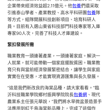
企業帶來經濟效益超2.11億元。他
包養
們還采取
引進泰山學者、產業教授、高水平科研團
包養
隊
等方式，組隊開展科技創新項目、培育科研人
員。目前有入選山東省科技部門科技專家等入庫
專家90人次，完善了科技人才庫建設。
緊扣發展所需
職業教育一頭連著產業，一頭連著家庭。解決一
人就業，就可能帶動一個家庭擺脫貧困。職業教
育只有與當前經濟發展緊密結合，讓學生與家庭
實實在在受惠，才能實現資源匯集與長久發展。
“這是我們新改良的海棠品種，請大家看看。”臨
沂科技職業學院鄉村振興學院院長
包養網
、現代
農業系主任張元華說，“我們將水旱微盆景造景手
法應用到紅千鳥海棠新品種上，完成了這個作