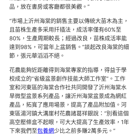
品，放在書房或客廳都很美觀。”
“市場上沂州海棠的銷售主要以傳統大苗木為主，
且苗株生產多采用扦插法，成活率僅有60%至
80%，生產周期較長；經過改良，苗株成活率能
達到98%，可當年上盆銷售。”談起改良海棠的細
節，張元華滔滔不絕。
花農能夠近距離得到海棠專家的指導，得益于學
校成立的“省級盆景創作技能大師工作室”。工作
室和河東區的海棠合作社共同開發了沂州海棠水
旱微型盆景系列產品，讓沂州海棠盆景成為網紅
產品，拓寬了應用場景，提高了產品附加值。河
東區湯河鎮大溝崖村花農諸葛祥銀說：“別看這個
高空壓條盒不起眼，可大大提高了生產效率，1年
下來我們至
包養網
少比之前多賺2萬多元。”