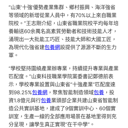
“山東‘十強’優勢產業集群、鄉村振興、海洋強省
等領域的新增從業人員中，有70%以上來自職業
院校。”王志剛介紹，山東省職業院校平均每年培
養輸送60余萬名高素質勞動者和技術技能人才，
涌現出一大批能工巧匠、技能大師和大國工匠，
為現代化強省建
包養網
設提供了源源不斷的生力
軍。
“學校堅持圍繞產業辦專業，持續提升專業與產業
匹配度。”山東科技職業學院黨委書記鄭德前表
示，學校專業設置與山東省“十強產業”匹配度達
到98.25%
包養網
，聚焦智能制造領域
包養
，投
資1.8億元與行
包養
業頭部企業共建山東省智能制
造公共實訓基地，建成了9個實訓中心、60個實
訓室，生產一線的全部應用場景在基地里得到充
分呈現，讓學生真正實現“在干中學”。