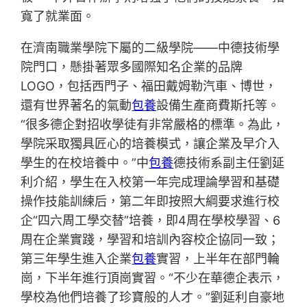
寬了就業面。
在濟南職業學院下屬的二級學院——中德技術學
院門口，懸掛著眾多國際知名企業的品牌
LOGO，包括西門子、福田戴姆勒汽車、博世，
還有世界著名的氣動
包養
設備生產商費斯托等。
“很多德企對招收學徒有非常嚴格的標準。為此，
學院采取獨具匠心的培養模式，讓企業及早介入
學生的在校培養中。”中
包養
德技術系副主任劉延
利介紹，學生在入校第一年完成理論學習和基礎
操作技能訓練后，第二年即按照大綱要求進行校
企“四六周工學交替”培養，即4周在學校學習、6
周在企業實踐，學習和培訓內容校企協同一致；
第三年學生進入企業
包養
實習，上半年在部門輪
崗，下半年進行頂崗實習。“不少在華德企表示，
學校為他們培養了珍寶般的人才。”劉延利自豪地