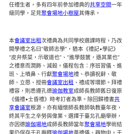
任禮生者，多有四年前參加禮典的
共享空間
一年
級同學，足見
聚會場地
小樹屋
其傳承。
本
會議室出租
次禮典為共同學校選課時程，乃改
開學禮之名曰“敬師志學”，猶本《禮記•學記》
“皮弁祭菜，示敬道也”、“進學鼓篋，遜其業也”
之禮意而潤飾、減殺。儀程包含：序班習儀、進
班、上噴鼻、行獻
聚會場地
禮、恭讀祝辭、敬
師、立愿、授冊
會議室出租
、禮成等環節。拜禮
禮容，則悉遵孔德
瑜伽教室
成師長教師舊日復原
《儀禮•士昏禮》時考訂者為準。除回歸禮書
共
享會議室
根源，亦有緬懷師長教師執教臺年夜，
終其平生之辛勞與偉業。選擇于臺北孔廟舉辦，
亦因德
瑜伽場地
成師長教師當年
聚會場地
學術結
果仍保存于孔廟釋
瑜伽場地
奠禮儀、器物中。于