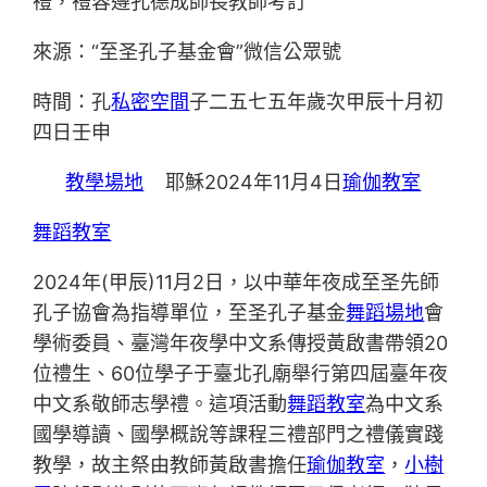
禮，禮容遵孔德成師長教師考訂
來源：“至圣孔子基金會”微信公眾號
時間：孔
私密空間
子二五七五年歲次甲辰十月初
四日壬申
教學場地
耶穌2024年11月4日
瑜伽教室
舞蹈教室
2024年(甲辰)11月2日，以中華年夜成至圣先師
孔子協會為指導單位，至圣孔子基金
舞蹈場地
會
學術委員、臺灣年夜學中文系傳授黃啟書帶領20
位禮生、60位學子于臺北孔廟舉行第四屆臺年夜
中文系敬師志學禮。這項活動
舞蹈教室
為中文系
國學導讀、國學概說等課程三禮部門之禮儀實踐
教學，故主祭由教師黃啟書擔任
瑜伽教室
，
小樹