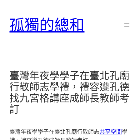
跳
至
孤獨的總和
主
要
內
容
臺灣年夜學學子在臺北孔廟
行敬師志學禮，禮容遵孔德
找九宮格講座成師長教師考
訂
臺灣年夜學學子在臺北孔廟行敬師志
共享空間
學