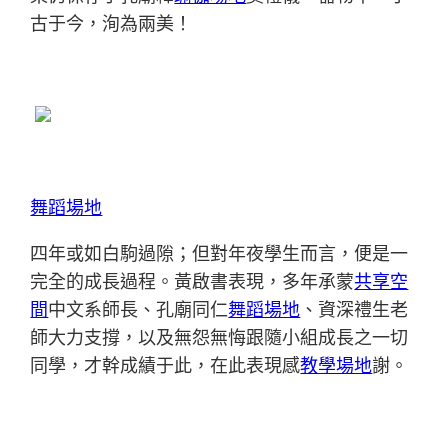
古于今，洵為兩美！
舞蹈場地
四年或如白駒過隙；但對年夜學生而言，便是一
完全的成長過程。黃啟書表現，多年承蒙
共享空
間
中文系師長、孔廟同仁
舞蹈場地
、資深禮生老
師大力支撐，以及無怨無悔跟隨小組成長之一切
同學，才幹成績于此，在此表現感
教學場地
謝。