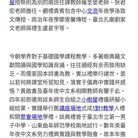
屋
陪祭則為別的兩班任課教師羅圣堡老師、狄君
宏老師擔任。觀禮貴賓包含中心
交流
年夜學孫致
文傳授、政治年夜學鄭雯馨傳授、臺北孔廟劉家
文老師與禮生盧星宇等。
今朝學界對于基礎國學課程教學，多著眼典籍文
獻閱讀與國學知識背誦，往往通經有余而致用缺
乏。而儒家固本詩書為教，實以禮樂行諸世。是
以若何將課堂所習知見，落實于儀典中實踐并感
悟？黃啟書及臺年夜中文系相關教師有鑒于此，
四年前即運用該系師生自組之
小樹屋
禮儀研擬小
組結果，實踐舉行舊
講座場地
式成
1對1教學
人禮
和開
聚會場地
學禮。該典禮曾于臺北市立第一男
子中學、山東曲阜師范學校兩地試行。數年來臺
年夜中文系努力禮典實踐與教學融會，故本年擔