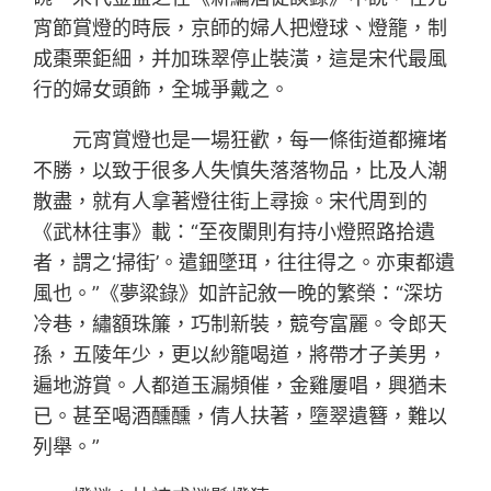
宵節賞燈的時辰，京師的婦人把燈球、燈籠，制
成棗栗鉅細，并加珠翠停止裝潢，這是宋代最風
行的婦女頭飾，全城爭戴之。
元宵賞燈也是一場狂歡，每一條街道都擁堵
不勝，以致于很多人失慎失落落物品，比及人潮
散盡，就有人拿著燈往街上尋撿。宋代周到的
《武林往事》載：“至夜闌則有持小燈照路拾遺
者，謂之‘掃街’。遣鈿墜珥，往往得之。亦東都遺
風也。”《夢粱錄》如許記敘一晚的繁榮：“深坊
冷巷，繡額珠簾，巧制新裝，競夸富麗。令郎天
孫，五陵年少，更以紗籠喝道，將帶才子美男，
遍地游賞。人都道玉漏頻催，金雞屢唱，興猶未
已。甚至喝酒醺醺，倩人扶著，墮翠遺簪，難以
列舉。”