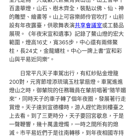
百盞華燈，山石、樹木齊全，裝點以佛、仙、神
的雕塑、繪畫等。山上可容樂師伶官吹打，山前
設有年夜露臺，供歌舞表演
共享會議室
或工藝品
展現。《年夜宋宣和遺事》記錄了鰲山燈的宏大
範圍，燈高16丈，寬365步，中心還有兩條鰲
柱，長24丈，金龍纏柱。中心一牌上書“宣和彩
山與平易近同樂”。
日常平凡天子車駕出行，有紅紗貼金燈籠
200對，元宵節增添琉璃玉柱掌扇燈。車駕進進
燈山之時，御輦院的任務職員在輦前唱著“隨竿媚
來”，同時天子的車子轉了個年夜圈，發展著行走
賞燈。天子達到宣德樓時，游人趕忙跑到樓臺之
上去看。到了三更時分，天子要回宮歇息，于是
一聲鞭響，幾十萬盞燈燭，一時之間所有的熄
滅。市平易近們于是往南轉移，到年夜相國寺持