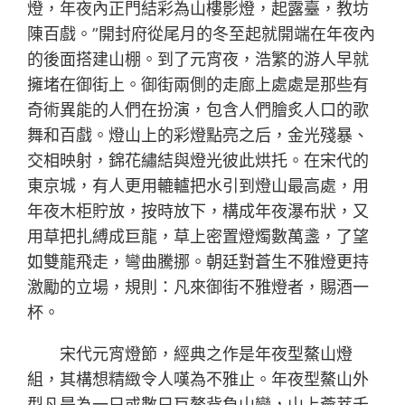
燈，年夜內正門結彩為山樓影燈，起露臺，教坊
陳百戲。”開封府從尾月的冬至起就開端在年夜內
的後面搭建山棚。到了元宵夜，浩繁的游人早就
擁堵在御街上。御街兩側的走廊上處處是那些有
奇術異能的人們在扮演，包含人們膾炙人口的歌
舞和百戲。燈山上的彩燈點亮之后，金光殘暴、
交相映射，錦花繡結與燈光彼此烘托。在宋代的
東京城，有人更用轆轤把水引到燈山最高處，用
年夜木柜貯放，按時放下，構成年夜瀑布狀，又
用草把扎縛成巨龍，草上密置燈燭數萬盞，了望
如雙龍飛走，彎曲騰挪。朝廷對蒼生不雅燈更持
激勵的立場，規則：凡來御街不雅燈者，賜酒一
杯。
宋代元宵燈節，經典之作是年夜型鰲山燈
組，其構想精緻令人嘆為不雅止。年夜型鰲山外
型凡是為一只或數只巨鰲背負山巒，山上薈萃千