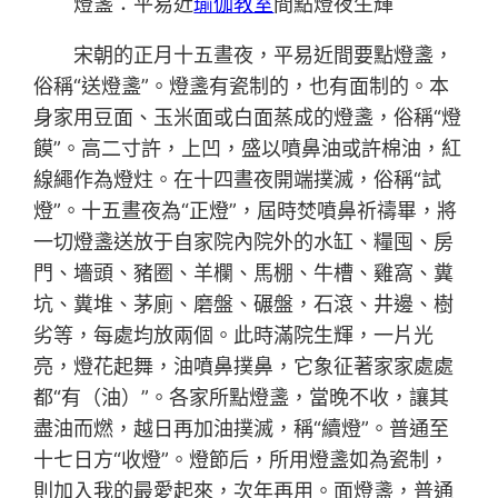
燈盞：平易近
瑜伽教室
間點燈夜生輝
宋朝的正月十五晝夜，平易近間要點燈盞，
俗稱“送燈盞”。燈盞有瓷制的，也有面制的。本
身家用豆面、玉米面或白面蒸成的燈盞，俗稱“燈
饃”。高二寸許，上凹，盛以噴鼻油或許棉油，紅
線繩作為燈炷。在十四晝夜開端撲滅，俗稱“試
燈”。十五晝夜為“正燈”，屆時焚噴鼻祈禱畢，將
一切燈盞送放于自家院內院外的水缸、糧囤、房
門、墻頭、豬圈、羊欄、馬棚、牛槽、雞窩、糞
坑、糞堆、茅廁、磨盤、碾盤，石滾、井邊、樹
劣等，每處均放兩個。此時滿院生輝，一片光
亮，燈花起舞，油噴鼻撲鼻，它象征著家家處處
都“有（油）”。各家所點燈盞，當晚不收，讓其
盡油而燃，越日再加油撲滅，稱“續燈”。普通至
十七日方“收燈”。燈節后，所用燈盞如為瓷制，
則加入我的最愛起來，次年再用。面燈盞，普通