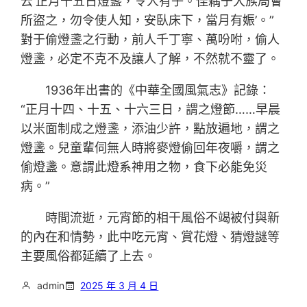
云‘正月十五日燈盞，令人有子。佳耦于大族局會
所盜之，勿令使人知，安臥床下，當月有娠’。”
對于偷燈盞之行動，前人千丁寧、萬吩咐，偷人
燈盞，必定不克不及讓人了解，不然就不靈了。
1936年出書的《中華全國風氣志》記錄：
“正月十四、十五、十六三日，謂之燈節……早晨
以米面制成之燈盞，添油少許，點放遍地，謂之
燈盞。兒童輩伺無人時將麥燈偷回年夜嚼，謂之
偷燈盞。意謂此燈系神用之物，食下必能免災
病。”
時間流逝，元宵節的相干風俗不竭被付與新
的內在和情勢，此中吃元宵、賞花燈、猜燈謎等
主要風俗都延續了上去。
admin
2025 年 3 月 4 日