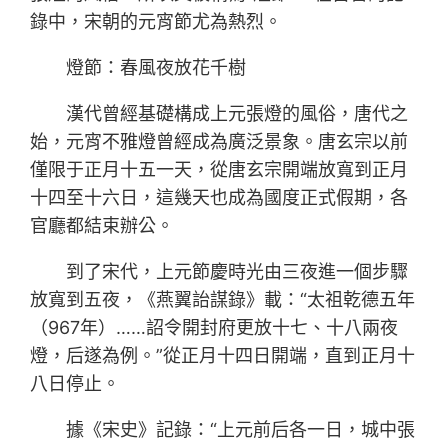
錄中，宋朝的元宵節尤為熱烈。
燈節：春風夜放花千樹
漢代曾經基礎構成上元張燈的風俗，唐代之
始，元宵不雅燈曾經成為廣泛景象。唐玄宗以前
僅限于正月十五一天，從唐玄宗開端放寬到正月
十四至十六日，這幾天也成為國度正式假期，各
官廳都結束辦公。
到了宋代，上元節慶時光由三夜進一個步驟
放寬到五夜，《燕翼詒謀錄》載：“太祖乾德五年
（967年）……詔令開封府更放十七、十八兩夜
燈，后遂為例。”從正月十四日開端，直到正月十
八日停止。
據《宋史》記錄：“上元前后各一日，城中張