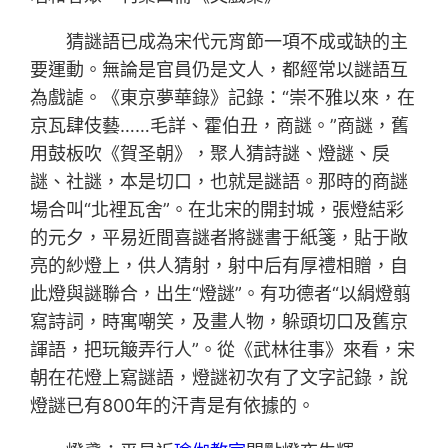
猜謎語已成為宋代元宵節一項不成或缺的主
要運動。無論是官員仍是文人，都經常以謎語互
為戲謔。《東京夢華錄》記錄：“崇不雅以來，在
京瓦肆伎藝……毛詳、霍伯丑，商謎。”商謎，舊
用鼓板吹《賀圣朝》，聚人猜詩謎、燈謎、戾
謎、社謎，本是切口，也就是謎語。那時的商謎
場合叫“北裡瓦舍”。在北宋的開封城，張燈結彩
的元夕，平易近間喜謎者將謎書于紙箋，貼于敞
亮的紗燈上，供人猜射，射中后有厚禮相贈，自
此燈與謎聯合，出生“燈謎”。有功德者“以絹燈翦
寫詩詞，時寓嘲笑，及畫人物，躲頭切口及舊京
諢語，把玩簸弄行人”。從《武林往事》來看，宋
朝在花燈上寫謎語，燈謎初次有了文字記錄，說
燈謎已有800年的汗青是有依據的。