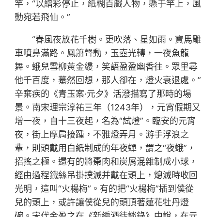
竿，“以繒彩停止，紙糊百戲人物，懸于竿上，風
動宛若飛仙。”
“春風夜放花千樹。更吹落、星如雨。寶馬雕
車噴鼻滿路。鳳簫聲動，玉壺光轉，一夜魚龍
舞。蛾兒雪柳黃金縷，笑語盈盈幽香往。眾里尋
他千百度，驀然回想，那人卻在，燈火衰退處。”
辛棄疾的《青玉案·元夕》活潑描寫了那時的場
景。南宋理宗淳祐三年（1243年），元宵假期又
增一夜，自十三夜起，名為“試燈”。臨安的元宵
夜，街上摩肩接踵，不雅燈弄月。游手浮浪之
輩，則頭戴用白紙制成的年夜蟬，謂之“夜蛾”，
招搖之極。還有的將棗肉和炭屑混雜制成小球，
經由過程鐵絲吊掛撲滅并戴在頭上，熄滅時收回
光明，這叫“火楊梅”。有的把“火楊梅”插到僕從
兒的頭上，或許讓僕從兒的頭頂著蓮花牡丹燈
碗。宋代金盈之在《新編酒徒談錄》中說，在元