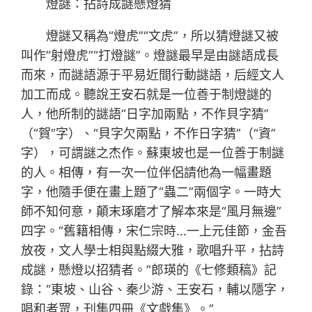
燈謎：拈詩成謎懸燈猜
燈謎又稱為“燈虎”“文虎”，所以猜燈謎又被
叫作“射燈虎”“打燈謎”。燈謎最早是由謎語成長
而來，而謎語源于平易近間行動謎語，后經文人
加工而成。聽說王安石就是一位善于制燈謎的
人，他所制的謎語“日字加兩點，不作貝字猜”
（“賀”字）、“貝字欠兩點，不作日字猜”（“資”
字），可謂謎之杰作。蘇東坡也是一位善于制謎
的人。相傳，有一次一位伴侶請他為一幅畫題
字，他隨手便在畫上題了“蟲二”兩個字。一時大
師不知何意，顛末琢磨才了解本來是“風月無邊”
四字。“舊籍相傳，宋仁宗時…一上元佳節，金吾
放夜，文人學士相與點綴大雅，歌唱升平，拈詩
成謎，懸燈以招猜者。”郎瑛的《七修類稿》記
錄：“東坡、山谷、秦少游、王安石，輔以隱字，
唱和者眾，刊集四冊《文戲集》。”