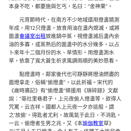
本身不吃，都要施與乞丐，名曰：“舍神果”。
元宵節時代，在南方不少地域還用燈盞猜測
年成，用12只燈盞，放食用油在盞內熄滅，或將
面盞
會議室出租
放進鍋中蒸，視燈盞滅后盞內余
油的多寡，或蒸熟后的面盞中的水分幾多，以占
卜來年十二個月份的水、旱情形。用燈盞測水
旱，依靠了寬大蒼生祈求風調雨順的美妙愿看。
點燈盞時，鄰家後代也可靜靜將燈油燃盡的
面燈拿走，俗稱“偷燈盞”，以此祈福。宋代的
《歲時廣記》有“偷燈盞”條援用《瑣碎錄》文獻
說：“亳社里巷君子，上元夜偷人燈盞等，欲得人
咒罵，云吉祥。國都人上元夜一夕亦這般，謂
之‘放偷’。得匙者尤利，故風氣于此日，不消匙。
一云，偷燈者生男之兆。又《本
瑜伽教室
草》