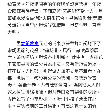
續賞燈。年夜相國寺的年夜殿前設有樂棚，年夜
殿兩廊有詩牌燈，下面寫著“天碧銀河欲上去，月
華如水浸樓臺”和“火樹銀花合，星橋鐵鎖開”等精
美詩句。寺里的燈燭光榮精明、爭奇斗艷，直至
天明。
孟
舞蹈教室
元老的《東京夢華錄》記錄下了
宋朝燈節的茂盛：“諸坊巷、馬行，諸噴鼻藥展
席、茶坊酒坊，燈燭各出別緻。”此中有一家蓮花
王家噴鼻展的燈火最為出眾，又有僧道做道場、
打花鈸、弄椎鼓，引得游人無不立足不雅看。在
每一處城門，都設有公眾的樂棚，鼓樂歌吹齊
奏，“萬街千巷，盡皆茂盛浩鬧。”為防禦大人與
家人掉往聯絡接觸，但凡巷口沒有樂棚的處所，
專門設置了小電影棚子，吸引小孩子湊集在那
里。宣德樓前的工具橫街，有高達數十丈的竹