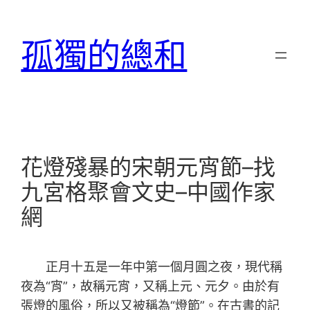
跳
至
孤獨的總和
主
要
內
容
花燈殘暴的宋朝元宵節–找
九宮格聚會文史–中國作家
網
正月十五是一年中第一個月圓之夜，現代稱
夜為“宵”，故稱元宵，又稱上元、元夕。由於有
張燈的風俗，所以又被稱為“燈節”。在古書的記