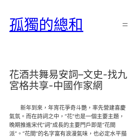
跳
至
孤獨的總和
主
要
內
容
花酒共舞易安詞–文史-找九
宮格共享-中國作家網
新年到來，年宵花爭奇斗艷，率先營建喜慶
氣氛。而在詩詞之中，“花”也是一個主要主題，
晚期推進宋代“詞”成長的主要門戶即是“花間
派”。“花間”的名字富有浪漫氣味，也必定水平描