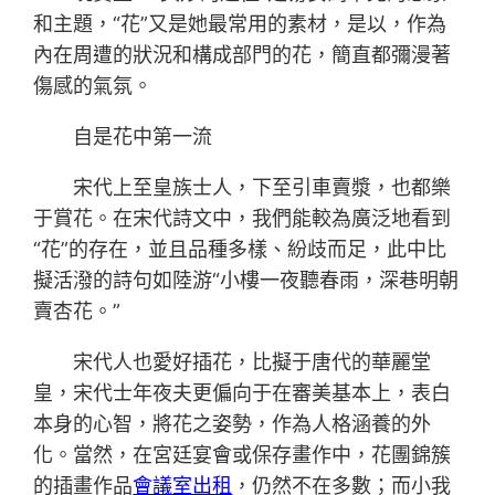
和主題，“花”又是她最常用的素材，是以，作為
內在周遭的狀況和構成部門的花，簡直都彌漫著
傷感的氣氛。
自是花中第一流
宋代上至皇族士人，下至引車賣漿，也都樂
于賞花。在宋代詩文中，我們能較為廣泛地看到
“花”的存在，並且品種多樣、紛歧而足，此中比
擬活潑的詩句如陸游“小樓一夜聽春雨，深巷明朝
賣杏花。”
宋代人也愛好插花，比擬于唐代的華麗堂
皇，宋代士年夜夫更偏向于在審美基本上，表白
本身的心智，將花之姿勢，作為人格涵養的外
化。當然，在宮廷宴會或保存畫作中，花團錦簇
的插畫作品
會議室出租
，仍然不在多數；而小我