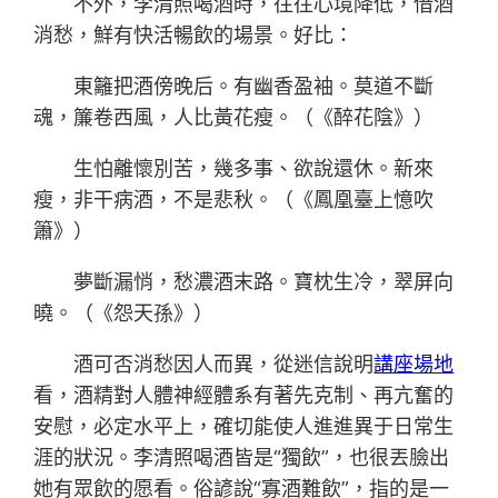
不外，李清照喝酒時，往往心境降低，借酒
消愁，鮮有快活暢飲的場景。好比：
東籬把酒傍晚后。有幽香盈袖。莫道不斷
魂，簾卷西風，人比黃花瘦。（《醉花陰》）
生怕離懷別苦，幾多事、欲說還休。新來
瘦，非干病酒，不是悲秋。（《鳳凰臺上憶吹
簫》）
夢斷漏悄，愁濃酒末路。寶枕生冷，翠屏向
曉。（《怨天孫》）
酒可否消愁因人而異，從迷信說明
講座場地
看，酒精對人體神經體系有著先克制、再亢奮的
安慰，必定水平上，確切能使人進進異于日常生
涯的狀況。李清照喝酒皆是“獨飲”，也很丟臉出
她有眾飲的愿看。俗諺說“寡酒難飲”，指的是一