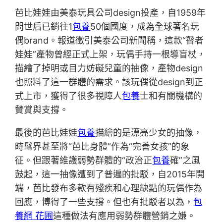
芭比娃娃由美泰玩具公司design投產，自1959年
問世后已銷往1
包養
50個國度，成為全球著名玩
偶brand。報道徵引美泰公司新聞稱，這款“瞽者
娃娃”產物曾經正式上架，玩偶手持一根導盲杖，
描繪了掉明或目力妨礙兒童的抽像，產物design
也照料了這一群體的需求。該玩偶從design到正
式上市，獲得了很多視障人
包養
士和有關機構的
贊賞與支撐。
最後的芭比娃娃
包養
描繪的是漂亮少女的抽像，
時髦界甚至將“芭比身體”作為“完善女孩”的象
征。但跟著維護弱勢群體的“政治正
包養
確”之風
鼓起，這一抽像遭到了普遍的批駁，自2015年開
端，芭比發布多款有殘疾和心理缺點的玩偶作為
回應，博得了一些支撐。但也有批駁者以為，
包
養網 花圃
這種做法有應用弱勢群體營銷之嫌。