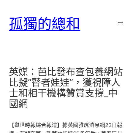
跳
至
孤獨的總和
主
要
內
容
英媒：芭比發布查包養網站
比擬“瞽者娃娃”，獲視障人
士和相干機構贊賞支撐_中
國網
【舉世時報綜合報道】據英國雅虎消息網23日報