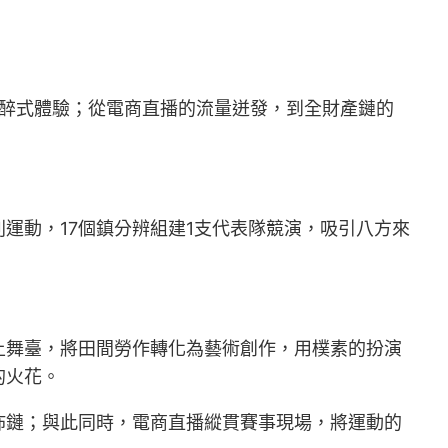
沉醉式體驗；從電商直播的流量迸發，到全財產鏈的
運動，17個鎮分辨組建1支代表隊競演，吸引八方來
上舞臺，將田間勞作轉化為藝術創作，用樸素的扮演
的火花。
佈鏈；與此同時，電商直播縱貫賽事現場，將運動的