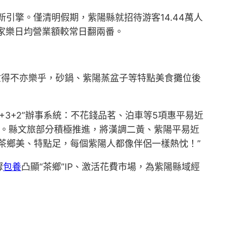
引擎。僅清明假期，紫陽縣就招待游客14.44萬人
農家樂日均營業額較常日翻兩番。
忙得不亦樂乎，砂鍋、紫陽蒸盆子等特點美食攤位後
+3+2”辦事系統：不花錢品茗、泊車等5項惠平易近
諾。縣文旅部分積極推進，將漢調二黃、紫陽平易近
茶鄉美、特點足，每個紫陽人都像伴侶一樣熱忱！”
驟
包養
凸顯“茶鄉”IP、激活花費市場，為紫陽縣域經