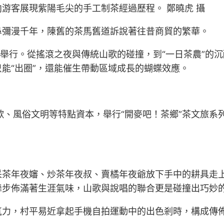
游客展現紫陽毛尖的手工制茶經過歷程。 鄭曉虎 攝
鼻彌漫千年，陳舊的茶馬舊道訴說著往昔商貿的繁華。
里舉行。從搖滾之夜與傳統山歌的碰撞，到“一日茶農”的
能“出圈”，還能催生帶動區域成長的蝴蝶效應。
歌、風俗文明等特點資本，舉行“開麥吧！茶鄉”茶文旅系列
采茶年夜嬸、炒茶年夜叔、賣橘年夜爺放下手中的耕具走
舞步佈滿著生涯氣味，山歌與說唱的聯合更是碰撞出巧妙
氣力，村平易近拿起手機自拍運動中的出色剎時，構成傳