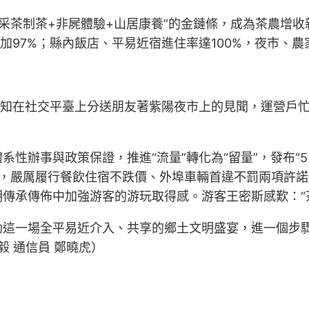
采茶制茶+非屍體驗+山居康養”的金鏈條，成為茶農增收新
比增加97%；縣內飯店、平易近宿進住率達100%，夜市、
念知在社交平臺上分送朋友著紫陽夜市上的見聞，運營戶
性辦事與政策保證，推進“流量”轉化為“留量”，發布“5
事，嚴厲履行餐飲住宿不跌價、外埠車輛首違不罰兩項許
傳承傳佈中加強游客的游玩取得感。游客王密斯感歎：“
助這一場全平易近介入、共享的鄉土文明盛宴，進一個步
毅 通信員 鄭曉虎）