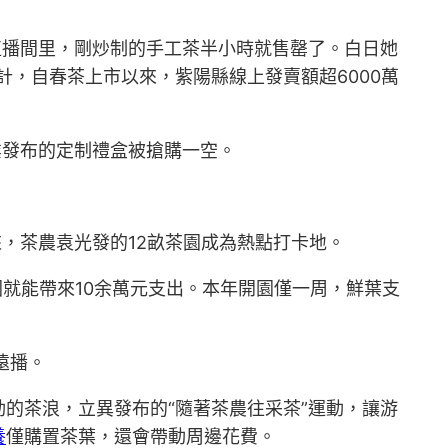
直播間里，剛炒制的手工茶半小時就售罄了。白日她
計，自春茶上市以來，紫陽縣線上發賣額超6000萬
業發布的定制禮盒被搶購一空。
，茶農袁光發的12畝茶園成為熱點打卡地。
園就能帶來10余萬元支出。本年開園僅一周，鮮葉支
遠播。
的茶浪，立異發布的“隨著茶農往采茶”運動，讓游
養
僅購置茶葉，還會帶動周邊花費。