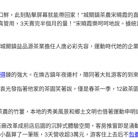
口鮮，此刻點擊屏幕就能帶回家！”城關鎮茶農宋曉霞的
真管用，3天賣完半個月的量！”宋曉霞樂呵呵地說。據統
”城關鎮益品源茶業擔任人唐必彩先容，運動時代她的企
得
鏈的強大。在煥古鎮年夜連村，隨同著大批游客的到來
”袁光發指著他家的茶園笑著說，僅是春茶一季，12畝茶
茶農的竹簍，本地的秀美風景和鄉土文明也借著運動申明
廠改革成前店后園的沉醉式體驗空間，客房推窗即是涌動
張小磊算了一筆賬，3天營收超3萬元，游客住上去后不
包