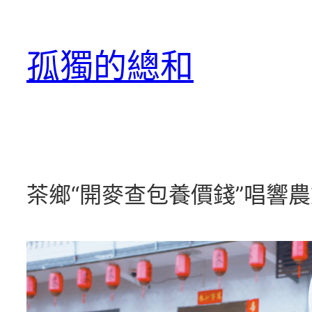
跳
至
孤獨的總和
主
要
內
容
茶鄉“開麥查包養價錢”唱響