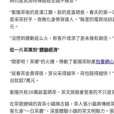
熱烈氣氛及時傳遞給全國不雅眾。
“紫陽茶吸的是漢江霧，飲的是富硒泉，春天的第一
是采茶好手，夜晚化身帶貨達人。“縣里的電商培訓
元。
“沒想到運動這么火，新客戶增添了差未幾有兩倍。
從一片茶葉到“體驗經濟”
“開麥吧！茶鄉”的火爆，帶動了紫陽茶財產
包養網心
“這春茶金貴得很，芽尖采得越早，荷包鼓得越快！
出就超7萬元。
紫陽共有26萬畝富硒茶，茶文旅融會受害的不只是
在茶歌繚繞的貢茶小鎮煥古鎮，茶人張小磊將傳統茶
客化身“一日茶農”，深度體驗小鎮的茶文明魅力。