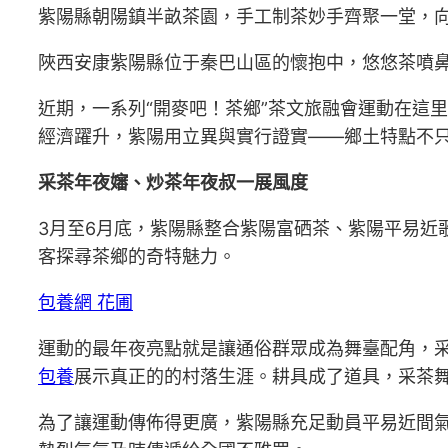
紫陽縣朝陽鎮半畝茶園，手工制茶妙手齊聚一堂，向
陜西安康紫陽縣位于秦巴山區的懷抱中，悠悠茶噴
近期，一系列“開麥吧！茶鄉”茶文旅融會運動在這
經濟躍升，紫陽用立異與實行證實——鄉土特點不只
采茶年夜嬸、炒茶年夜叔一展風度
3月至6月底，紫陽縣整合紫陽富硒茶、紫陽平易近
客探尋茶鄉的奇特魅力。
包養網 花圃
運動的最年夜亮點就是讓通俗群眾成為舞臺配角，
包養
展示真正的的村落生涯。耕具成了道具，采茶
為了讓運動傳佈得更廣，紫陽縣充足動員平易近間