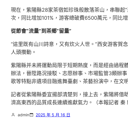
現在，紫陽縣28家茶宿如珍珠般散落茶山，串聯起“
次，同比增加101%，游客總破費6500萬元，同
從節會“流量”到茶鄉“留量”
“這里既有山川詩意，又有炊火人世。”西安游客賀
人頭攢動。
紫陽縣并未將運動局限于短期熱度，而是經由過程體系
辦法，晉陞路況接駁、志愿辦事、市場監管3類辦
歌等特點非遺項目融進舞臺劇、茶藝扮演中，在文明
記者從紫陽縣委宣揚部清楚到，接上去，紫陽將借
濟高東西的品質成長連續進獻氣力。（本報記者 秦 
admin
2025 年 5 月 16 日