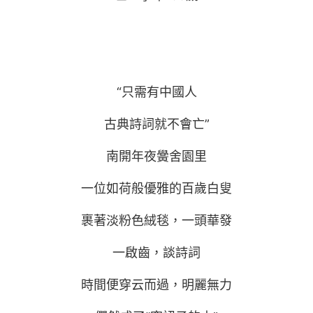
“只需有中國人
古典詩詞就不會亡”
南開年夜黌舍園里
一位如荷般優雅的百歲白叟
裹著淡粉色絨毯，一頭華發
一啟齒，談詩詞
時間便穿云而過，明麗無力