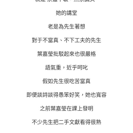
她的講堂
老是為先生著想
對于不當真、不下工夫的先生
葉嘉瑩批駁起來也很嚴格
語氣重，近乎呵叱
假如先生很吃苦當真
即便談詩談得愚笨好笑，她也寬容
之前葉嘉瑩在課上發明
不少先生把二手文獻看得很熟