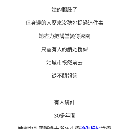
她的腿腫了
但身邊的人歷來沒聽她提過這件事
她盡力把講堂變得遼闊
只需有人約請她授課
她城市悵然前去
從不問報答
有人統計
30多年間
她應邀到國際幾十所年夜學
瑜伽場地
講學