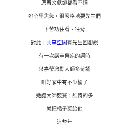
原著文獻卻都看不懂
她心里焦急，很嚴格地要先生們
下苦功往看、往背
對此，
共享空間
有先生回想說
有一次講辛棄疾的詞時
葉嘉瑩激勵大師多背誦
剛好家中有不少橘子
她讓大師競賽，誰背的多
就把橘子獎給他
這些年