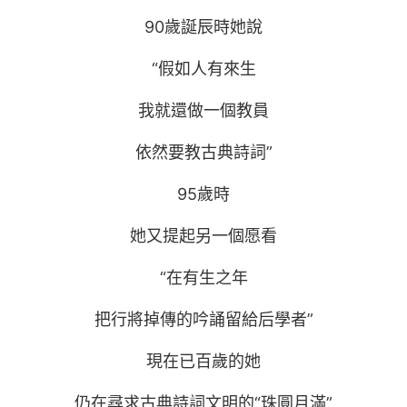
90歲誕辰時她說
“假如人有來生
我就還做一個教員
依然要教古典詩詞”
95歲時
她又提起另一個愿看
“在有生之年
把行將掉傳的吟誦留給后學者”
現在已百歲的她
仍在尋求古典詩詞文明的“珠圓月滿”