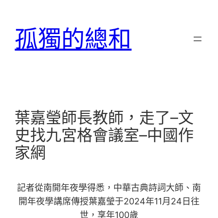
跳
至
孤獨的總和
主
要
內
容
葉嘉瑩師長教師，走了–文
史找九宮格會議室–中國作
家網
記者從南開年夜學得悉，中華古典詩詞大師、南
開年夜學講席傳授葉嘉瑩于2024年11月24日往
世，享年100歲