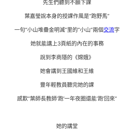
先生們聽到不願下課
葉嘉瑩說本身的授課作風是“跑野馬”
一句“小山堆疊金明滅”里的“小山”兩個
交流
字
她就能講上3頁紙的內在的事務
說到李商隱的《嫦娥》
她會講到王國維和王維
豐年輕教員聽完她的課
感歎“葉師長教師‘跑’一年夜圈還能‘跑’回來”
她的講堂