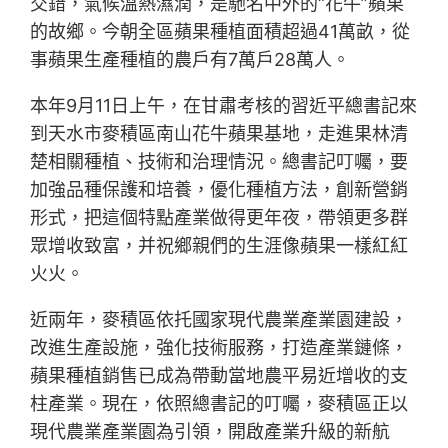
交錯，氣候溫熱濕潤，是馳名中外的“花牛”蘋果
的故鄉。今朝全區蘋果種植面積超過41萬畝，從
事蘋果生產種植的農戶有7萬戶28萬人。
本年9月11日上午，在甘肅考核的習近平總書記來
到天水市麥積區南山花牛蘋果基地，走進果林清
楚相關種植、技術和治理情況。總書記叮囑，要
加強品種保護和培養，優化種植方法，創新營銷
形式，把這個特點產業做得更年夜，帶領更多群
眾增收致富，并祝鄉親們的生涯像蘋果一樣紅紅
火火。
近兩年，麥積區依托國家現代農業產業園建設，
改進生產設施，強化技術服務，打造產業鏈條，
蘋果種植銷售已成為帶動當地農平易近增收的支
柱產業。現在，依照總書記的叮囑，麥積區正以
現代農業產業園為引領，開啟產業升級的新航