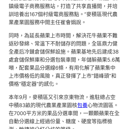
鎮級電子商務服務站，打造了共享直播間，并培
訓培養出167個村級電商服務點。”麥積區現代農
業產業園服務中間主任崔會娟說。
同時，為延長蘋果上市時間，解決花牛蘋果不難
返砂發綿、常溫下不耐儲存的問題，全區鼎力健
全產后冷鏈倉儲保鮮設施。蘋果基地先后建成38
處倉儲保鮮庫和分選包裝車間，年儲躲蘋果5.6萬
噸，配套果品分選線6條，有用化解了蘋果集中
上市價格低的風險，真正發揮了上市“錯峰頭”和
價格“穩定器”的感化。
本年9月，麥積區又引來京東物流，進駐總占空
中積83畝的現代農業產業園核
包養
心物流園區。
在7000平方米的果品分選車間，一顆顆蘋果在全
自動分選線上經過份量、糖度、硬度等指標檢