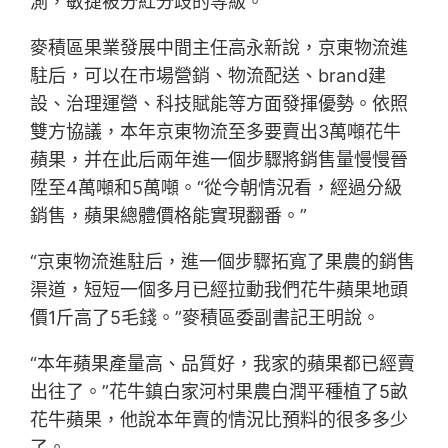
測，敏捷被分紅分歧的等級。
麥積區果業發展中間主任高永新說，京東物流進
駐后，可以在市場營銷、物流配送、brand建
設、治理運營、科技賦能等方面發揮優勢。依照
雙方協議，本年京東物流至多要賣出3萬噸花牛
蘋果，并在此后兩年進一個步驟將銷售量慢慢晉
陞至4萬噸和5萬噸。“從今朝情況看，經過分級
銷售，蘋果總體價格能實現翻番。”
“京東物流進駐后，進一個步驟拓寬了果農的銷售
渠道，短短一個多月已經拉動我們花牛蘋果地頭
價1斤高了5毛錢。”麥積區委副書記王明說。
“本年蘋果產量高、品質好，我家的蘋果都已經賣
出往了。”花牛鎮白家河村果農白潤平種植了5畝
花牛蘋果，他說本年賣的情況比預料的很多多少
了。