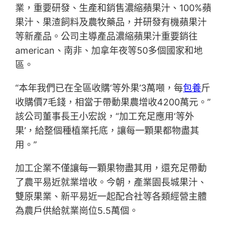
業，重要研發、生產和銷售濃縮蘋果汁、100%蘋
果汁、果渣飼料及農牧藥品，并研發有機蘋果汁
等新產品。公司主導產品濃縮蘋果汁重要銷往
american、南非、加拿年夜等50多個國家和地
區。
“本年我們已在全區收購‘等外果’3萬噸，每
包養
斤
收購價7毛錢，相當于帶動果農增收4200萬元。”
該公司董事長王小宏說，“加工充足應用‘等外
果’，給整個種植業托底，讓每一顆果都物盡其
用。”
加工企業不僅讓每一顆果物盡其用，還充足帶動
了農平易近就業增收。今朝，產業園長城果汁、
雙原果業、新平易近一起配合社等各類經營主體
為農戶供給就業崗位5.5萬個。