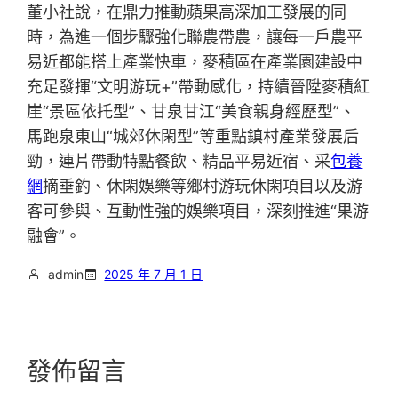
董小社說，在鼎力推動蘋果高深加工發展的同
時，為進一個步驟強化聯農帶農，讓每一戶農平
易近都能搭上產業快車，麥積區在產業園建設中
充足發揮“文明游玩+”帶動感化，持續晉陞麥積紅
崖“景區依托型”、甘泉甘江“美食親身經歷型”、
馬跑泉東山“城郊休閑型”等重點鎮村產業發展后
勁，連片帶動特點餐飲、精品平易近宿、采
包養
網
摘垂釣、休閑娛樂等鄉村游玩休閑項目以及游
客可參與、互動性強的娛樂項目，深刻推進“果游
融會”。
admin
2025 年 7 月 1 日
發佈留言