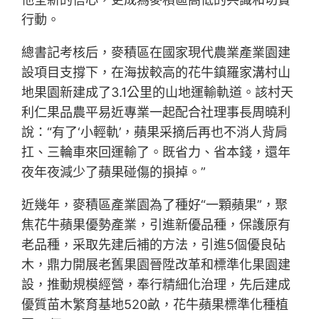
行動。
總書記考核后，麥積區在國家現代農業產業園建
設項目支撐下，在海拔較高的花牛鎮羅家溝村山
地果園新建成了3.1公里的山地運輸軌道。該村天
利仁果品農平易近專業一起配合社理事長周曉利
說：“有了‘小輕軌’，蘋果采摘后再也不消人背肩
扛、三輪車來回運輸了。既省力、省本錢，還年
夜年夜減少了蘋果碰傷的損掉。”
近幾年，麥積區產業園為了種好“一顆蘋果”，聚
焦花牛蘋果優勢產業，引進新優品種，保護原有
老品種，采取先建后補的方法，引進5個優良砧
木，鼎力開展老舊果園晉陞改革和標準化果園建
設，推動規模經營，奉行精細化治理，先后建成
優質苗木繁育基地520畝，花牛蘋果標準化種植