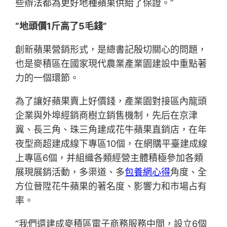
些辦法都為更好地種蘋果供給了保證。”
“地頭價1斤高了5毛錢”
創新蘋果營銷形式，是總書記殷切關心的問題，
也是麥積區在國家現代農業產業園建設中重點著
力的一個環節。
為了讓好蘋果賣上好價錢，產業園對接區內龍頭
企業與外埠經銷商樹立銷售機制，先后在京津
冀、長三角、珠三角建成花牛蘋果直銷店，在年
夜型商超建成線下專區10個，在網購平臺建成線
上專區6個，并組織各類經營主體積極參加各類
展現展銷活動，多渠道、多
包養網心得
角度、全
方位晉陞花牛蘋果的著名度、影響力和市場占有
率。
“我們還建成麥積區電子商務服務中間，設立6個