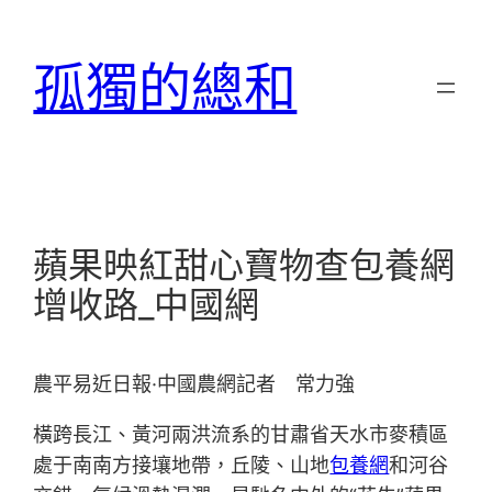
跳
至
孤獨的總和
主
要
內
容
蘋果映紅甜心寶物查包養網
增收路_中國網
農平易近日報·中國農網記者 常力強
橫跨長江、黃河兩洪流系的甘肅省天水市麥積區
處于南南方接壤地帶，丘陵、山地
包養網
和河谷