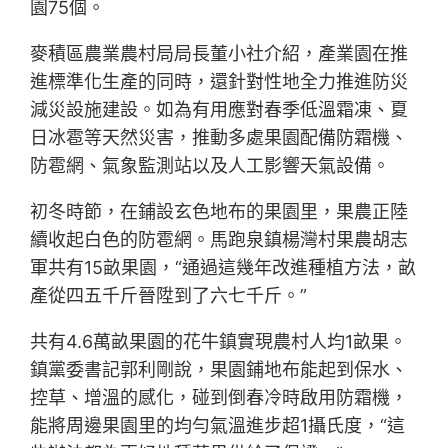
園75個。
麥積區農業農村局局長董小社介紹，產業園在推
進標準化生產的同時，還針對性地全力推進防災
減災設施建設。如為有用應對春季低溫霜凍、夏
日冰雹等天然災害，推動多處果園配備防霜機、
防雹網、氣象監測站以及人工影響天氣設備。
初冬時節，在鋪設玄色地布的果園里，果農正陸
續收起白色的防雹網。馬跑泉鎮楊灣村果農胡志
軍共有15畝果園，“通過這幾年改進種植方法，畝
產從四五千斤晉陞到了六七千斤。”
共有4.6萬畝果園的花牛鎮實現農村人均1畝果。
鎮黨委書記郭利剛說，果園鋪地布能起到保水、
控草、增溫的感化，碰到倒春冷時啟用防霜機，
能將周邊果園里的均勻氣溫進步超1攝氏度，“這