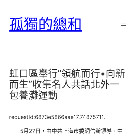
跳
至
孤獨的總和
主
要
內
容
虹口區舉行“領航而行•向新
而生”收集名人共話北外一
包養灘運動
requestId:6873e5866aae17.74875711.
5月27日，由中共上海市委網信辦領導、中