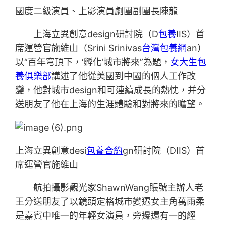
國度二級演員、上影演員劇團副團長陳龍
上海立異創意design研討院（D
包養
IIS）首
席運營官施維山（Srini Srinivas
台灣包養網
an）
以“百年穹頂下，‘孵化’城市將來”為題，
女大生包
養俱樂部
講述了他從美國到中國的個人工作改
變，他對城市design和可連續成長的熱忱，并分
送朋友了他在上海的生涯體驗和對將來的瞻望。
上海立異創意desi
包養合約
gn研討院（DIIS）首
席運營官施維山
航拍攝影觀光家ShawnWang賬號主辦人老
王分送朋友了以鏡頭定格城市變遷女主角萬雨柔
是嘉賓中唯一的年輕女演員，旁邊還有一的經