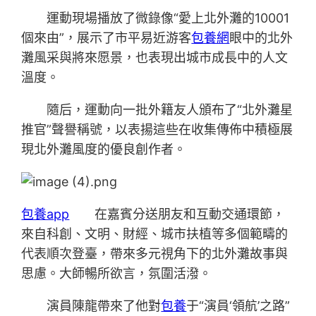
運動現場播放了微錄像“愛上北外灘的10001
個來由”，展示了市平易近游客
包養網
眼中的北外
灘風采與將來愿景，也表現出城市成長中的人文
溫度。
隨后，運動向一批外籍友人頒布了“北外灘星
推官”聲譽稱號，以表揚這些在收集傳佈中積極展
現北外灘風度的優良創作者。
包養app
在嘉賓分送朋友和互動交通環節，
來自科創、文明、財經、城市扶植等多個範疇的
代表順次登臺，帶來多元視角下的北外灘故事與
思慮。大師暢所欲言，氛圍活潑。
演員陳龍帶來了他對
包養
于“演員‘領航’之路”