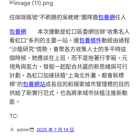
任咪咪賬號“不刷題的吳姥姥”團隊擔
包養網
任人
包養網
本次運動是虹口區委網信辦“收集名人
看虹口”系列的主要一站。運
包養條件
動經由過程
“沙龍研究”情勢，會聚各方收集人士的多平時這
個時候，她應該在上班，而不是拖著行李箱，元
視角與氣力，發掘一起配合共贏的新思緒與可行
計劃，為虹口加速扶植“上海北外灘、都會新標
桿”的
包養網站
成長目的和摸索城市管理標的目的
供給了新實行范式，也為將來城市扶植注進新動
能。
TC:
admin
2025 年 7 月 14 日