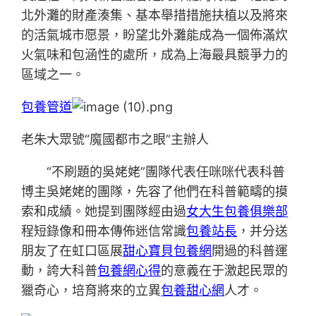
北外灘的財產湊集、基本舉措措施扶植以及將來
的活氣城市愿景，盼望北外灘能成為一個佈滿炊
火氣味和包涵性的處所，成為上海最具競爭力的
區域之一。
包養管道
老朱大眾號“魔國都市之眼”主辦人
“不刷題的吳姥姥”團隊代表任咪咪代表科普
博主吳姥姥的團隊，先容了他們在科普範疇的摸
索和成績。她提到團隊經由過
女大生包養俱樂部
程短錄像和冊本傳佈迷信常識
包養站長
，并分送
朋友了在虹口區展
甜心寶貝包養網
開過的科普運
動，誇大科普
包養網心得
的意義在于激起民眾的
獵奇心，培育將來的立異
包養甜心網
人才。