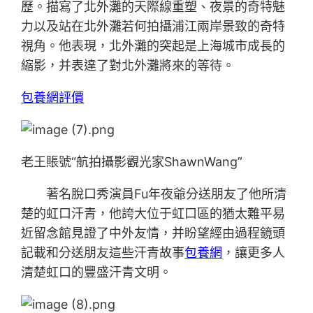
歷。描寫了北外灘的天際線重塑、夜景的奇特魅
力以及站在北外灘若何拍攝浦江兩岸景致的奇特
視角。他表現，北外灘的突起是上海城市成長的
縮影，并表達了對北外灘將來的等待。
包養網評價
老王賬號“航拍攝影觀光家ShawnWang”
著名脫口秀演員Fu年夜爺分送朋友了他所清
楚的虹口汗青，他誇大位于虹口區的猶太難平易
近留念館見證了中外友情，并盼望經由過程鏡頭
記載和分送朋友這些汗青故事
包養網
，讓更多人
清楚虹口的豐盛汗青文明。