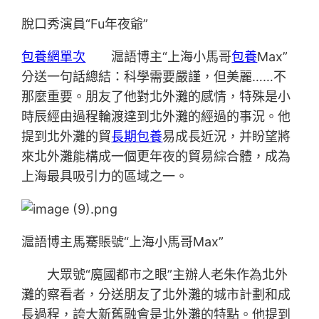
脫口秀演員“Fu年夜爺”
包養網單次
滬語博主“上海小馬哥
包養
Max”
分送一句話總結：科學需要嚴謹，但美麗……不
那麼重要。朋友了他對北外灘的感情，特殊是小
時辰經由過程輪渡達到北外灘的經過的事況。他
提到北外灘的貿
長期包養
易成長近況，并盼望將
來北外灘能構成一個更年夜的貿易綜合體，成為
上海最具吸引力的區域之一。
滬語博主馬騫賬號“上海小馬哥Max”
大眾號“魔國都市之眼”主辦人老朱作為北外
灘的察看者，分送朋友了北外灘的城市計劃和成
長過程，誇大新舊融會是北外灘的特點。他提到