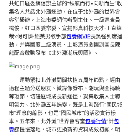
共虹口區委網信辦主辦的“領航而行•向新而生”收
集名人共話北外灘運動，在位于北外灘的世界會
客堂舉辦。上海市委網信辦副主任、一級巡查員
楊俊，虹口區委常委、宣揚部真科技天才·正直總
裁x假可憐·絕美男歌手部
包養網VIP
長吳強列席運
動，并與國度二級演員、上影演員劇團副團長陳
龍配合啟動發布《北外灘潮玩輿圖》。
運動緊扣北外灘開闢扶植五周年節點，經由
過程主題分送朋友、微錄像發布、潮玩輿圖揭曉
等環節，切磋區域成長新途徑，凝集收集人士聰
明氣力。北外灘五年蝶變，既是上海踐行“國民城
市”理念的縮影，也是“國民城市”的活潑實行樣
本。五年來，北外灘“世界會客堂
包養行情
”計
包
養
謀慢慢落地，城市更換新的資料成效初顯。明