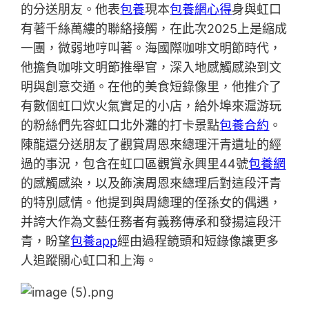
的分送朋友。他表
包養
現本
包養網心得
身與虹口
有著千絲萬縷的聯絡接觸，在此次2025上是縮成
一團，微弱地哼叫著。海國際咖啡文明節時代，
他擔負咖啡文明節推舉官，深入地感觸感染到文
明與創意交通。在他的美食短錄像里，他推介了
有數個虹口炊火氣實足的小店，給外埠來滬游玩
的粉絲們先容虹口北外灘的打卡景點
包養合約
。
陳龍還分送朋友了觀賞周恩來總理汗青遺址的經
過的事況，包含在虹口區觀賞永興里44號
包養網
的感觸感染，以及飾演周恩來總理后對這段汗青
的特別感情。他提到與周總理的侄孫女的偶遇，
并誇大作為文藝任務者有義務傳承和發揚這段汗
青，盼望
包養app
經由過程鏡頭和短錄像讓更多
人追蹤關心虹口和上海。