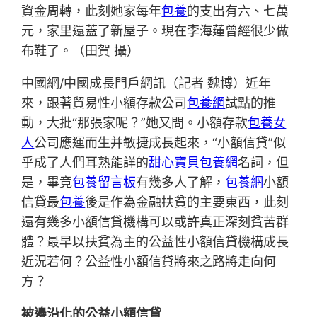
資金周轉，此刻她家每年
包養
的支出有六、七萬
元，家里還蓋了新屋子。現在李海蓮曾經很少做
布鞋了。（田賀 攝）
中國網/中國成長門戶網訊（記者 魏博）近年
來，跟著貿易性小額存款公司
包養網
試點的推
動，大批“那張家呢？”她又問。小額存款
包養女
人
公司應運而生并敏捷成長起來，“小額信貸”似
乎成了人們耳熟能詳的
甜心寶貝包養網
名詞，但
是，畢竟
包養留言板
有幾多人了解，
包養網
小額
信貸最
包養
後是作為金融扶貧的主要東西，此刻
還有幾多小額信貸機構可以或許真正深刻貧苦群
體？最早以扶貧為主的公益性小額信貸機構成長
近況若何？公益性小額信貸將來之路將走向何
方？
被邊沿化的公益小額信貸