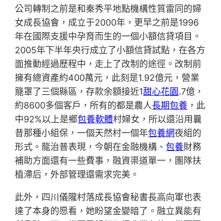
公司轉制之前是和秦秀平地點機構性質雷同的婦
女成長協會，成立于2000年，更早之前是1996
年在國際支援中孕育而生的一個小額信貸項目。
2005年下半年央行成立了小額信貸試點，在各方
面推動經過歷程中，走上了改制的途徑。改制前
擁有總資產約400萬元，此刻是1.92億元，營業
籠罩了三個縣區，存款余額接近1
甜心花園
.7億，
約8600多個客戶，所有的都是農人
長期包養
，此
中92%以上是鄉
包養軟體
村婦女，所以還沿用曩
昔那種小組保，一個天然村一個年
包養網
夜組的
形式。龍治普表現，今朝在金融機構、
包養
財務
補助方面還有一些費事，融資渠道單一，團隊扶
植滯后，外部管理還需求完美。
此外，四川儀隴村落成長協會秘書長高向軍也表
達了本身的愿看，她盼望金變暗了。融立異能有