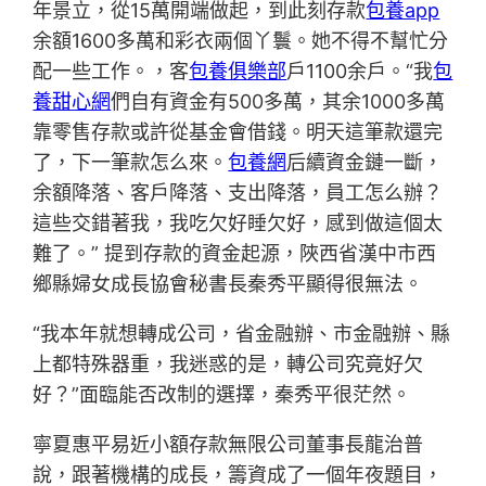
年景立，從15萬開端做起，到此刻存款
包養app
余額1600多萬和彩衣兩個丫鬟。她不得不幫忙分
配一些工作。，客
包養俱樂部
戶1100余戶。“我
包
養甜心網
們自有資金有500多萬，其余1000多萬
靠零售存款或許從基金會借錢。明天這筆款還完
了，下一筆款怎么來。
包養網
后續資金鏈一斷，
余額降落、客戶降落、支出降落，員工怎么辦？
這些交錯著我，我吃欠好睡欠好，感到做這個太
難了。” 提到存款的資金起源，陜西省漢中市西
鄉縣婦女成長協會秘書長秦秀平顯得很無法。
“我本年就想轉成公司，省金融辦、市金融辦、縣
上都特殊器重，我迷惑的是，轉公司究竟好欠
好？”面臨能否改制的選擇，秦秀平很茫然。
寧夏惠平易近小額存款無限公司董事長龍治普
說，跟著機構的成長，籌資成了一個年夜題目，