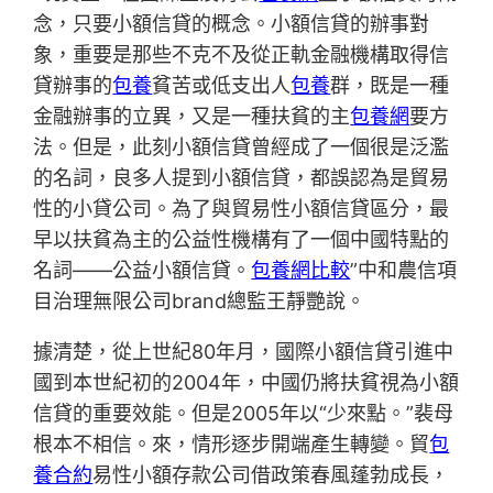
念，只要小額信貸的概念。小額信貸的辦事對
象，重要是那些不克不及從正軌金融機構取得信
貸辦事的
包養
貧苦或低支出人
包養
群，既是一種
金融辦事的立異，又是一種扶貧的主
包養網
要方
法。但是，此刻小額信貸曾經成了一個很是泛濫
的名詞，良多人提到小額信貸，都誤認為是貿易
性的小貸公司。為了與貿易性小額信貸區分，最
早以扶貧為主的公益性機構有了一個中國特點的
名詞——公益小額信貸。
包養網比較
”中和農信項
目治理無限公司brand總監王靜艷說。
據清楚，從上世紀80年月，國際小額信貸引進中
國到本世紀初的2004年，中國仍將扶貧視為小額
信貸的重要效能。但是2005年以“少來點。”裴母
根本不相信。來，情形逐步開端產生轉變。貿
包
養合約
易性小額存款公司借政策春風蓬勃成長，