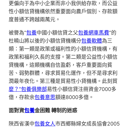
更偏向于為中小企業而非小我供給存款，而公益
性小額信貸機構依然重要面向農戶個別、存款額
度普通不跨越兩萬元。
被譽為“
包養
中國小額信貸之父
包養網車馬費
”的
杜曉山將以後的小額信貸機構分
包養軟體
為三
類：第一類是政策或福利性的小額信貸機構，有
政策和福利久長的支撐。第二類是公益性小額信
貸機構，這類機構自信盈虧，客戶重要面向貧
苦、弱勢群體，尋求貿易化運作，但不是尋求利
潤最年夜化。第三種是貿易性小貸機構。此刻貿
麼？”包養俱樂部
易性小額信貸注冊資金7000多
億，存款余
包養意思
額達8000多億。
面對資
包養
金困難 轉制的迷惑
陜西省漢中
包養女人
市西鄉縣婦女成長協會2005