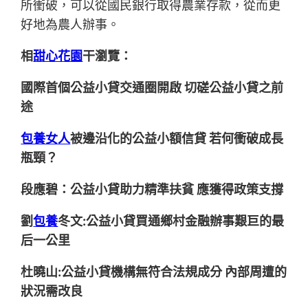
所衝破，可以從國民銀行取得農業存款，從而更
好地為農人辦事。
相
甜心花園
干瀏覽：
國際首個公益小貸交通圈開啟 切磋公益小貸之前
途
包養女人
被邊沿化的公益小額信貸 若何衝破成長
瓶頸？
段應碧：公益小貸助力精準扶貧 應獲得政策支撐
劉
包養
冬文:公益小貸買通鄉村金融辦事艱巨的最
后一公里
杜曉山:公益小貸機構無符合法規成分 內部周遭的
狀況需改良