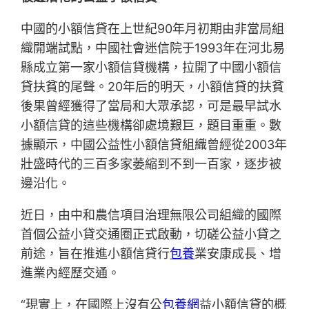
中國的小額信貸在上世紀90年月初期由非當局組
織開端試點，中國社會迷信院于1993年在河北易
縣成立第一家小額信貸機構，拉開了中國小額信
貸扶貧的尾聲。20年后的明天，小額信貸的扶貧
後果曾經獲得了當局和大眾承認，可是最早試水
小額信貸的這些機構卻處境艱巨，題目重重。數
據顯示，中國公益性小額信貸組織曾經從2003年
壯盛時代的三百多家萎縮到不到一百家，逐步被
邊沿化。
近日，由中和農信項目治理無限公司組織的國際
首個公益小貸交通圈正式啟動，切磋公益小貸之
前途，旨在推進小額信貸行
包養
業安康成長、增
進業內經歷交通。
“現實上，在國際上沒有公
包養網
益小額信貸的概