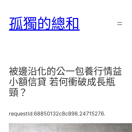
跳
至
孤獨的總和
主
要
內
容
被邊沿化的公一包養行情益
小額信貸 若何衝破成長瓶
頸？
requestId:68850132c8c898.24715276.