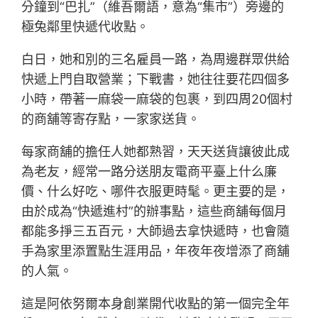
分鐘到“巴扎”（維吾爾語，意為“集市”）旁邊的
極兔鄰里快遞代收點。
白日，她和別的三名雇員一路，為周邊群眾供給
快遞上門自取營業；下戰書，她往往要花四個多
小時，帶著一麻袋一麻袋的包裹，到四周20個村
的商舖等寄存點，一家家送貨。
每家商舖的擔任人她都熟習，天天送貨讓彼此成
為老友，經常一路分送朋友電商平臺上什么廉
價、什么好吃、哪件衣服更時髦。更主要的是，
由於成為“快遞進村”的辦事點，這些商舖每個月
都能多掙三五百元，大師過去拿快遞時，也會隨
手為家里添置點生涯用品，年夜年夜增添了商舖
的人氣。
這是阿依努爾本身創業開代收點的第一個完全年