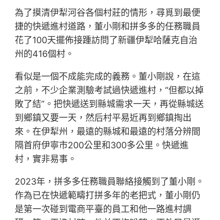
為了摸清伊犁河谷各個村莊的情形，尋覓到最便
捷的快遞進村道路，董小剛和拼多多的任務職員
花了100天擺佈接踵訪問了新疆伊犁哈薩克自治
州的416個村。
看似是一個不成能完成的義務。董小剛說，在這
之前，不少企業測驗考試過快遞進村，“但都以掉
敗了結”。把快遞送到縣城需求一天，再從縣城送
到鄉鎮又要一天，然后村平易近再到鄉鎮掏出
來。在伊犁州，最遠的縣城和最遠的村落分辨間
隔首府伊寧市200公里和300多公里。快遞進
村，實非易事。
2023年，拼多多任務職員聯絡接觸到了董小剛。
作為已在快遞範疇打拼多年的老把式，董小剛仍
是第一次碰到電商平臺的員工和他一路進村調