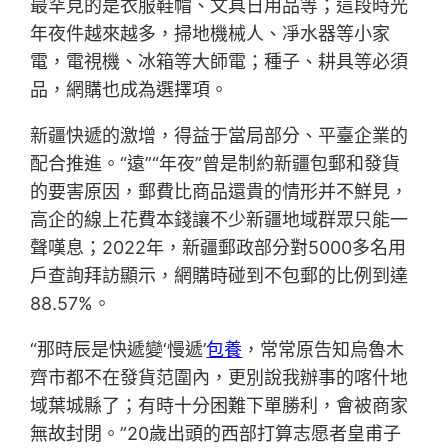
最罕見的是衣服鞋帽、文具日用品等；這段時光
年夜件越來越多，掃地機械人、凈水器等小家
電，電視機、冰箱等大師電；種子、耕具等必須
品，網購也成為選擇項。
新疆快遞的激增，得益于當局部分、平臺企業的
配合推進。“遠”“年夜”曾是制約新疆包郵和發貨
的要害原因，郵費比商品還貴的情形并不鮮見，
高企的線上花費本錢讓不少新疆地域群眾只能一
聲嘆息；2022年，新疆郵政部分對5000多名用
戶查詢拜訪顯示，網購時碰到不包郵的比例到達
88.57%。
“那時辰是快遞變‘慢遞’
包養
，常常原告知烏魯木
齊市都不在發貨范圍內，更別說我辦事的喀什地
域葉城縣了；有時十分困難下單勝利，會被商家
無故封閉。”20歲出頭的西部打算志愿者皇甫子