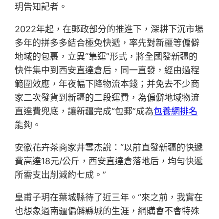
玥告知記者。
2022年起，在郵政部分的推進下，深耕下沉市場
多年的拼多多結合極兔快遞，率先對新疆等偏僻
地域的包裹，立異“集運”形式，將全國發新疆的
快件集中到西安直達倉后，同一直發，經由過程
範圍效應，年夜幅下降物流本錢；并免去不少商
家二次發貨到新疆的二段運費，為偏僻地域物流
直達費兜底，讓新疆完成“包郵”成為
包養網排名
能夠。
安徽花卉茶商家井雪杰說：“以前直發新疆的快遞
費高達18元/公斤，西安直達倉落地后，均勻快遞
所需支出削減約七成。”
皇甫子玥在葉城縣待了近三年。“來之前，我實在
也想象過南疆偏僻縣城的生涯，網購會不會特殊