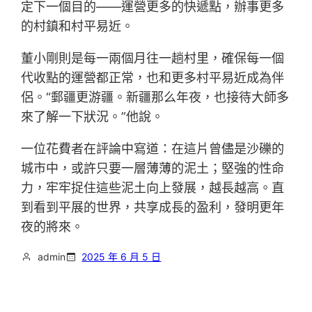
定下一個目的——運營更多的快遞點，辦事更多
的村鎮和村平易近。
董小剛則是每一兩個月往一趟村里，確保每一個
代收點的運營都正常，也和更多村平易近成為伴
侶。“郵疆更游疆。新疆那么年夜，也接待大師多
來了解一下狀況。”他說。
一位花費者在評論中寫道：在這片曾儘是沙礫的
城市中，或許只要一層薄薄的泥土；堅強的性命
力，牢牢捉住這些泥土向上發展，越長越高。直
到看到平展的世界，共享成長的盈利，發明更年
夜的將來。
admin
2025 年 6 月 5 日