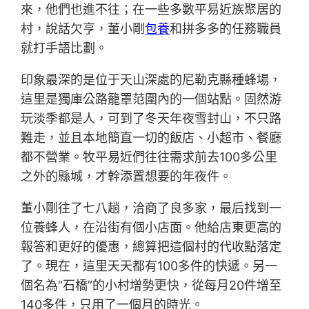
來，他們也進不往；在一些多數平易近族聚居的
村，說話欠亨，董小剛
包養
和拼多多的任務職員
就打手語比劃。
印象最深的是位于天山深處的尼勒克縣種蜂場，
這里是獨庫公路籠罩范圍內的一個站點。固然游
玩淡季都是人，可到了冬天年夜雪封山，不只路
難走，並且本地簡直一切的飯店、小超市、餐廳
都不營業。牧平易近們往往需求前去100多公里
之外的縣城，才幹添置想要的年夜件。
董小剛往了七八趟，洽商了良多家，最后找到一
位養蜂人，在沿街有個小店面。他給店東更高的
報答和更好的優惠，總算把這個村的代收點落定
了。現在，這里天天都有100多件的快遞。另一
個名為“石橋”的小村增勢更快，從每月20件增至
140多件，只用了一個月的時光。