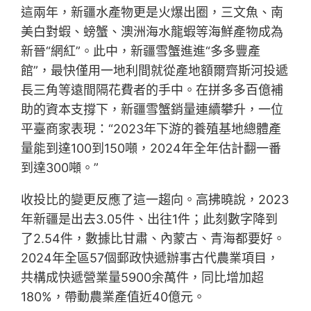
這兩年，新疆水產物更是火爆出圈，三文魚、南
美白對蝦、螃蟹、澳洲海水龍蝦等海鮮產物成為
新晉“網紅”。此中，新疆雪蟹進進“多多豐產
館”，最快僅用一地利間就從產地額爾齊斯河投遞
長三角等遠間隔花費者的手中。在拼多多百億補
助的資本支撐下，新疆雪蟹銷量連續攀升，一位
平臺商家表現：“2023年下游的養殖基地總體產
量能到達100到150噸，2024年全年估計翻一番
到達300噸。”
收投比的變更反應了這一趨向。高拂曉說，2023
年新疆是出去3.05件、出往1件；此刻數字降到
了2.54件，數據比甘肅、內蒙古、青海都要好。
2024年全區57個郵政快遞辦事古代農業項目，
共構成快遞營業量5900余萬件，同比增加超
180%，帶動農業產值近40億元。