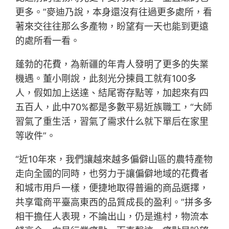
更多。”麥迪乃說，本身還沒有往過更多處所，看
著來交往往那么多產物，盼望有一天也能到更遠
的處所看一看。
蓬勃的花費，為新疆的年青人發明了更多的失業
機遇。董小剛說，此刻光分揀員工就有100多
人，假如加上送達、結尾寄存點等，加起來有四
五百人，此中70%都是多數平易近族職工，“大師
習氣了重生活，習氣了需求什么就下單后在家里
等收件”。
“近10年來，我們讓越來越多偏僻山區的農特產物
走向全國的同時，也努力于讓偏僻地域的花費者
和城市用戶一樣，便捷地取得普遍的商品選擇，
共享電商平臺高東西的品質成長的盈利。”拼多多
相干擔任人表現，不論出山，仍是進村，物流本