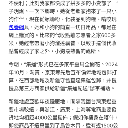
不便利；此刻我家都快成了拼多多的小賣部了！”
子玥說。一次下鄉時，她從老鄉家抱來了一只小
狗作伴，現在從螺螄粉、化裝品到狗糧、啃咬玩
包養網
具，她和小狗的簡直一切日用品，都是在
網上購買的。比來的代收點離志愿者之家600多
米，她經常帶著小狗溜達曩昔，以致于這個代收
點曾經成了家之外，小狗最熟習的處所。
今朝，“集運”形式已在多家平臺周全開花。2024
年10月，淘寶、京東等先后宣布偏僻地域包郵打
算，在西部地域及新疆守舊直達集運包郵，并慢
慢為第三方商家供給新疆“集運配送”辦事補助。
新疆地處亞歐年夜陸腹地，間隔我國台灣東邊重
要市場較遠，與浙江、廣東、上海等電商重要發
貨地均相距4000公里擺佈；假如你棲身在喀什，
即使商品不遠萬里到了烏魯木齊，還有近1500公