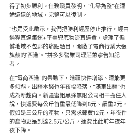
得了初步勝利。任務職員發明，“化零為整”在運
途遠遠的地域，完整可以復制。
“也是受此啟示，我們把勝利經歷停止推行，經由
過程直達集運+平臺兜底物流直達費，處理了偏
僻地域不包郵的痛點題目，開啟了電商行業大張
旗鼓的‘西進’。”拼多多營業司理莊蕙寧告知記
者。
在“電商西進”的帶動下，進疆快件增添、運能更
多傾斜，出疆本錢也年夜幅降落，“滿車出疆”也
成為新趨向。新疆蜜姐黑蜂無限公司相干擔任人
說，快遞費每公斤首重最低降到8元、續重2元，
假如是三公斤的產物，只需求郵費12元，年夜件
的產物更是到達2.5元/公斤，運費比此前年夜年
夜下降。