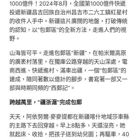
1000億件！2024年8月，全國第1000億件快遞
投遞新疆昌吉回族自治州昌吉市二六工鎮紅星村
的收件人手中。新疆這片廣闊的地盤，打破傳統
的認知，以“包郵區”的全新方法，走進人們的視
野。
山海皆可平。走進包郵區“新疆”，在帕米爾高原
的廣袤村落里，在獨庫公路穿越的天山深處，電
商西進、快遞進村、滿車出疆，一個“包郵區”的
建成，隨同著數以億計的腳步，書寫著一部又一
部與時期同頻的“西郵記”。
跨越萬里，“疆浙滬”完成包郵
天天，阿依努爾·麥麥提都在新疆喀什地域莎車縣
的主路下去回穿越。早上8點多，天還沒亮，她
就起床、收拾，把孩子送到幼兒園；再驅車，40