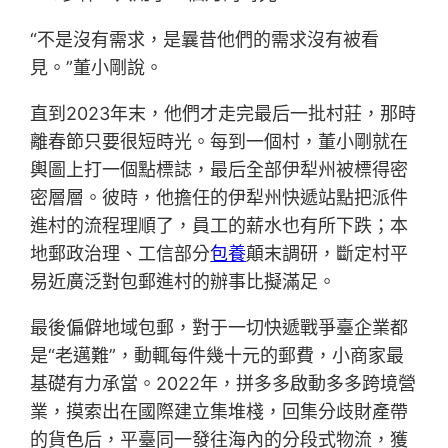
“不是沒有需求，是曩昔他們的需求沒有被看
見。”董小剛說。
直到2023年末，他們才走完最后一批村莊，那時
離春節只要很短時光。每到一個村，董小剛就在
輿圖上打一個點標誌，最后全部伊犁州被標得密
密層層。彼時，他擔任的伊犁州快遞站點把派件
進村的流程理順了，員工的薪水也有所下跌；本
地郵政治理、工信部分
包養
顛末調研，斷定村平
易近廣泛對包郵進村的辦事比擬滿足。
最後偏僻地域包郵，對于一切快遞戰爭臺企業都
是“老邁難”，動輒每件幾十元的郵費，小商家最
基礎有力承當。2022年，拼多多啟動多多跨境營
業，摸索出在國際建立集堆棧，回集分歧財產帶
的貨色后，平臺同一發往海內的分段式物流，獲