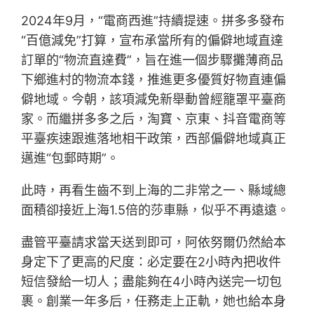
2024年9月，“電商西進”持續提速。拼多多發布
“百億減免”打算，宣布承當所有的偏僻地域直達
訂單的“物流直達費”，旨在進一個步驟攤薄商品
下鄉進村的物流本錢，推進更多優質好物直連偏
僻地域。今朝，該項減免新舉動曾經籠罩平臺商
家。而繼拼多多之后，淘寶、京東、抖音電商等
平臺疾速跟進落地相干政策，西部偏僻地域真正
邁進“包郵時期”。
此時，再看生齒不到上海的二非常之一、縣域總
面積卻接近上海1.5倍的莎車縣，似乎不再遠遠。
盡管平臺請求當天送到即可，阿依努爾仍然給本
身定下了更高的尺度：必定要在2小時內把收件
短信發給一切人；盡能夠在4小時內送完一切包
裹。創業一年多后，任務走上正軌，她也給本身