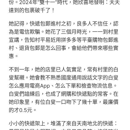
份。2024年“雙十一”時代，她欣喜地發明：天天
達到的包裹破千了！
她記得，快遞包郵進村之初，良多人不信任，認
為是電信欺騙。她花了三個月時光，一一到村里
宣講，告知村平易近用拼多多等平臺購物包郵進
村、退貨包郵是怎么回事，會給他們帶來哪些實
惠。
不到一年，她的店里已人氣實足，常有村里的白
叟幫襯。她會教不熟悉國度通用說話文字的白叟
怎么應用電商App、怎么下單和檢查物流信息。
白叟們諳練后，也成了網購和快遞點的常客。在
她印象里，有位白叟一口吻下了幾十單，最廉價
的才0.5元。
小小的快遞架上，堆滿了來自天南地北的快遞：