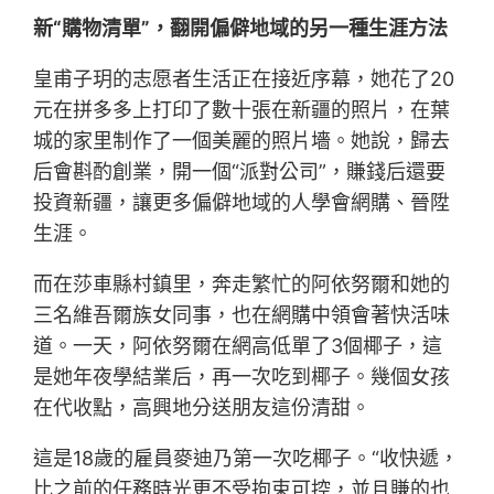
新“購物清單”，翻開偏僻地域的另一種生涯方法
皇甫子玥的志愿者生活正在接近序幕，她花了20
元在拼多多上打印了數十張在新疆的照片，在葉
城的家里制作了一個美麗的照片墻。她說，歸去
后會斟酌創業，開一個“派對公司”，賺錢后還要
投資新疆，讓更多偏僻地域的人學會網購、晉陞
生涯。
而在莎車縣村鎮里，奔走繁忙的阿依努爾和她的
三名維吾爾族女同事，也在網購中領會著快活味
道。一天，阿依努爾在網高低單了3個椰子，這
是她年夜學結業后，再一次吃到椰子。幾個女孩
在代收點，高興地分送朋友這份清甜。
這是18歲的雇員麥迪乃第一次吃椰子。“收快遞，
比之前的任務時光更不受拘束可控，並且賺的也