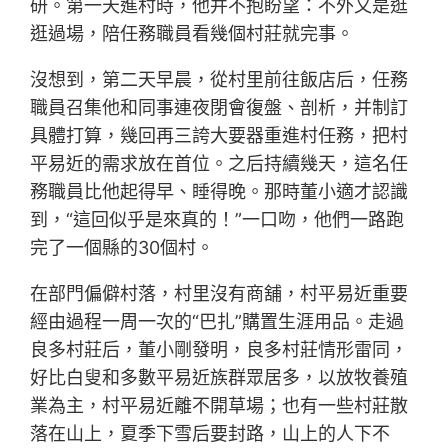
研。第一天進村時，他并不抱盼望：不外又是逛
逛過場，陪任務職員看幾個村莊就完事。
沒想到，第二天早晨，從村里前往飯店后，任務
職員召集他和同事連夜閉會復盤、剖析，并制訂
具體打算，幾回再三誇大要器重進村任務，把村
平易近的需求放在首位。之后持續幾天，這名任
務職員比他起得早、睡得晚。那時董小適才認識
到，“這回似乎是來真的！”一口吻，他們一路跑
完了一個縣的30個村。
在部門偏僻村落，村里沒有商舖，村平易近重要
經由過程一周一次的“巴扎”購置生涯用品。走過
良多村莊后，董小剛發明，良多村莊情形雷同，
好比白叟和多數平易近族群眾居多，以放牧養殖
業為主，村平易近離不開草場；也有一些村莊散
落在山上，夏季下雪后要封路，山上的人下不