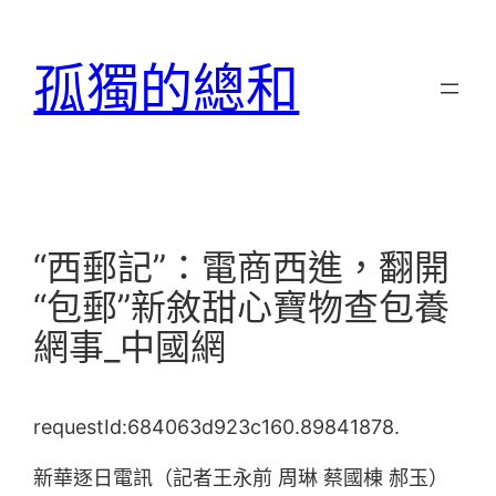
跳
至
孤獨的總和
主
要
內
容
“西郵記”：電商西進，翻開
“包郵”新敘甜心寶物查包養
網事_中國網
requestId:684063d923c160.89841878.
新華逐日電訊（記者王永前 周琳 蔡國棟 郝玉）