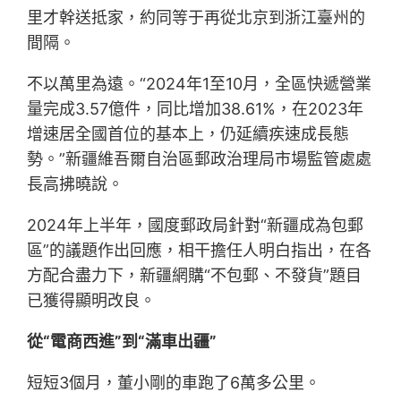
里才幹送抵家，約同等于再從北京到浙江臺州的
間隔。
不以萬里為遠。“2024年1至10月，全區快遞營業
量完成3.57億件，同比增加38.61%，在2023年
增速居全國首位的基本上，仍延續疾速成長態
勢。”新疆維吾爾自治區郵政治理局市場監管處處
長高拂曉說。
2024年上半年，國度郵政局針對“新疆成為包郵
區”的議題作出回應，相干擔任人明白指出，在各
方配合盡力下，新疆網購“不包郵、不發貨”題目
已獲得顯明改良。
從“電商西進”到“滿車出疆”
短短3個月，董小剛的車跑了6萬多公里。