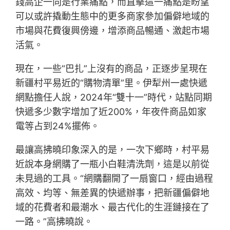
錢高企一向是行業痛點，而直擊這一痛點是盼望
可以或許撬動生態中的更多商家參加偏僻地域的
市場與花費復興傍邊，增添商品暢通、激起市場
活氣。
現在，一些“巴扎”上沒有的商品，正逐步呈現在
新疆村平易近的“購物清單”里。伊犁州一處快遞
網點擔任人說，2024年“雙十一”時代，站點同期
快遞多少數字增加了近200%，年夜件商品如家
電等占到24%擺佈。
最讓高拂曉印象深入的是，一次下鄉時，村平易
近說本身網購了一瓶小白鞋清洗劑，這是以前從
未見過的工具。“網購翻開了一扇窗口，經由過程
高效、均等、無差異的快遞辦事，把新疆偏僻地
域的花費者和最潮水、最古代化的生涯鏈接在了
一路。”高拂曉說。