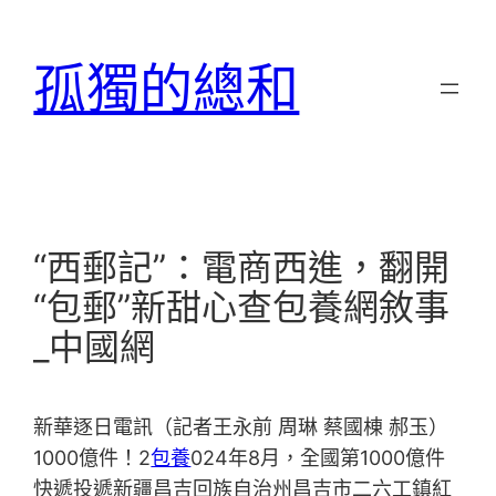
跳
至
孤獨的總和
主
要
內
容
“西郵記”：電商西進，翻開
“包郵”新甜心查包養網敘事
_中國網
新華逐日電訊（記者王永前 周琳 蔡國棟 郝玉）
1000億件！2
包養
024年8月，全國第1000億件
快遞投遞新疆昌吉回族自治州昌吉市二六工鎮紅