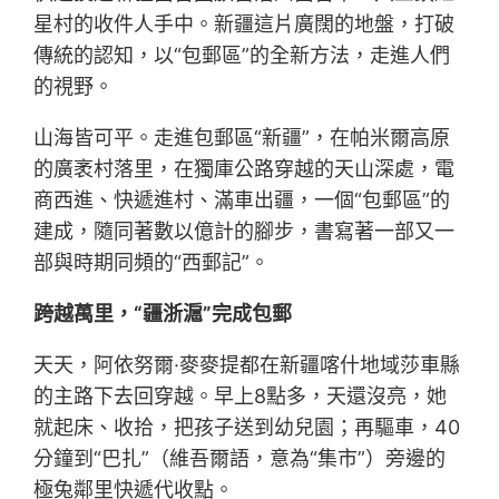
星村的收件人手中。新疆這片廣闊的地盤，打破
傳統的認知，以“包郵區”的全新方法，走進人們
的視野。
山海皆可平。走進包郵區“新疆”，在帕米爾高原
的廣袤村落里，在獨庫公路穿越的天山深處，電
商西進、快遞進村、滿車出疆，一個“包郵區”的
建成，隨同著數以億計的腳步，書寫著一部又一
部與時期同頻的“西郵記”。
跨越萬里，“疆浙滬”完成包郵
天天，阿依努爾·麥麥提都在新疆喀什地域莎車縣
的主路下去回穿越。早上8點多，天還沒亮，她
就起床、收拾，把孩子送到幼兒園；再驅車，40
分鐘到“巴扎”（維吾爾語，意為“集市”）旁邊的
極兔鄰里快遞代收點。