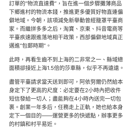
訂單的“物流直達費”，旨在進一個步驟攤薄商品
下鄉進村的物流本錢，推進更多優質好物直連偏
僻地域。今朝，該項減免新舉動曾經籠罩平臺商
家。而繼拼多多之后，淘寶、京東、抖音電商等
平臺疾速跟進落地相干政策，西部偏僻地域真正
邁進“包郵時期”。
此時，再看生齒不到上海的二非常之一、縣域總
面積卻接近上海1.5倍的莎車縣，似乎不再遠遠。
盡管平臺請求當天送到即可，阿依努爾仍然給本
身定下了更高的尺度：必定要在2小時內把收件
短信發給一切人；盡能夠在4小時內送完一切包
裹。創業一年多后，任務走上正軌，她也給本身
定下一個目的——運營更多的快遞點，辦事更多
的村鎮和村平易近。