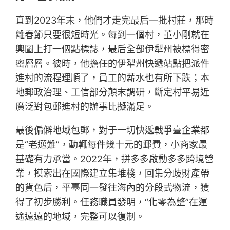
直到2023年末，他們才走完最后一批村莊，那時
離春節只要很短時光。每到一個村，董小剛就在
輿圖上打一個點標誌，最后全部伊犁州被標得密
密層層。彼時，他擔任的伊犁州快遞站點把派件
進村的流程理順了，員工的薪水也有所下跌；本
地郵政治理、工信部分顛末調研，斷定村平易近
廣泛對包郵進村的辦事比擬滿足。
最後偏僻地域包郵，對于一切快遞戰爭臺企業都
是“老邁難”，動輒每件幾十元的郵費，小商家最
基礎有力承當。2022年，拼多多啟動多多跨境營
業，摸索出在國際建立集堆棧，回集分歧財產帶
的貨色后，平臺同一發往海內的分段式物流，獲
得了初步勝利。任務職員發明，“化零為整”在運
途遠遠的地域，完整可以復制。