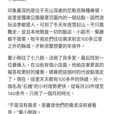
印象最深的是位于天山深處的尼勒克縣種蜂場，
這里是獨庫公路籠罩范圍內的一個站點。固然游
玩淡季都是人，可到了冬天年夜雪封山，不只路
難走，並且本地簡直一切的飯店、小超市、餐廳
都不營業。牧平易近們往往需求前去100多公里
之外的縣城，才幹添置想要的年夜件。
董小剛往了七八趟，洽商了良多家，最后找到一
位養蜂人，在沿街有個小店面。他給店東更高的
報答和更好的優惠，總算把這個村的代收點落定
了。現在，這里天天都有100多件的快遞。另一
個名為“石橋”的小村增勢更快，從每月20件增至
140多件，只用了一個月的時光。
“不是沒有需求，是曩昔他們的需求沒有被看
見。”董小剛說。