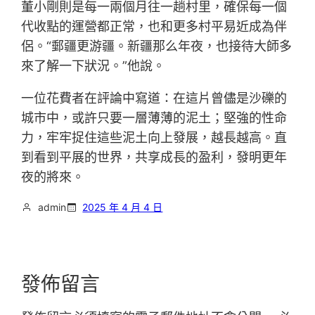
董小剛則是每一兩個月往一趟村里，確保每一個
代收點的運營都正常，也和更多村平易近成為伴
侶。“郵疆更游疆。新疆那么年夜，也接待大師多
來了解一下狀況。”他說。
一位花費者在評論中寫道：在這片曾儘是沙礫的
城市中，或許只要一層薄薄的泥土；堅強的性命
力，牢牢捉住這些泥土向上發展，越長越高。直
到看到平展的世界，共享成長的盈利，發明更年
夜的將來。
admin
2025 年 4 月 4 日
發佈留言