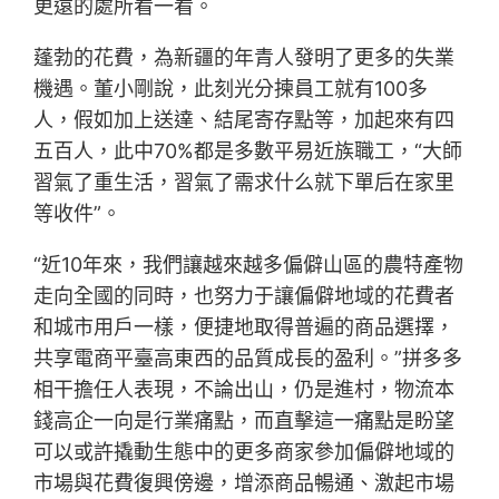
更遠的處所看一看。
蓬勃的花費，為新疆的年青人發明了更多的失業
機遇。董小剛說，此刻光分揀員工就有100多
人，假如加上送達、結尾寄存點等，加起來有四
五百人，此中70%都是多數平易近族職工，“大師
習氣了重生活，習氣了需求什么就下單后在家里
等收件”。
“近10年來，我們讓越來越多偏僻山區的農特產物
走向全國的同時，也努力于讓偏僻地域的花費者
和城市用戶一樣，便捷地取得普遍的商品選擇，
共享電商平臺高東西的品質成長的盈利。”拼多多
相干擔任人表現，不論出山，仍是進村，物流本
錢高企一向是行業痛點，而直擊這一痛點是盼望
可以或許撬動生態中的更多商家參加偏僻地域的
市場與花費復興傍邊，增添商品暢通、激起市場