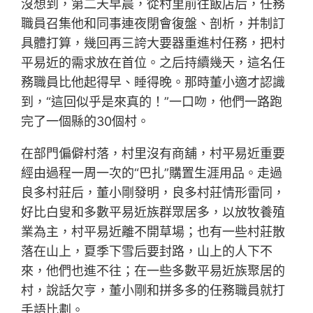
沒想到，第二天早晨，從村里前往飯店后，任務
職員召集他和同事連夜閉會復盤、剖析，并制訂
具體打算，幾回再三誇大要器重進村任務，把村
平易近的需求放在首位。之后持續幾天，這名任
務職員比他起得早、睡得晚。那時董小適才認識
到，“這回似乎是來真的！”一口吻，他們一路跑
完了一個縣的30個村。
在部門偏僻村落，村里沒有商舖，村平易近重要
經由過程一周一次的“巴扎”購置生涯用品。走過
良多村莊后，董小剛發明，良多村莊情形雷同，
好比白叟和多數平易近族群眾居多，以放牧養殖
業為主，村平易近離不開草場；也有一些村莊散
落在山上，夏季下雪后要封路，山上的人下不
來，他們也進不往；在一些多數平易近族聚居的
村，說話欠亨，董小剛和拼多多的任務職員就打
手語比劃。