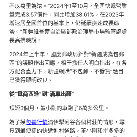
不以萬里為遠。“2024年1至10月，全區快遞營業
量完成3.57億件，同比增加38.61%，在2023年
增速居全國首位的基本上，仍延續疾速成長態
勢。”新疆維吾爾自治區郵政治理局市場監管處處
長高拂曉說。
2024年上半年，國度郵政局針對“新疆成為包郵
區”的議題作出回應，相干擔任人明白指出，在各
方配合盡力下，新疆網購“不包郵、不發貨”題目
已獲得顯明改良。
從“電商西進”到“滿車出疆”
短短3個月，董小剛的車跑了6萬多公里。
為了摸
包養行情
清伊犁河谷各個村莊的情形，尋
覓到最便捷的快遞進村道路，董小剛和拼多多的