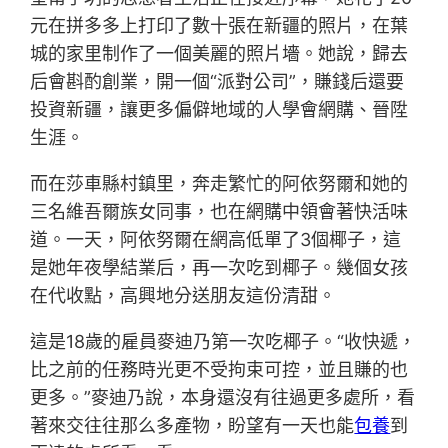
元在拼多多上打印了數十張在新疆的照片，在葉
城的家里制作了一個美麗的照片墻。她說，歸去
后會斟酌創業，開一個“派對公司”，賺錢后還要
投資新疆，讓更多偏僻地域的人學會網購、晉陞
生涯。
而在莎車縣村鎮里，奔走繁忙的阿依努爾和她的
三名維吾爾族女同事，也在網購中領會著快活味
道。一天，阿依努爾在網高低單了3個椰子，這
是她年夜學結業后，再一次吃到椰子。幾個女孩
在代收點，高興地分送朋友這份清甜。
這是18歲的雇員麥迪乃第一次吃椰子。“收快遞，
比之前的任務時光更不受拘束可控，並且賺的也
更多。”麥迪乃說，本身還沒有往過更多處所，看
著來交往往那么多產物，盼望有一天也能
包養
到