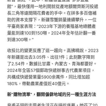
館”，最快僅用一地利間就從產地額爾齊斯河投遞
長三角等遠間隔花費者的手中。在拼多多百億補
助的資本支撐下，新疆雪蟹銷量連續攀升，一位
平臺商家表現：“2023年下游的養殖基地總體產
量能到達100到150噸，2024年全年估計翻一番
到達300噸。”
收投比的變更反應了這一趨向。高拂曉說，2023
年新疆是出去3.05件、出往1件；此刻數字降到
了2.54件，數據比甘肅、內蒙古、青海都要好。
2024年全區57個郵政快遞辦事古代農業項目，
共構成快遞營業量5900余萬件，同比增加超
180%，帶動農業產值近40億元。
新“購物清單”，翻開偏僻地域的另一種生涯方法
皇甫子玥的志愿者生活正在接近序幕，她花了20