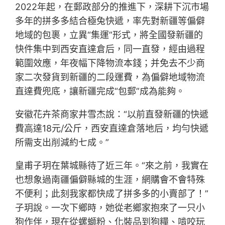
2022年起，在郵政部分的推進下，深耕下沉市場
多年的拼多多結合極兔快遞，率先對新疆等偏僻
地域的包裹，立異“集運”形式，將全國發新疆的
快件集中到西安直達倉后，同一直發，經由過程
範圍效應，年夜幅下降物流本錢；并免去不少商
家二次發貨到新疆的二段運費，為偏僻地域物流
直達費兜底，讓新疆完成“包郵”成為能夠。
安徽花卉茶商家井雪杰說：“以前直發新疆的快遞
費高達18元/公斤，西安直達倉落地后，均勻快遞
所需支出削減約七成。”
皇甫子玥在葉城縣待了近三年。“來之前，我實在
也想象過南疆偏僻縣城的生涯，網購會不會特殊
不便利；此刻我家都快成了拼多多的小賣部了！”
子玥說。一次下鄉時，她從老鄉家抱來了一只小
狗作伴，現在從螺螄粉、化裝品到狗糧、啃咬玩