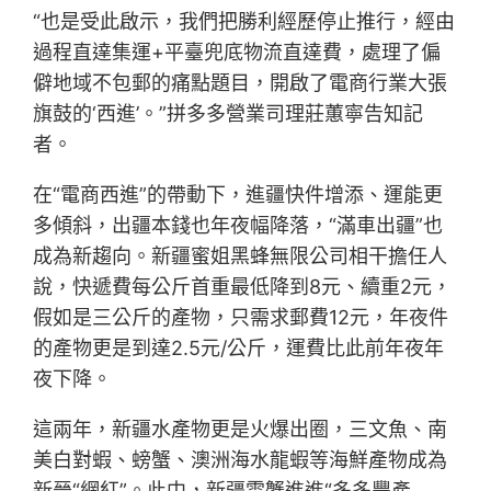
“也是受此啟示，我們把勝利經歷停止推行，經由
過程直達集運+平臺兜底物流直達費，處理了偏
僻地域不包郵的痛點題目，開啟了電商行業大張
旗鼓的‘西進’。”拼多多營業司理莊蕙寧告知記
者。
在“電商西進”的帶動下，進疆快件增添、運能更
多傾斜，出疆本錢也年夜幅降落，“滿車出疆”也
成為新趨向。新疆蜜姐黑蜂無限公司相干擔任人
說，快遞費每公斤首重最低降到8元、續重2元，
假如是三公斤的產物，只需求郵費12元，年夜件
的產物更是到達2.5元/公斤，運費比此前年夜年
夜下降。
這兩年，新疆水產物更是火爆出圈，三文魚、南
美白對蝦、螃蟹、澳洲海水龍蝦等海鮮產物成為
新晉“網紅”。此中，新疆雪蟹進進“多多豐產