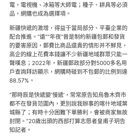
電，電視機、冰箱等大師電；種子、耕具等必須
品，網購也成為選擇項。
新疆快遞的激增，得益于當局部分、平臺企業的
配合推進。“遠”“年夜”曾是制約新疆包郵和發貨
的要害原因，郵費比商品還貴的情形并不鮮見，
高企的線上花費本錢讓不少新疆地域群眾只能一
聲嘆息；2022年，新疆郵政部分對5000多名用
戶查詢拜訪顯示，網購時碰到不包郵的比例到達
88.57%。
“那時辰是快遞變‘慢遞’，常常原告知烏魯木齊市
都不在發貨范圍內，更別說我辦事的喀什地域葉
城縣了；有時十分困難下單勝利，會被商家無故
封閉。”20歲出頭的西部打算志愿者皇甫子玥告
知記者。