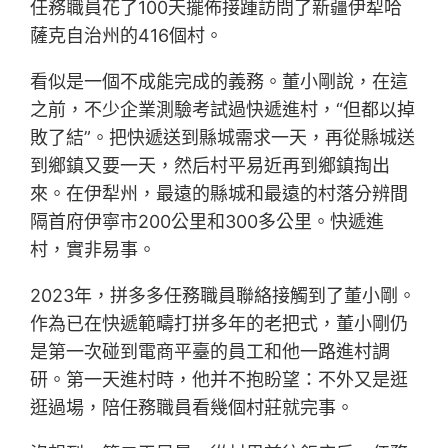
任務職員花了100天擺佈接踵訪問了新疆伊犁哈
薩克自治州的416個村。
看似是一個不成能完成的義務。董小剛說，在這
之前，不少企業測驗考試過快遞進村，“但都以掉
敗了結”。把快遞送到縣城需求一天，再從縣城送
到鄉鎮又要一天，然后村平易近再到鄉鎮掏出
來。在伊犁州，最遠的縣城和最遠的村落分辨間
隔首府伊寧市200公里和300多公里。快遞進
村，實非易事。
2023年，拼多多任務職員聯絡接觸到了董小剛。
作為已在快遞範疇打拼多年的老把式，董小剛仍
是第一次碰到電商平臺的員工和他一路進村調
研。第一天進村時，他并不抱盼望：不外又是逛
逛過場，陪任務職員看幾個村莊就完事。