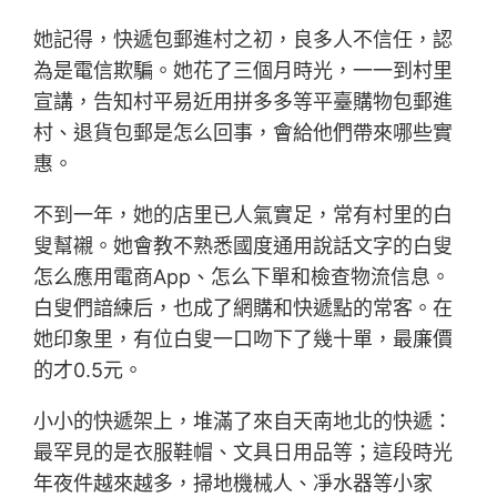
她記得，快遞包郵進村之初，良多人不信任，認
為是電信欺騙。她花了三個月時光，一一到村里
宣講，告知村平易近用拼多多等平臺購物包郵進
村、退貨包郵是怎么回事，會給他們帶來哪些實
惠。
不到一年，她的店里已人氣實足，常有村里的白
叟幫襯。她會教不熟悉國度通用說話文字的白叟
怎么應用電商App、怎么下單和檢查物流信息。
白叟們諳練后，也成了網購和快遞點的常客。在
她印象里，有位白叟一口吻下了幾十單，最廉價
的才0.5元。
小小的快遞架上，堆滿了來自天南地北的快遞：
最罕見的是衣服鞋帽、文具日用品等；這段時光
年夜件越來越多，掃地機械人、凈水器等小家