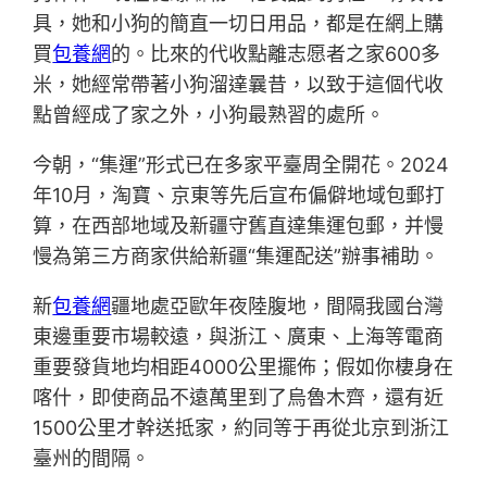
具，她和小狗的簡直一切日用品，都是在網上購
買
包養網
的。比來的代收點離志愿者之家600多
米，她經常帶著小狗溜達曩昔，以致于這個代收
點曾經成了家之外，小狗最熟習的處所。
今朝，“集運”形式已在多家平臺周全開花。2024
年10月，淘寶、京東等先后宣布偏僻地域包郵打
算，在西部地域及新疆守舊直達集運包郵，并慢
慢為第三方商家供給新疆“集運配送”辦事補助。
新
包養網
疆地處亞歐年夜陸腹地，間隔我國台灣
東邊重要市場較遠，與浙江、廣東、上海等電商
重要發貨地均相距4000公里擺佈；假如你棲身在
喀什，即使商品不遠萬里到了烏魯木齊，還有近
1500公里才幹送抵家，約同等于再從北京到浙江
臺州的間隔。