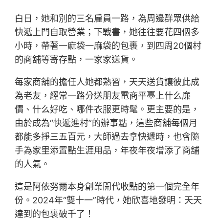
白日，她和別的三名雇員一路，為周邊群眾供給
快遞上門自取營業；下戰書，她往往要花四個多
小時，帶著一麻袋一麻袋的包裹，到四周20個村
的商舖等寄存點，一家家送貨。
每家商舖的擔任人她都熟習，天天送貨讓彼此成
為老友，經常一路分送朋友電商平臺上什么廉
價、什么好吃、哪件衣服更時髦。更主要的是，
由於成為“快遞進村”的辦事點，這些商舖每個月
都能多掙三五百元，大師過去拿快遞時，也會隨
手為家里添置點生涯用品，年夜年夜增添了商舖
的人氣。
這是阿依努爾本身創業開代收點的第一個完全年
份。2024年“雙十一”時代，她欣喜地發明：天天
達到的包裹破千了！