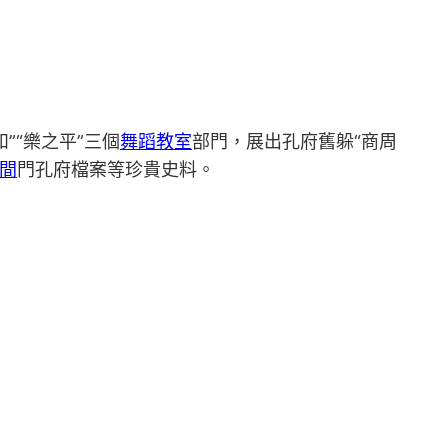
和”“樂之平”三個
舞蹈教室
部門，展出孔府舊躲“商周
間
門孔府檔案等珍貴史料。