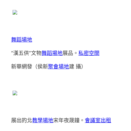
舞蹈場地
“漢五供”文物
舞蹈場地
展品。
私密空間
新華網發（侯新
聚會場地
建 攝）
展出的北
教學場地
宋年夜晟鐘。
會議室出租