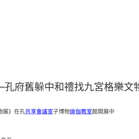
—孔府舊躲中和禮找九宮格樂文
物展》在孔
共享會議室
子博物
瑜伽教室
館開展中