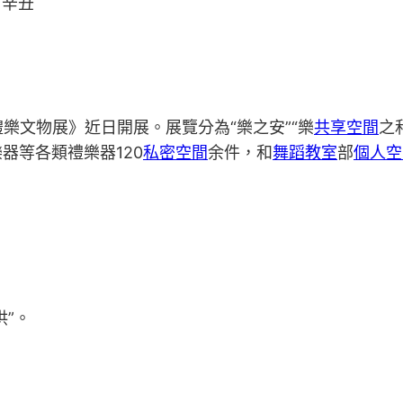
日辛丑
樂文物展》近日開展。展覽分為“樂之安”“樂
共享空間
之
器等各類禮樂器120
私密空間
余件，和
舞蹈教室
部
個人空
供”。