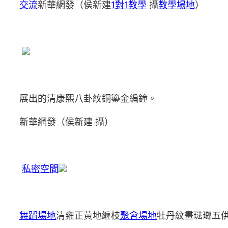
交流
新華網發（侯新建
1對1教學
攝
教學場地
）
展出的清康熙八卦紋銅鎏金編鐘。
新華網發（侯新建 攝）
私密空間
舞蹈場地
清雍正黃地纏枝
聚會場地
牡丹紋畫琺瑯五