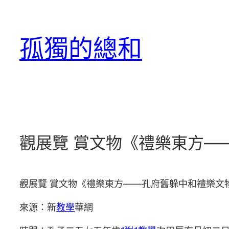
跳
至
孤獨的總和
主
要
內
容
觀展覽 賞文物《禮樂東方—
觀展覽 賞文物《禮樂東方——孔府舊躲中和禮樂文
來源：新
教學
華網