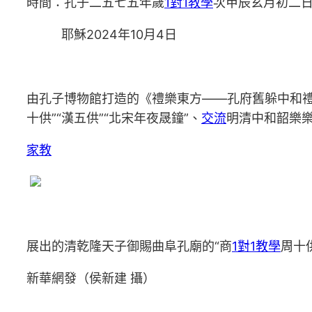
時間：孔子二五七五年歲
1對1教學
次甲辰玄月初二
耶穌2024年10月4日
由孔子博物館打造的《禮樂東方——孔府舊躲中和禮
十供”“漢五供”“北宋年夜晟鐘”、
交流
明清中和韶樂樂
家教
展出的清乾隆天子御賜曲阜孔廟的“商
1對1教學
周十
新華網發（侯新建 攝）