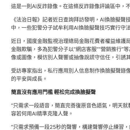
這是一則AI反詐錄像。在這條反詐錄像評論區中，
《法治日報》記者近日查詢拜訪發明，AI換臉擬聲技
中，一些犯警分子試牟利用AI換臉擬聲技巧實行守
近日，國度金融監視治理總局金融花費者權益維護局
金融欺騙，多為犯警分子以“網店客服”“營銷推行”
像或圖像，模仿別人聲響或抽像說謊守信任，引誘
受訪專家指出，私行應用別人信息制作換臉擬聲錄
的平安與成長。
簡直沒有應用門檻 輕松完成換臉擬聲
“只需求一段語音，簡直完善復原音色語氣，明天就
容若何用AI精準克隆人聲。
“只需求預備一段25秒的聲響，構建聲響停止練習