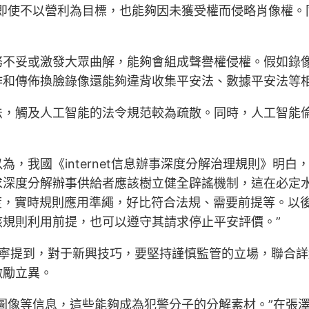
像即使不以營利為目標，也能夠因未獲受權而侵略肖像權。
務不妥或激發大眾曲解，能夠會組成聲譽權侵權。假如錄
作和傳佈換臉錄像還能夠違背收集平安法、數據平安法等
法，觸及人工智能的法令規范較為疏散。同時，人工智能
，我國《internet信息辦事深度分解治理規則》明
求深度分解辦事供給者應該樹立健全辟謠機制，這在必定水
，實時規則應用準繩，好比符合法規、需要前提等。以後我國
規則利用前提，也可以遵守其請求停止平安評價。”
”鄭寧提到，對于新興技巧，要堅持謹慎監管的立場，聯合
激勵立異。
圖像等信息，這些能夠成為犯警分子的分解素材。”在張