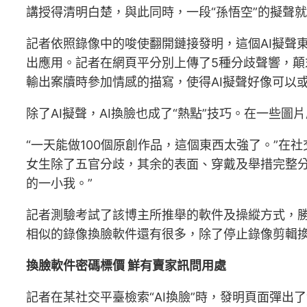
講授得清明白楚，與此同時，一段“孫悟空”的擬聲就
記者依照錄像中的唆使翻開鏈接發明，這個AI擬聲
出應用。記者在網頁平分別上傳了5種分歧聲響，顛
輸出案牘時參加情感的描寫，使得AI擬聲好像可以或
除了AI擬聲，AI換臉也成了“熱點”技巧。在一些
“一天能做100個原創作品，這個東西太強了。”
女生除了五官分歧，其余的表面、穿戴及舉措完整
的一小我。”
記者測驗考試了該博主所推舉的軟件及操縱方式，勝
相似的錄像換臉軟件還有很多，除了停止錄像剪輯
換臉軟件密碼標價 鮮有賣家訊問用處
記者在某社交平臺檢索“AI換臉”時，發明頁面彈出