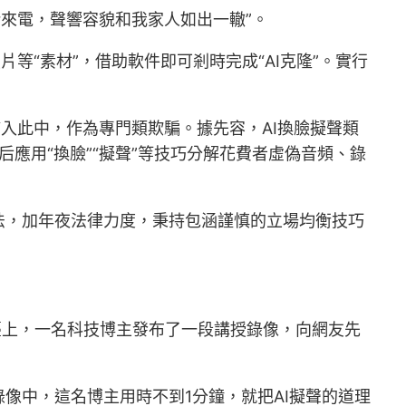
ier來電，聲響容貌和我家人如出一轍”。
等“素材”，借助軟件即可剎時完成“AI克隆”。實行
歸入此中，作為專門類欺騙。據先容，AI換臉擬聲類
后應用“換臉”“擬聲”等技巧分解花費者虛偽音頻、錄
法，加年夜法律力度，秉持包涵謹慎的立場均衡技巧
臺上，一名科技博主發布了一段講授錄像，向網友先
像中，這名博主用時不到1分鐘，就把AI擬聲的道理