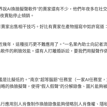
界說AI換臉擬聲軟件”的賣家還有不少，他們年夜多在社
年夜賣點停止傾銷。
有賣家出售相干技巧。好比有賣家在產物描寫中如許寫道：
近幾年，這種技巧更不難應用了。”一名業內助士向記者流
出軟件的刷臉效能。還有人打離婚訴訟，要我們用擬聲作
是比擬低的。”南京“超等腦筋”任務室（一家AI任務室，
略的換臉擬聲，使得“假人假聲”的分解錄像、圖片能夠
r 陳翠說，私行應用別人肖像制作換臉錄像能夠侵略別人肖像