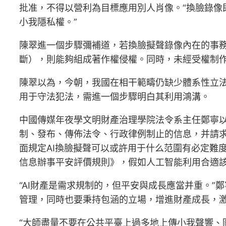
批准，不得以營利為目標應用別人肖像。“換臉錄
小我隱私權。”
陳翠進一個步驟彌補道，若換臉擬聲錄像內在的事
斷），則能夠組成著作權侵權。同時，未經受權制
陳翠以為，今朝，我國在相干範疇仍缺少體系性立
用于守法犯法，需進一個步驟明白其利用鴻溝。
中國傳媒年夜學文明財產治理學院法令系主任鄭寧以為
制、發布、傳佈法令、行政律例制止的信息，并請
面規定AI換臉擬聲可以或許用于什么范圍有必定難度
信息辦事平安評價規則》，假如人工智能利用合適該
“AI財產是需求規制的，但平安與成長應當并重。
管理，同時也要秉持包涵的立場，增進財產成長，
“大師盡量不要在公共平臺上過多地上傳小我聲響、