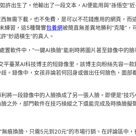
如許出生了。他輸出了一段文本，AI便能用與“孫悟空”
東西無需下載，也不免費，是可以不花錢應用的網頁，而
末練習，這5種聲響
包養網
被簡直無差異地勝利“克隆”
許“妙語橫生”的真人。
圖片處置軟件中，“一鍵AI換臉”能剎時將圖片甚至錄像中的
在社交平臺某AI科技博主的短錄像里，該博主向粉絲先容一
分歧。錄像中，女孩非論若何回身或做出任何臉色，面部都
利將一段錄像中的人臉換成了另一張人臉。即便是“技巧
換臉之外，部門軟件在技巧操縱之下還能完成及時換臉擬
了“無痕換臉，只需5元到20元”的市場行銷。在評論區