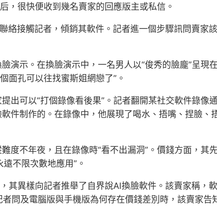
詢后，很快便收到幾名賣家的回應版主或私信。
私信聯絡接觸記者，傾銷其軟件。記者進一個步驟訊問賣家
臉演示。在換臉演示中，一名男人以“俊秀的臉龐”呈現在
換個面孔可以往找蜜斯姐網戀了”。
提出可以“打個錄像看後果”。記者翻開某社交軟件錄像通
臉軟件制作的。在錄像中，他展現了喝水、捂嘴、捏臉、捂
難度不年夜，且在錄像時“看不出漏洞”。價錢方面，其先
永遠不限次數地應用”。
”，其異樣向記者推舉了自界說AI換臉軟件。該賣家稱，
記者問及電腦版與手機版為何存在價錢差別時，該賣家告知