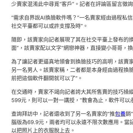
少賣家混淆此中尋覓“客戶”。記者在評論區留言徵
“需求自界說AI換臉軟件嗎？”一名賣家經由過程
社交平臺都可以或許支撐及時”。
隨即，該賣家向記者展現了其在社交平臺上發布的換
面”，該賣家配以文字“網戀神器，直接變小哥哥，
為了讓記者更逼真地領會到換臉技巧的高明，該賣家
另一名男人。該賣家稱，二者都是本身經由過程換
前把這個軟件翻開就可以了”。
在交通時，賣家不竭向記者誇大其所售賣的技巧操縱
599元，則可以一對一講授，“教會為止，軟件可以
查詢拜訪中，記者還收到了另一名賣家的“推
包養
銷
腦版為69.9元，兩者均可以永遠不限次數應用。當
以把照片上的衣服脫上去。