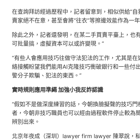
在查詢拜訪經過歷程中，記者留意到，相似供給“自
賣家絕不在意，甚至會將“往衣”等擦邊效能作為一
除此之外，記者還發明，在某二手買賣平臺上，也
可批量搞，虛擬資本可以或許變現。”
“有些人會應用技巧往做守法犯法的工作，尤其是在
絡接觸盼望我們能用AI克隆技巧衝破銀行和一些付
警分子欺騙、犯法的東西。”
實時規則應用準繩 加強小我反詐認識
“假如不是做深度練習的話，今朝換臉擬聲的技巧門檻
者，今朝非技巧職員也可以經由過程軟件停止較為簡
辨別出來。
北京年夜成（深圳）lawyer firm lawye