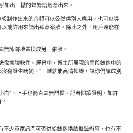
近乎如出一轍的聲響語氣念出來。
這般制作出來的音頻可以公然供別人應用，也可以導
，可以或許用來讀出肆意案牘。除此之外，用戶還能在
臉毫無陳跡地置換成另一張臉。
款錄像換臉軟件。屏幕中，博主所展現的兩段錄像中的
沒有發生畸變。“一鍵就能高清換臉，讓你們釀成別
小白”，上手也簡直毫無門檻。記者閱讀發明，如許
聲。
中，有不少買家訊問可否供給錄像換臉擬聲辦事，也有不