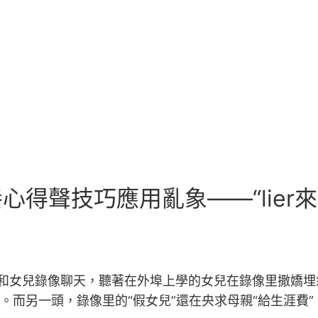
心得聲技巧應用亂象——“lie
母親正和女兒錄像聊天，聽著在外埠上學的女兒在錄像里撒嬌
。而另一頭，錄像里的“假女兒”還在央求母親“給生涯費”