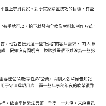
交平臺上尋覓買家。對于買家購置技巧的目標，有些
“有手就可以，拍下就發完全錄像材料和制作方式，
露，他就曾接到過一些“出格”的客戶需求，“有人聯
偽證。假如沒有問明白，換臉擬聲很不難淪為一些犯
重要運營“AI數字性命”營業）開創人張澤偉告知記
被用于守法違規用處，而一些年事稍年夜的晚輩很難
權、隱私權。依據平易近法典第一千零一十九條，未經自己