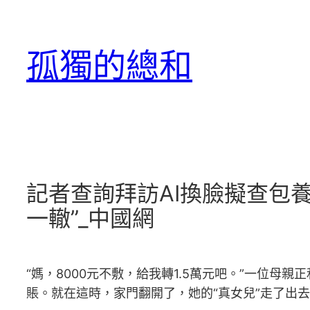
跳
至
孤獨的總和
主
要
內
容
記者查詢拜訪AI換臉擬查包養
一轍”_中國網
“媽，8000元不敷，給我轉1.5萬元吧。”一位
賬。就在這時，家門翻開了，她的“真女兒”走了出去