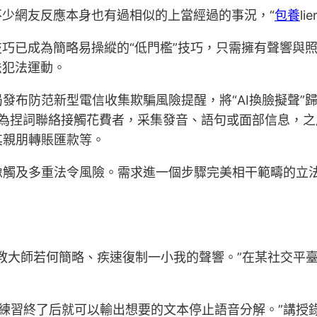
不少網友反應本身也有過相似的上當經過的事況，“
包養
l
巧已成為簡略易操縱的“低門檻”技巧，只需擁有聲響與照片
法犯法運動。
發布防范新型電信收集欺騙風險提醒，將“AI換臉擬聲”
等為捏詞聯絡接觸花費者，采集發音、語句或面部信息，之
其親朋轉賬匯款等。
像觸及多重法令風險。需求進一個步驟完美相干範疇的立
教大師若何簡略、疾速復制一小我的聲響。”在某社交平
，練習終了后就可以輸出想要的文本停止語音分解。”講授錄