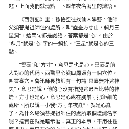
趣，上面我們就清點一下四年夜名著里的謎語。
《西游記》里，孫悟空往找仙人學藝。他師
父須菩提祖師住的處所，叫“靈臺方寸山，斜月三
星洞”，這兩句都是謎語，答案都是“心”。由於
“斜月”就是“心”字的一斜鉤。“三星”就是心的三
點。
“靈臺”和“方寸”，意思是也是心。靈臺是前
人對心的代稱。西醫里心臟四周還有一個穴位，
叫靈臺穴。魯迅師長教師有一句詩“靈臺無計逃神
矢”，意思是說，他的心沒有措施逃過丘比特的神
箭。方寸也是心，意思是心處在胸前寸把鉅細的
處所。所以說一小我“方寸年夜亂”，就是心亂
了。為什么給須菩提祖師住的處所取個燈謎名字
呢？這實在就是暗示著：真正的本事，不用往裡