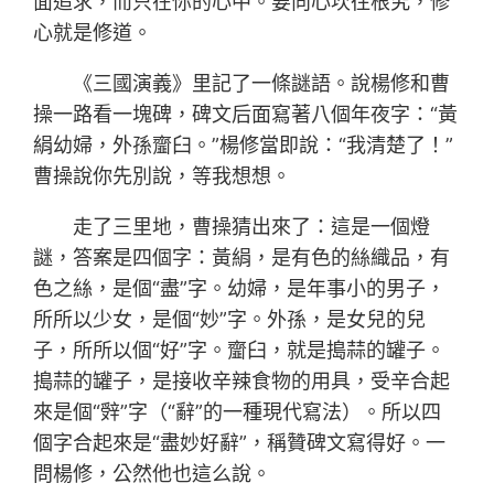
面追求，而只在你的心中。要向心坎往根究，修
心就是修道。
《三國演義》里記了一條謎語。說楊修和曹
操一路看一塊碑，碑文后面寫著八個年夜字：“黃
絹幼婦，外孫齏臼。”楊修當即說：“我清楚了！”
曹操說你先別說，等我想想。
走了三里地，曹操猜出來了：這是一個燈
謎，答案是四個字：黃絹，是有色的絲織品，有
色之絲，是個“盡”字。幼婦，是年事小的男子，
所所以少女，是個“妙”字。外孫，是女兒的兒
子，所所以個“好”字。齏臼，就是搗蒜的罐子。
搗蒜的罐子，是接收辛辣食物的用具，受辛合起
來是個“辤”字（“辭”的一種現代寫法）。所以四
個字合起來是“盡妙好辭”，稱贊碑文寫得好。一
問楊修，公然他也這么說。