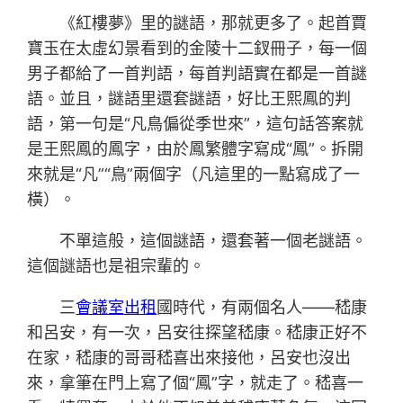
《紅樓夢》里的謎語，那就更多了。起首賈
寶玉在太虛幻景看到的金陵十二釵冊子，每一個
男子都給了一首判語，每首判語實在都是一首謎
語。並且，謎語里還套謎語，好比王熙鳳的判
語，第一句是“凡鳥偏從季世來”，這句話答案就
是王熙鳳的鳳字，由於鳳繁體字寫成“鳳”。拆開
來就是“凡”“鳥”兩個字（凡這里的一點寫成了一
橫）。
不單這般，這個謎語，還套著一個老謎語。
這個謎語也是祖宗輩的。
三
會議室出租
國時代，有兩個名人——嵇康
和呂安，有一次，呂安往探望嵇康。嵇康正好不
在家，嵇康的哥哥嵇喜出來接他，呂安也沒出
來，拿筆在門上寫了個“鳳”字，就走了。嵇喜一