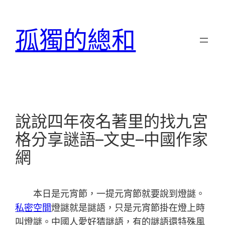
跳
至
孤獨的總和
主
要
內
容
說說四年夜名著里的找九宮
格分享謎語–文史–中國作家
網
本日是元宵節，一提元宵節就要說到燈謎。
私密空間
燈謎就是謎語，只是元宵節掛在燈上時
叫燈謎。中國人愛好猜謎語，有的謎語還特殊風