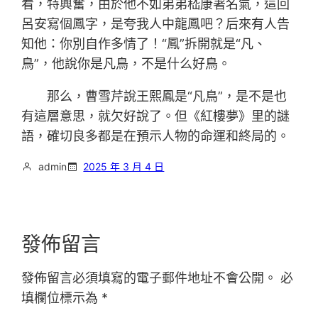
看，特興奮，由於他不如弟弟嵇康著名氣，這回
呂安寫個鳳字，是夸我人中龍鳳吧？后來有人告
知他：你別自作多情了！“鳳”拆開就是“凡、
鳥”，他說你是凡鳥，不是什么好鳥。
那么，曹雪芹說王熙鳳是“凡鳥”，是不是也
有這層意思，就欠好說了。但《紅樓夢》里的謎
語，確切良多都是在預示人物的命運和終局的。
admin
2025 年 3 月 4 日
發佈留言
發佈留言必須填寫的電子郵件地址不會公開。
必
填欄位標示為
*