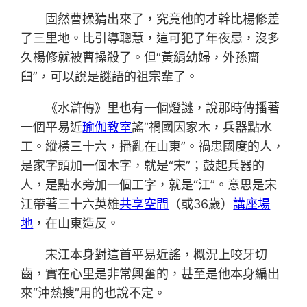
固然曹操猜出來了，究竟他的才幹比楊修差
了三里地。比引導聰慧，這可犯了年夜忌，沒多
久楊修就被曹操殺了。但“黃絹幼婦，外孫齏
臼”，可以說是謎語的祖宗輩了。
《水滸傳》里也有一個燈謎，說那時傳播著
一個平易近
瑜伽教室
謠“禍國因家木，兵器點水
工。縱橫三十六，播亂在山東”。禍患國度的人，
是家字頭加一個木字，就是“宋”；鼓起兵器的
人，是點水旁加一個工字，就是“江”。意思是宋
江帶著三十六英雄
共享空間
（或36歲）
講座場
地
，在山東造反。
宋江本身對這首平易近謠，概況上咬牙切
齒，實在心里是非常興奮的，甚至是他本身編出
來“沖熱搜”用的也說不定。