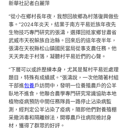
新華社記者白麗萍
“從小在鄉村長年夜，我想回故鄉為村落復興做些
事。”2024年炎天，結業于南方平易近族年夜先
生物技巧專門研究的張濤，選擇回抵家鄉甘肅省
武威市天祝躲族自治縣。回來后的這年夜半年，
張濤在天祝縣松山鎮國民當局從事支農任務。他
天天奔走于村落，凝聽村平易近們的心聲。
“下層可以或許歷練本身，尤其是幫村平易近處理
題目，特殊有成績感。”張濤說，一次他隨著村組
干部進
包養
戶訪問中，發明一位養殖農戶的公羊
臥地不進食，他聯合農學專門研究常識協助本地
植物疫病預防中間任務隊員一路停止沾染病監
測，經判定公羊沾染了疫病，隨即他們對養殖棚
采撤消毒和隔離辦法，開導農戶往病院檢討身
材，獲得了群眾的好評。