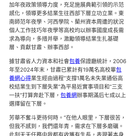
加年夜政策領導力度，充足施展典範引領的示范
感化，領導更多結業生往西部下層立功立業。東
南師范年夜學、河西學院、蘭州資本周遭的狀況
個人工作技巧年夜學等高校均以辦事國度成長需
求為導向，多措并舉，激勵領導結業生扎基礎
層、貢獻甘肅、辦事西部。
據甘肅省人力資本和社會
包養
保證廳統計，2006
年至2024年末，甘肅已累計有19萬名高校畢
包
養網心得
業生經由過程“支撐1萬名未失業通俗高
校結業生到下層失業”為平易近實事項目和“三支
一扶”打算奔赴下層，
包養網
辦事期滿后七成以上
選擇留在下層。
芳華不奮斗更待何時。“在他人眼里，下層很苦，
但我不感到，我們還年青，需求在下層多磨礪。
此刻天天任務中我都有收獲有生長，表現著本身