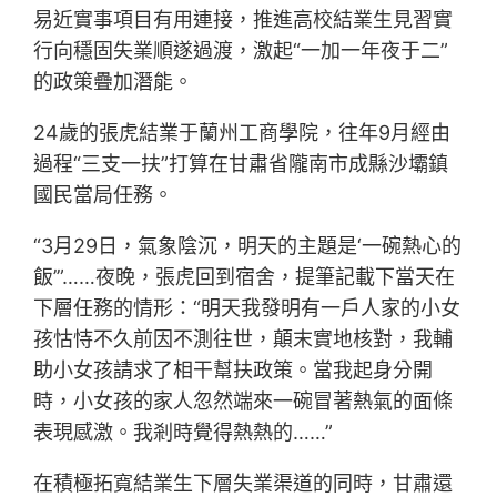
易近實事項目有用連接，推進高校結業生見習實
行向穩固失業順遂過渡，激起“一加一年夜于二”
的政策疊加潛能。
24歲的張虎結業于蘭州工商學院，往年9月經由
過程“三支一扶”打算在甘肅省隴南市成縣沙壩鎮
國民當局任務。
“3月29日，氣象陰沉，明天的主題是‘一碗熱心的
飯’”……夜晚，張虎回到宿舍，提筆記載下當天在
下層任務的情形：“明天我發明有一戶人家的小女
孩怙恃不久前因不測往世，顛末實地核對，我輔
助小女孩請求了相干幫扶政策。當我起身分開
時，小女孩的家人忽然端來一碗冒著熱氣的面條
表現感激。我剎時覺得熱熱的……”
在積極拓寬結業生下層失業渠道的同時，甘肅還