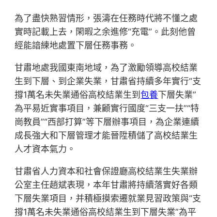
為了盡快熟習情形，張濤在任務時代將不懂之處
實時記載上去，閑暇之余進修“充電”。此刻他曾
經能諳練地處置下層任務事務。
甘肅地處我國東南地域，為了激勵領導高校結業
生到下層、到企業失業，甘肅省持續多年實行“支
撐1萬名未失業通俗高校結業生到
包養
下層失業”
為平易近實事項目，兼顧實行國度“三支一扶”“特
崗教員”“西部打算”等下層辦事項目，為企業連續
成長強大和下層管理才能晉陞積儲了高校結業生
人才資本氣力。
甘肅省人力資本和社會保證廳高校結業生失業辦
公室主任趙斌表現，本年甘肅將持續落實好各類
下層失業項目，并積極摸索遷就業見習政策與“支
撐1萬名未失業通俗高校結業生到下層失業”為平