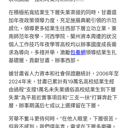
在積極拓寬結業生下層失業渠道的同時，甘肅還
加年夜政策領導力度，充足施展典範引領的示范
感化，領導更多結業生往西部下層立功立業。東
南師范年夜學、河西學院、蘭州資本周遭的狀況
個人工作技巧年夜學等高校均以辦事國度成長需
求為導向，多措并舉，激勵
包養網
領導結業生扎
基礎層、貢獻甘肅、辦事西部。
據甘肅省人力資本和社會保證廳統計，2006年至
2024年末，甘肅已累計有19萬名高校結業生經
由過程“支撐1萬名未失業通俗高校結業生到下層
失業”為平易近實事項目和“三支一扶”打算奔赴下
層，辦事期滿后七成以上選擇留在下層。
芳華不奮斗更待何時。“在他人眼里，下層很苦，
但我不感到，我們還年青，需求在下層多磨礪。