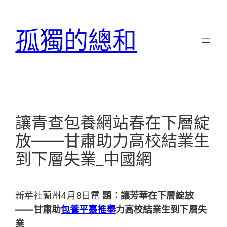
跳
至
孤獨的總和
主
要
內
容
讓青查包養網站春在下層綻
放——甘肅助力高校結業生
到下層失業_中國網
新華社蘭州4月8日電
題：讓芳華在下層綻放
——甘肅助
包養平臺推舉
力高校結業生到下層失
業