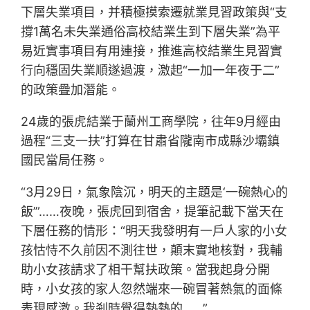
下層失業項目，并積極摸索遷就業見習政策與“支
撐1萬名未失業通俗高校結業生到下層失業”為平
易近實事項目有用連接，推進高校結業生見習實
行向穩固失業順遂過渡，激起“一加一年夜于二”
的政策疊加潛能。
24歲的張虎結業于蘭州工商學院，往年9月經由
過程“三支一扶”打算在甘肅省隴南市成縣沙壩鎮
國民當局任務。
“3月29日，氣象陰沉，明天的主題是‘一碗熱心的
飯’”……夜晚，張虎回到宿舍，提筆記載下當天在
下層任務的情形：“明天我發明有一戶人家的小女
孩怙恃不久前因不測往世，顛末實地核對，我輔
助小女孩請求了相干幫扶政策。當我起身分開
時，小女孩的家人忽然端來一碗冒著熱氣的面條
表現感激。我剎時覺得熱熱的……”