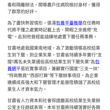
毒和隔離辦法，開導農戶往病院檢討身材，獲得
了群眾的好評。
為了盡快熟習情形，張濤
包養平臺推舉
在任務時
代將不懂之處實時記載上去，閑暇之余進修“充
電”。此刻他曾經能諳練地處置下層任務事務。
甘肅地處我國東南地域，為了激勵領導高校結業
生到下層、到企業失業，甘肅省持續多年實行“支
撐1萬名未失業通俗高校結業生到下層失業”為
包
養網
平易近實事項目，兼顧實行國度“三支一扶”
“特崗教員”“西部打算”等下層辦事項目，為企業
連續成長強大和下層管理才能晉陞積儲了高校結
業生人才資本氣力。
甘肅省人力資本和社會保證廳高校結業生失業辦
公室主任趙斌表現，本年甘肅將持續落實好各類