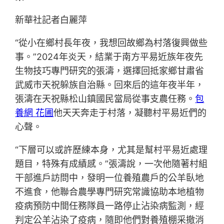
新華社記者白麗萍
“從小在鄉村長年夜，我想回故鄉為村落復興做些
事。”2024年炎天，結業于南方平易近族年夜先
生物技巧專門研究的張濤，選擇回抵家鄉甘肅省
武威市天祝躲族自治縣。回來后的這年夜半年，
張濤在天祝縣松山鎮國民當局從事支農任務。
包
養網 花圃
他天天奔走于村落，凝聽村平易近們的
心聲。
“下層可以或許歷練本身，尤其是幫村平易近處理
題目，特殊有成績感。”張濤說，一次他隨著村組
干部進戶訪問中，發明一位養殖農戶的公羊臥地
不進食，他聯合農學專門研究常識協助本地植物
疫病預防中間任務隊員一路停止沾染病監測，經
判定公羊沾染了疫病，隨即他們對養殖棚采撤消