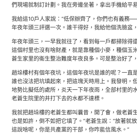
們現場就制訂計劃。我在旁邊坐著，拿出手機給平易
我給這10戶人家說：“低保辦齊了，你們也有義務
年夜年頭三評選一次。誰干得好，我給他個洗臉盆
年夜年頭三，一早我就往了，看到每一戶都掃除得
這個村里也沒有啥財產，就是靠種個小麥，種個玉
蒼生家里的衛生整治難度年夜良多。可是整治好了
趙垛樓村有個年夜坑，這個年夜坑是誰的呢？一直
誰也沒法把坑填起來，把這塊天時用上。我發明，
地勢比擬低的處所，炎天一下年夜雨，全部村里的
老蒼生院里的井打下去的水都不達標。
我就把趙垛樓的老蒼生都叫曩昔，開了會，做老蒼
也是如許，倒不如把它填了。”老蒼生說：“放著就
這說啥呢，你是共產黨的干部，你咋能信風水。”