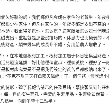
說個欠好聽的話，我們鄉但凡今朝在家住的老蒼生，年夜
直都很少在家住。但凡在家住的，年夜多都是支出不高的
沒本領，我更得多幫你。怎么幫？這就觸及怎么讓他們增
基礎支出。重點就是那些沒技巧的，休息力也比擬弱的，
黃桃財產，顛末幾年的成長都不錯，有用給農人增收了。
撐下，在本地做板材加工。板材加工屬于休息密集型財產
活兒還沒延誤。好比他種個蜜瓜、種個黃桃，種好了一畝
可是板材廠究竟是不是把我們設定的貧苦戶都吸納出來了
：“不克不及三天打魚兩天曬網，干一個任務，恁就謹小
實的情形，聽了我報告請示的任務思緒，緊接著又到何莊
戶，每一戶的衛生面孔、需要的生涯用品、生涯物質儲蓄
上八點半一向到午時十二點半。