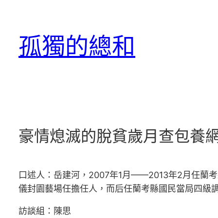
跳
至
孤獨的總和
主
要
內
容
豪情熄滅的脫貧歲月查包養網
口述人：岳建河，2007年1月——2013年2月任蘭考
儀封園藝場任擔任人，而后任蘭考縣國民當局四級
訪談組：陳思