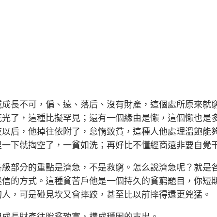
域成長不可，偏、遠、落后、沒有財產，這個處所原來就
花光了，這種比擬罕見；還有一個緣由是懶，這個懶也是
夜以后，他掉往依附了，怠惰致貧，這種人他處理溫飽能
里一下就掏空了，一貧如洗；再好比不懂經商還非要自覺
各級部分的重點是濟急，不是救窮。怎么說濟急呢？就是
迷信的方式。這種貧苦戶他是一個持久的貧窮題目，你短
的人，可是碰見坎又會摔跤，甚至比以前摔得還更兇猛。
用成長財產往脫貧致富，構成穩固的支出。