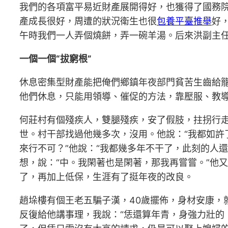
我們的各項富平易近財產展開得好，也獲得了國務
產成長很好，周遭的狀況衛生也很
包養平臺推舉
好
午時我們一人弄個燒餅，弄一碗羊湯。后來洪副主
一個一個“拔窮根”
休息密集型財產能把俺們鄉鎮年夜部門貧苦生齒給
他們休息，只能用領導、催促的方法，靠壓服、教
何莊村有個殘疾人，雙腿殘疾，安了假肢，拄拐行
世。村干部找過他幾多次，沒用。他說：“我都如許
來行不可？”他說：“我都幾多年不干了，此刻的人
想，說：“中。我閑著也是閑著，那我再嘗嘗。”他
了，再加上低保，生涯有了挺年夜的改良。
趙垛樓有個王老五騙子漢，40歲擺佈，身材安康，
反復給他講事理，我說：“恁還算年青，身強力壯的