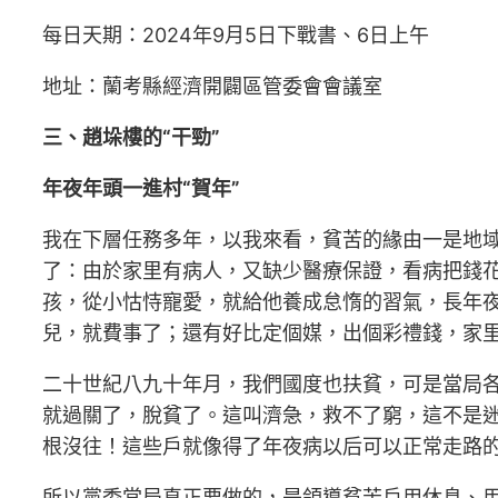
每日天期：2024年9月5日下戰書、6日上午
地址：蘭考縣經濟開闢區管委會會議室
三、趙垛樓的“干勁”
年夜年頭一進村“賀年”
我在下層任務多年，以我來看，貧苦的緣由一是地
了：由於家里有病人，又缺少醫療保證，看病把錢
孩，從小怙恃寵愛，就給他養成怠惰的習氣，長年
兒，就費事了；還有好比定個媒，出個彩禮錢，家
二十世紀八九十年月，我們國度也扶貧，可是當局
就過關了，脫貧了。這叫濟急，救不了窮，這不是
根沒往！這些戶就像得了年夜病以后可以正常走路
所以黨委當局真正要做的，是領導貧苦戶用休息、