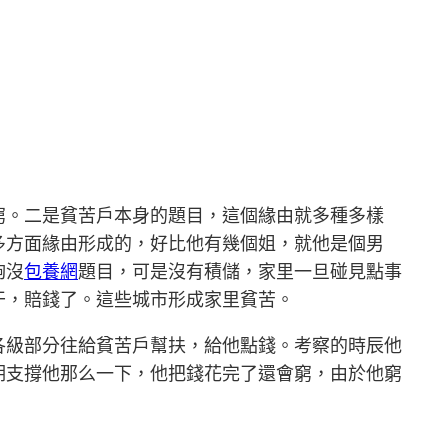
窮。二是貧苦戶本身的題目，這個緣由就多種多樣
多方面緣由形成的，好比他有幾個姐，就他是個男
夠沒
包養網
題目，可是沒有積儲，家里一旦碰見點事
干，賠錢了。這些城市形成家里貧苦。
各級部分往給貧苦戶幫扶，給他點錢。考察的時辰他
期支撐他那么一下，他把錢花完了還會窮，由於他窮