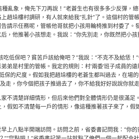
，這種亂象，俺先下刀再說！”老蒼生也有很多多少反彈，
上趙垛樓村調研，有人就來給我“扎針”了。這個村的管帳
報告請示任務呢，管帳他哥就把小孩用輪椅推到村委了。
以后，他推著小孩想走。我說：“你先別走，你既然把小孩
吃低保吧？貧苦戶該給俺吧？”我說：“不克不及給恁！”
弟弟是村里的管帳。我定的規則：村‘兩委’班子成員的
吃低保的尺度。假如我把趙垛樓的老蒼生都叫過去，在場
不及走，你今個把孩子推過去了，你不給我好好說說你就走
人家不清楚詳細情形，但后來他們對全體情形仍是很滿足
之上，假如不清楚每一戶的情形，像這種推著孩子來了，
早上八點半開端訪問。訪問之前，省委書記問我：“你的貧
吧？”“您點吧！”省委書記第一站就點了俺們一個一起配