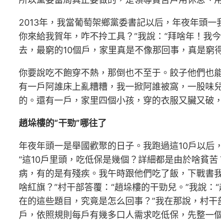
2013年，我當葡萄架鄉黨委書記以后，年夜年頭
你來給我賀年，咋不拎工具？”我說：“拜啥年！我
去，最窮的10個戶，家里真是不像那回事，真是窮
你要說吃不飽穿不熱，那倒也不至于。餃子他們也
有一戶阿誰床上亂糟糟，我一掀阿誰被窩，一股味
的。還有一戶，家里四個小孩，穿的衣服又臟又破，
趙垛樓的“干勁”哪往了
年夜年頭一是舉國歡聚的日子。我跑過這10戶以后
“這10戶里頭，吃低保是幾個？詳細都是由於啥貧
病，有的是有殘疾。我午時跟他們吃了飯，下戰書我
啥紅旗？”村干部答覆：“趙垛樓的干勁兒。”我說
在的這些題目，究竟是怎么回事？”我在那說，村干
戶，依照規則每戶有幾多口人需求吃低保，先整一個