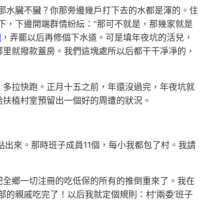
那水臟不臟？你那旁邊幾戶打下去的水都是渾的。住
下，下邊開端群情紛紜：“那可不就是，那幾家就是
網
，弄罷以后再修個下水道。可是填年夜坑的活兒，
鄉里就撥款蓋房。我們這塊處所以后都干干凈凈的，
，多拉快跑。正月十五之前，年還沒過完，年夜坑就
給扶植村室預留出一個好的周遭的狀況。
點出來。那時班子成員11個，每小我都包了村。我請
把全鄉一切注冊的吃低保的所有的推倒重來了。我在
的親戚吃完了！以后我就定個規則：村‘兩委’班子