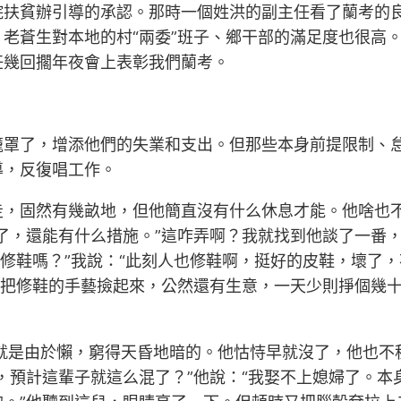
院扶貧辦引導的承認。那時一個姓洪的副主任看了蘭考的
，老蒼生對本地的村“兩委”班子、鄉干部的滿足度也很高
任幾回擱年夜會上表彰我們蘭考。
籠罩了，增添他們的失業和支出。但那些本身前提限制、
導，反復唱工作。
走，固然有幾畝地，但他簡直沒有什么休息才能。他啥也
了，還能有什么措施。”這咋弄啊？我就找到他談了一番
還修鞋嗎？”我說：“此刻人也修鞋啊，挺好的皮鞋，壞了
又把修鞋的手藝撿起來，公然還有生意，一天少則掙個幾
就是由於懶，窮得天昏地暗的。他怙恃早就沒了，他也不
，預計這輩子就這么混了？”他說：“我娶不上媳婦了。本