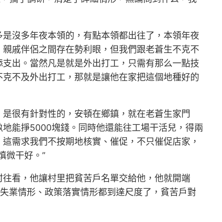
多是沒多年夜本領的，有點本領都出往了，本領年夜
。親戚伴侶之間存在勢利眼，但我們跟老蒼生不克不
添支出。當然凡是就是外出打工，只需有那么一點技
不克不及外出打工，那就是讓他在家把這個地種好的
，是很有針對性的，安頓在鄉鎮，就在老蒼生家門
地能掙5000塊錢。同時他還能往工場干活兒，得兩
，這需求我們不按期地核實、催促，不只催促店家，
慎微干好。”
村往看，他讓村里把貧苦戶名單交給他，他就開端
、失業情形、政策落實情形都到達尺度了，貧苦戶對