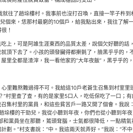
一我就往了趙垛樓村。我事前也沒打召喚，直接一竿子杵到
今兒個來，恁那村最窮的10個戶，給我點出來，我往了解
得很！
能吃上，可是阿誰生涯東西的品質太差，說個欠好聽的話
兒就頂下去了。小孩的頭發臟得都搟氈了，臉黑乎乎的，
屋里全都是渣滓，我一看他家的“大年夜飯”，黑乎乎的
，心里難熬難過得不可。我給這10戶老蒼生召集到村室
苦？”村里查了查，有的是家里5口人，吃低保吃了一口；
召集村里的黨員，和這些貧苦戶一路又開了個會。我說：“
：“趙垛樓的干勁兒，我從小聽到年夜，你們也從小聽到年
部和黨員坐在那聽，蔫頭耷腦，士氣都很降低，一點精氣神
計劃。”村支書說：“中。我這兩天就弄好。”我說：“不