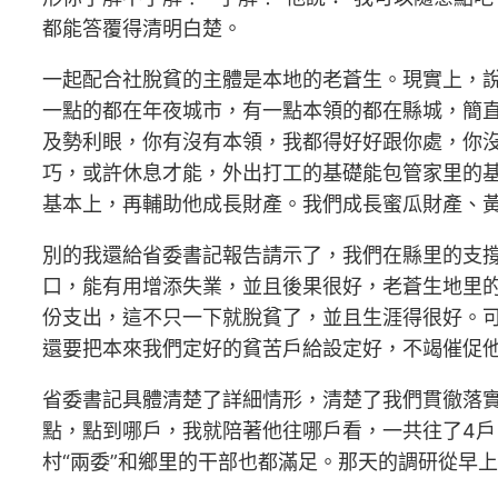
都能答覆得清明白楚。
一起配合社脫貧的主體是本地的老蒼生。現實上，
一點的都在年夜城市，有一點本領的都在縣城，簡
及勢利眼，你有沒有本領，我都得好好跟你處，你
巧，或許休息才能，外出打工的基礎能包管家里的
基本上，再輔助他成長財產。我們成長蜜瓜財產、
別的我還給省委書記報告請示了，我們在縣里的支
口，能有用增添失業，並且後果很好，老蒼生地里的
份支出，這不只一下就脫貧了，並且生涯得很好。
還要把本來我們定好的貧苦戶給設定好，不竭催促他
省委書記具體清楚了詳細情形，清楚了我們貫徹落
點，點到哪戶，我就陪著他往哪戶看，一共往了4
村“兩委”和鄉里的干部也都滿足。那天的調研從早