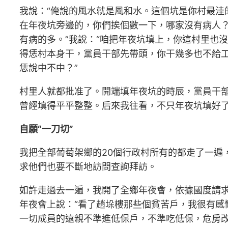
我說：“俺說的風水就是風和水。這個坑是你村最
在年夜坑旁邊的，你們挨個數一下，哪家沒有病人？
有病的多。”我說：“咱把年夜坑填上，你這村里也
得恁村本身干，黨員干部先帶頭，你干幾多也不給
恁說中不中？”
村里人就都批准了。開端填年夜坑的時辰，黨員干
曾經填得平平整整。后來我往看，不只年夜坑填好
自願“一刀切”
我把全部葡萄架鄉的20個行政村所有的都走了一遍
求他們也要不斷地訪問查詢拜訪。
如許走過去一遍，我開了全鄉年夜會，依據國度請
年夜會上說：“看了趙垛樓那些個貧苦戶，我很有感
一切成員的遠親不準進低保戶，不準吃低保，危房改