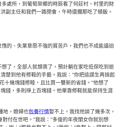
良多處所，到葡萄架鄉的時辰看了何莊村，村里的財
。洪副主任和我們一路閉會，午時還擱那吃了頓飯。
怠惰的、失業意愿不強的貧苦戶，我們也不成能逼迫
不想了，全部人就頹喪了，預計躺在家吃低保吃到逝
，清楚到他有修鞋的手藝。我說：“你把這謀生再撿起
，花十幾塊錢修睦，且比買一雙新的省錢。”他想了
十塊錢，多則掙上百塊錢。他單靠修鞋就能保持生涯
種地，媳婦也
包養行情
娶不上。我找他談了幾多次，
身對付在世吧。”我說：“多俊的年夜閨女你就別想