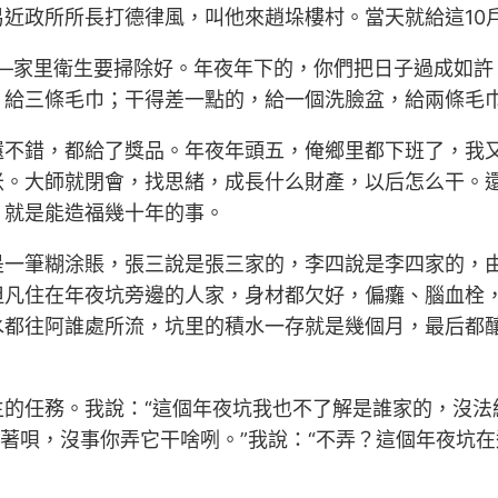
近政所所長打德律風，叫他來趙垛樓村。當天就給這10
——家里衛生要掃除好。年夜年下的，你們把日子過成如許
，給三條毛巾；干得差一點的，給一個洗臉盆，給兩條毛
還不錯，都給了獎品。年夜年頭五，俺鄉里都下班了，我
米。大師就閉會，找思緒，成長什么財產，以后怎么干。
，就是能造福幾十年的事。
是一筆糊涂賬，張三說是張三家的，李四說是李四家的，
但凡住在年夜坑旁邊的人家，身材都欠好，偏癱、腦血栓
水都往阿誰處所流，坑里的積水一存就是幾個月，最后都
生的任務。我說：“這個年夜坑我也不了解是誰家的，沒法
放著唄，沒事你弄它干啥咧。”我說：“不弄？這個年夜坑在