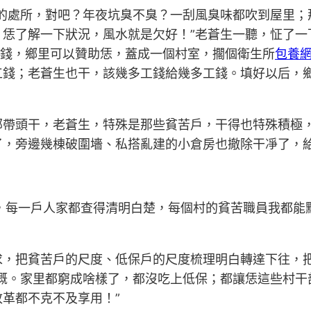
洼的處所，對吧？年夜坑臭不臭？一刮風臭味都吹到屋里；
恁了解一下狀況，風水就是欠好！”老蒼生一聽，怔了一
沒錢，鄉里可以贊助恁，蓋成一個村室，擱個衛生所
包養
工錢；老蒼生也干，該幾多工錢給幾多工錢。填好以后，
部帶頭干，老蒼生，特殊是那些貧苦戶，干得也特殊積極
了，旁邊幾棟破圍墻、私搭亂建的小倉房也撤除干凈了，
，每一戶人家都查得清明白楚，每個村的貧苦職員我都能
求，把貧苦戶的尺度、低保戶的尺度梳理明白轉達下往，
慨。家里都窮成啥樣了，都沒吃上低保；都讓恁這些村干部
革都不克不及享用！”