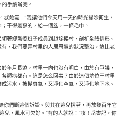
戶的手續辦完。
。忒煞氣！”我讓他們今天用一天的時光掃除衛生，
巾；干得最孬的，給一個盆，一條毛巾。
又領著鄉黨委班子成員到趙垛樓村，剖析全體情形。
還有，我們要弄村里的人居周遭的狀況整治，這比老
由於年月長遠，村里一向也沒有明白，由於有爭議，
，各類病都有。這是怎么回事？由於這個坑位于村里
釀成污水，披髮臭氣，又淨化空氣，又淨化地下水。
給你們斷這個訴訟。與其在這兒撂著，再放幾百年它
這兒，風水可欠好。”有的人就說：“咳！岳書記，你