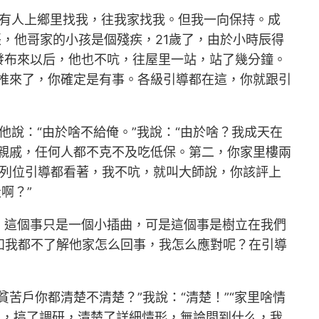
總有人上鄉里找我，往我家找我。但我一向保持。成
，他哥家的小孩是個殘疾，21歲了，由於小時辰得
發布來以后，他也不吭，往屋里一站，站了幾分鐘。
推來了，你確定是有事。各級引導都在這，你就跟引
他說：“由於啥不給俺。”我說：“由於啥？我成天在
遠親戚，任何人都不克不及吃低保。第二，你家里樓兩
的列位引導都看著，我不吭，就叫大師說，你該評上
啊？”
。這個事只是一個小插曲，可是這個事是樹立在我們
假如我都不了解他家怎么回事，我怎么應對呢？在引導
苦戶你都清楚不清楚？”我說：“清楚！”“家里啥情
合社，搞了調研，清楚了詳細情形，無論問到什么，我