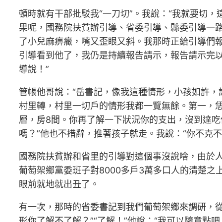
頓時就有干部批駁我“一刀切”。我說：“我就要切
果呢，國務院扶貧辦引導、省委引導、縣委引導一路
了小兒麻痹癥，嘴又歪眼又斜。我那時正給引導們
引導看到他了，我仍是持續報告請示，報告請示完
導說！”
管帳他哥說：“岳書記，像我這種情形，小孩如許，該
村里轉，村里一切戶的情形我都一覽無餘。第一，恁
層，房8間。你再了解一下狀況你的支出，沒到達
嗎？”他也不措辭，推著孩子就走。我說：“你不克
國務院扶貧辦和省里的引導對這個事沒說啥，由於
葡萄架鄉黨委班子對8000多戶3萬多口人的清楚
眼前就地就出丑了。
有一次，那時的省委書記到我們葡萄架鄉來調研，從
形你了解不了解？”“了解！”他說：“我可以隨意點