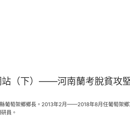
站（下）——河南蘭考脫貧攻堅
縣葡萄架鄉鄉長。2013年2月——2018年8月任葡萄架鄉
調研員。