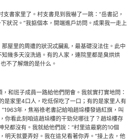
村支書家里了。村支書見到我嚇了一跳：“岳書記，
一下狀況。”我掂個本，開端進戶訪問。成果我一走上
，那屋里的周遭的狀況忒臟亂，最基礎沒法住。此中
不知幾多天沒洗過。有的人家，連院里都是臭烘烘
，也不了解燉的是什么。
里頭，和班子成員一路給他們閉會。我就實打實地問：
有的是家里4口人，吃低保吃了一口；有的是家里人有
1963年，焦裕祿老書記給咱趙垛樓發過紅旗，叫
夜，你看此刻咱這趙垛樓的干勁兒哪往了？趙垛樓存
兒都沒有。我就給他們說：“村里這最窮的10個
中，明天就要弄好。我在這兒看著你弄。”接上去，他