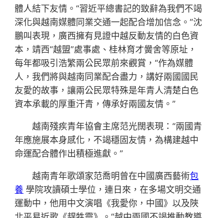
體人結下友情。“習近平總書記的致辭為我們不竭
深化與越南媒體同業交通一起配合增加信念。”沈
鵬叫表現，廣西擁有見證中越反動友情的白色資
本，靖西“越盟”處事處、桂林育才黌舍等原址，
每年都吸引浩繁兩公民眾前來觀賞，“作為媒體
人，我們將與越南同業配合盡力，講好兩國國民
友愛的故事，讓兩公民眾特殊是年青人清楚白色
資本承載的厚重汗青，傳承好兩國友情。”
越南殘疾青年協會主席范光闊表現：“兩國青
年應施展本身感化，不竭穩固友情，為構建越中
命運配合體作出積極進獻。”
越南青年歌頌家范喬明曾在中國廣西藝術
包
養
學院攻讀碩士學位，連日來，在多場文明交通
運動中，他用中文演唱《我愛你，中國》以及陜
北平易近歌《趕牲靈》。“越中兩國不竭推動教導