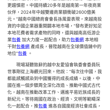
更趨慎密。中國持續20多年是越南第一年夜商業
伙伴，2024年中越雙邊商業額衝破2600億美
元。”越南中國總商會會長孫風雷表現，來越南投
資的中國企業器重開闢本地市場，“發布更好知足
本地花費者需求產物的同時，還與越南高低游企
業
包養
加大力度一起配合，助力
包養網
本地相
干財
包養網
產成長，晉陞越南在全球價值鏈中的
地位”
包養
。
現場凝聽致辭的越中友愛協會執委會委員阮
世事剛從上海觀光回來。他說：“每次往中國，我
都能感觸感染到中國獲得的成長成績。以後，中
國在進一個步驟周全深化改造、推動中國式古代
化，越南在推動改革工作、邁進平易近族成長的
新紀元。等待兩國在政治、經濟、文明等範疇深
化一起配合，推
包養
進各自國度經濟社會成長，