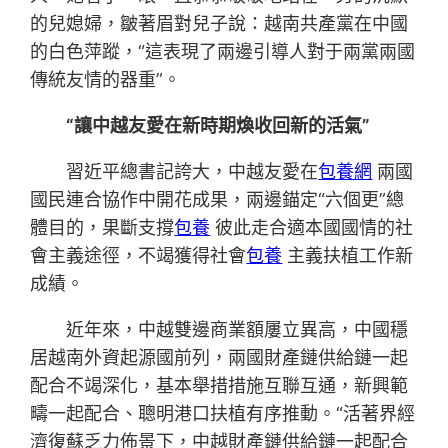
的兒媳婦，皺著眉對兒子說：越南共產黨在中國
的白色萍蹤，“這表現了兩邊引導人對于兩黨兩國
傳統友情的器重”。
“讓中越友愛在新時期煥收回新的活氣”
習近平總書記誇大，中越友愛在
包養網
兩國
國民連合協作中開花成果，兩邊錨定“六個更”總
體目的，果斷支撐
包養
彼此走合適本國國情的社
會主義途徑，不竭獲得社會
包養
主義扶植工作新
成績。
近年來，中越雙邊商業額屢立異高，中國穩
居越南外資起源國前列，兩國財產鏈供給鏈一起
配合不竭深化，基本舉措措施互聯互通，新興範
疇一起配合、聰明港口扶植有序推動。“活著界經
濟復蘇乏力佈景下，中越財產鏈供給鏈一起配合