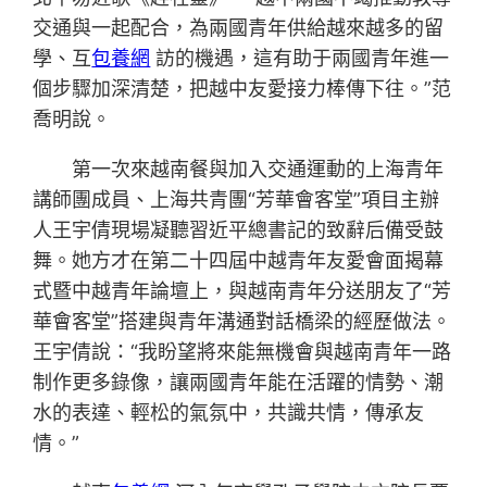
交通與一起配合，為兩國青年供給越來越多的留
學、互
包養網
訪的機遇，這有助于兩國青年進一
個步驟加深清楚，把越中友愛接力棒傳下往。”范
喬明說。
第一次來越南餐與加入交通運動的上海青年
講師團成員、上海共青團“芳華會客堂”項目主辦
人王宇倩現場凝聽習近平總書記的致辭后備受鼓
舞。她方才在第二十四屆中越青年友愛會面揭幕
式暨中越青年論壇上，與越南青年分送朋友了“芳
華會客堂”搭建與青年溝通對話橋梁的經歷做法。
王宇倩說：“我盼望將來能無機會與越南青年一路
制作更多錄像，讓兩國青年能在活躍的情勢、潮
水的表達、輕松的氣氛中，共識共情，傳承友
情。”