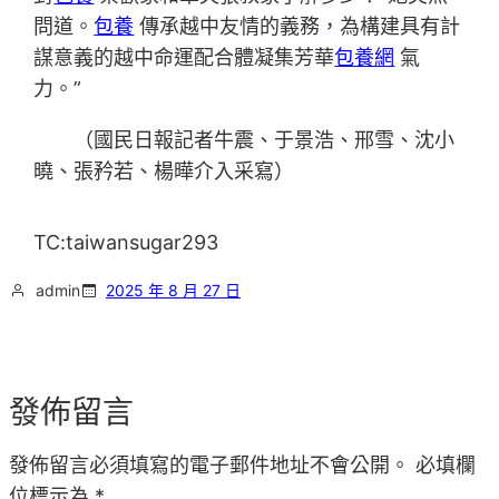
問道。
包養
傳承越中友情的義務，為構建具有計
謀意義的越中命運配合體凝集芳華
包養網
氣
力。”
（國民日報記者牛震、于景浩、邢雪、沈小
曉、張矜若、楊曄介入采寫）
TC:taiwansugar293
admin
2025 年 8 月 27 日
發佈留言
發佈留言必須填寫的電子郵件地址不會公開。
必填欄
位標示為
*