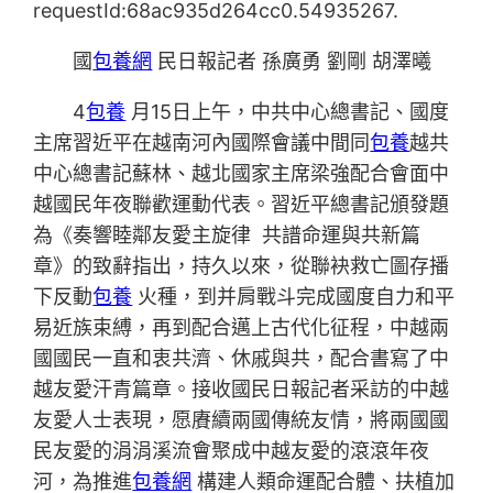
requestId:68ac935d264cc0.54935267.
國
包養網
民日報記者 孫廣勇 劉剛 胡澤曦
4
包養
月15日上午，中共中心總書記、國度
主席習近平在越南河內國際會議中間同
包養
越共
中心總書記蘇林、越北國家主席梁強配合會面中
越國民年夜聯歡運動代表。習近平總書記頒發題
為《奏響睦鄰友愛主旋律 共譜命運與共新篇
章》的致辭指出，持久以來，從聯袂救亡圖存播
下反動
包養
火種，到并肩戰斗完成國度自力和平
易近族束縛，再到配合邁上古代化征程，中越兩
國國民一直和衷共濟、休戚與共，配合書寫了中
越友愛汗青篇章。接收國民日報記者采訪的中越
友愛人士表現，愿賡續兩國傳統友情，將兩國國
民友愛的涓涓溪流會聚成中越友愛的滾滾年夜
河，為推進
包養網
構建人類命運配合體、扶植加