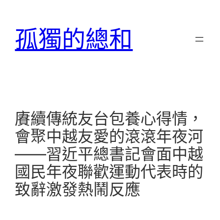
跳
至
孤獨的總和
主
要
內
容
賡續傳統友台包養心得情，
會聚中越友愛的滾滾年夜河
——習近平總書記會面中越
國民年夜聯歡運動代表時的
致辭激發熱鬧反應