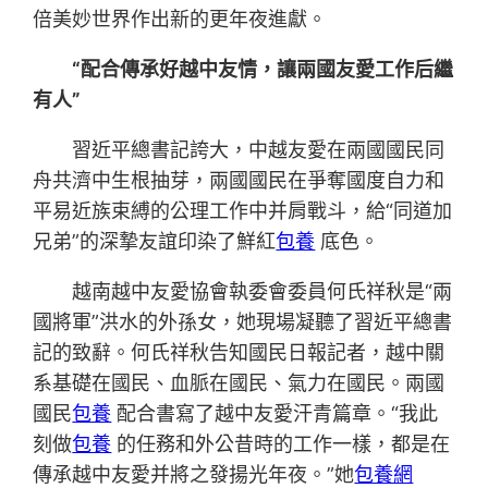
倍美妙世界作出新的更年夜進獻。
“配合傳承好越中友情，讓兩國友愛工作后繼
有人”
習近平總書記誇大，中越友愛在兩國國民同
舟共濟中生根抽芽，兩國國民在爭奪國度自力和
平易近族束縛的公理工作中并肩戰斗，給“同道加
兄弟”的深摯友誼印染了鮮紅
包養
底色。
越南越中友愛協會執委會委員何氏祥秋是“兩
國將軍”洪水的外孫女，她現場凝聽了習近平總書
記的致辭。何氏祥秋告知國民日報記者，越中關
系基礎在國民、血脈在國民、氣力在國民。兩國
國民
包養
配合書寫了越中友愛汗青篇章。“我此
刻做
包養
的任務和外公昔時的工作一樣，都是在
傳承越中友愛并將之發揚光年夜。”她
包養網