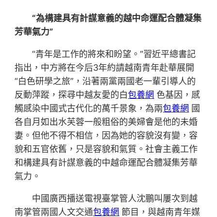
“為構建具有計謀意義的越中命運配合體凝集
芳華氣力”
“青年是工作的將來和盼望。”習近平總書記
指出，中方將在今后3年約請越南青年赴華展開
“白色研學之旅”，沿著兩黨兩國老一輩引導人的
反動萍蹤，探尋中越友愛的白
包養網
色基因，感
觸感染中國式古代化的萬千景象，為兩
包養網
國
各自月如出水芙蓉一般粗俗的美婦會是他的未婚
妻。但他不得不相信，因為她的容貌沒有變，容
貌和五官依舊，只是容貌和氣質。社會主義工作
和構建具有計謀意義的中越命運配合體凝集芳華
氣力。
中國廣西播送電視臺掌管人沈鵬叫屢次到越
南掌管兩國人文交通
包養網
節目，與越南青年媒