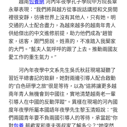
越南
包養網
河內年夜學孔子學院中方院長覃
永華表現：“我們將與越方從事說話講授和文房間
裡很安靜，彷彿世界上沒有其他人，只有她。明
交通的人士配合盡力，為越來越多的越南年青人
供給傑出的中文進修前提，助力他們成為“趙管
家，送客，跟門房說，姓熹的，不准踏入我蘭家
的大門。”藍夫人氣呼呼的跟了上去。推動兩國友
愛工作的重生氣力。”
河內年夜學中文系先生吳氏秋莊現場凝聽了
習近平總書記的致辭，她對兩邊引導人配合啟動
的“白色研學之旅”很是等待，以為“這將讓更多越
南年青人無機會到中國往，實地清楚越南老一輩
引導人在中國的反動萍蹤”。異樣在現場的河內國
度年夜學所屬本國語年夜學先生黎玉清姮說：“我
們兩國青年要不負兩國引導人的等待，承當起“你
對
包養
蔡歡家和車夫張叔家了解多少？”她突然