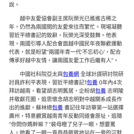
說。
越中友愛協會副主席阮榮光已進進古稀之
年，仍然為兩國間的友愛來往而繁忙。現場凝聽
習近平總書記的致辭，阮榮光深受鼓舞。他表
現，兩國引導人配合會面越中國民年夜聯歡運動
代表，就是盼望“兩國年青一代‘不忘初心’，配合
傳承好越中友情，讓兩國友愛工作后繼有人”。
中國社科院亞太與
包養網
全球計謀研討院研
討員許利平表現，習近平總書記1
包養
0年內4次
拜訪越南，看望胡志明舊居，企盼胡
包養
志明陵
并敬獻花圈，追思懷念胡志明對中越關系成長作
出的進獻。蘇林總
包養
書記往年訪華第一站選擇
廣州，特意觀賞越南青年反動同道會原址，追隨
“你問你媽幹嘛？”裴母瞪了兒子一眼，想要罵
人。她看了一眼一直恭恭敬敬地站在一旁的沉默