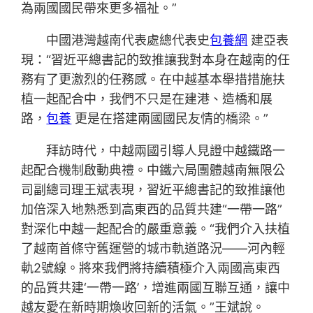
為兩國國民帶來更多福祉。”
中國港灣越南代表處總代表史
包養網
建亞表
現：“習近平總書記的致推讓我對本身在越南的任
務有了更激烈的任務感。在中越基本舉措措施扶
植一起配合中，我們不只是在建港、造橋和展
路，
包養
更是在搭建兩國國民友情的橋梁。”
拜訪時代，中越兩國引導人見證中越鐵路一
起配合機制啟動典禮。中鐵六局團體越南無限公
司副總司理王斌表現，習近平總書記的致推讓他
加倍深入地熟悉到高東西的品質共建“一帶一路”
對深化中越一起配合的嚴重意義。“我們介入扶植
了越南首條守舊運營的城市軌道路況——河內輕
軌2號線。將來我們將持續積極介入兩國高東西
的品質共建‘一帶一路’，增進兩國互聯互通，讓中
越友愛在新時期煥收回新的活氣。”王斌說。