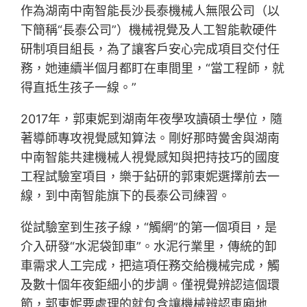
作為湖南中南智能長沙長泰機械人無限公司（以
下簡稱“長泰公司”）機械視覺及人工智能軟硬件
研制項目組長，為了讓客戶安心完成項目交付任
務，她連續半個月都盯在車間里，“當工程師，就
得直抵生孩子一線。”
2017年，郭東妮到湖南年夜學攻讀碩士學位，隨
著導師專攻視覺感知算法。剛好那時黌舍與湖南
中南智能共建機械人視覺感知與把持技巧的國度
工程試驗室項目，樂于鉆研的郭東妮選擇前去一
線，到中南智能旗下的長泰公司練習。
從試驗室到生孩子線，“觸網”的第一個項目，是
介入研發“水泥袋卸車”。水泥行業里，傳統的卸
車需求人工完成，把這項任務交給機械完成，觸
及數十個年夜鉅細小的步調。僅視覺辨認這個環
節，郭東妮要處理的就包含讓機械辨認車廂地