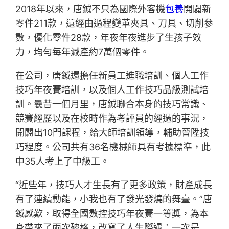
2018年以來，唐鋮不只為國際外客機
包養
開闢新
零件211款，還經由過程變革夾具、刀具、切削參
數，優化零件28款，年夜年夜進步了生孩子效
力，均勻每年減產約7萬個零件。
在公司，唐鋮還擔任新員工進職培訓、個人工作
技巧年夜賽培訓，以及個人工作技巧品級測試培
訓。曩昔一個月里，唐鋮聯合本身的技巧常識、
競賽經歷以及在校時作為考評員的經過的事況，
開闢出10門課程，給大師培訓領導，輔助晉陞技
巧程度。公司共有36名機械師具有考據標準，此
中35人考上了中級工。
“近些年，技巧人才生長有了更多政策，財產成長
有了連續動能，小我也有了發光發燒的舞臺。”唐
鋮感歎，取得全國數控技巧年夜賽一等獎，為本
身帶來了兩次破格，改寫了人生際遇：一次是