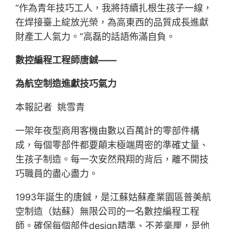
“作為青年技巧工人，我將持續扎根生孩子一線，
在焊接臺上綻放光榮，為高東西的品質成長進獻
財產工人氣力。”高磊的話語佈滿自負。
數控編程工程師唐鋮——
為航空制造進獻技巧氣力
本報記者 姚雪青
一架年夜型商用客機由數以百萬計的零部件構
成，每個零部件都要顛末極端周密的準確丈量、
生孩子制造。每一次安然飛翔的背后，離不開技
巧職員的盡心盡力。
1993年誕生的唐鋮，是江蘇姑蘇產業園區普美航
空制造（姑蘇）無限公司的一名數控編程工程
師。確保每個部件design精準、不差毫厘，是他