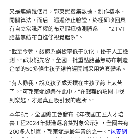
又是連續幾個月，郭東妮搜集數據、制作樣本、
開闢算法，而后一遍遍停止驗證，終極研收回具
有自立常識產權的布疋瑕疵檢測體系——“ZTVT
胎基無紡布自進修視覺體系”。
“截至今朝，該體系誤檢率低于0.1%，優于人工檢
測。”郭東妮先容，全國一批重點胎基無紡布制造
企業的50多條生孩子線曾經開端采用這套體系。
“有人勸我，說女孩子成天撲在生孩子線上太苦
了。”可郭東妮卻樂在此中，“在艱難的攻關中找
到樂趣，才是真正吸引我的處所。”
本年6月，全國總工會發布《年夜國工匠人才培
養工程2024年擬進選培養對象公示》，全國共有
200多人進圍，郭東妮是最年青的之一。“
包養網