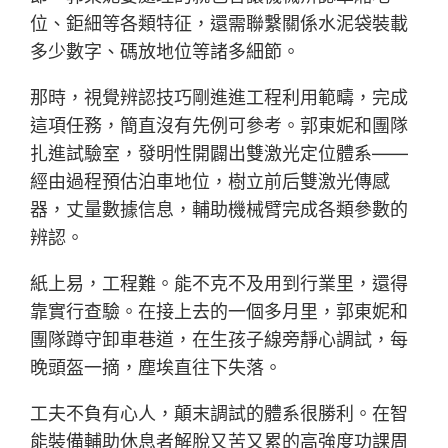
位、鉅細等各類特征，還需聯繫關係水泥袋裝載
多少數字、碼放地位等諸多細節。
那時，視覺辨認技巧剛進進工程利用範疇，完成
這項任務，簡直沒有先例可參考。郭東妮和團隊
扎進試驗室，發明性開闢出雙激光定位體系——
經由過程預估泊車地位，樹立前后雙激光傳感
器，丈量數據信息，輔助機械臂完成各類參數的
辨認。
紙上易，工程難。能不克不及用到行業里，還得
靠實行查驗。在接上去的一個多月里，郭東妮和
團隊蹲守卸車巷道，在生孩子線旁靜心調試，每
晚頭盔一摘，塵埃直往下失落。
工夫不負有心人，顛末調試的體系很勝利。在智
能裝備輔助休息者解脫又苦又累的高強度功課周