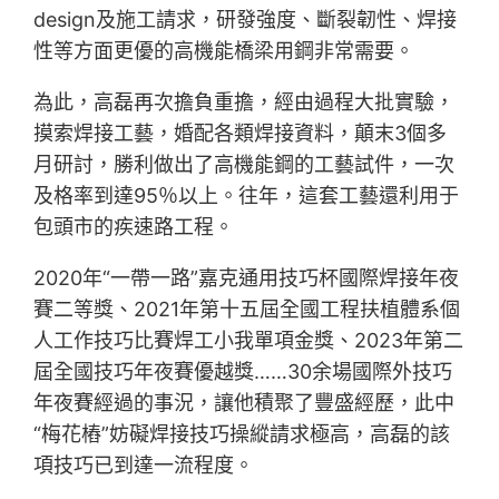
design及施工請求，研發強度、斷裂韌性、焊接
性等方面更優的高機能橋梁用鋼非常需要。
為此，高磊再次擔負重擔，經由過程大批實驗，
摸索焊接工藝，婚配各類焊接資料，顛末3個多
月研討，勝利做出了高機能鋼的工藝試件，一次
及格率到達95％以上。往年，這套工藝還利用于
包頭市的疾速路工程。
2020年“一帶一路”嘉克通用技巧杯國際焊接年夜
賽二等獎、2021年第十五屆全國工程扶植體系個
人工作技巧比賽焊工小我單項金獎、2023年第二
屆全國技巧年夜賽優越獎……30余場國際外技巧
年夜賽經過的事況，讓他積聚了豐盛經歷，此中
“梅花樁”妨礙焊接技巧操縱請求極高，高磊的該
項技巧已到達一流程度。