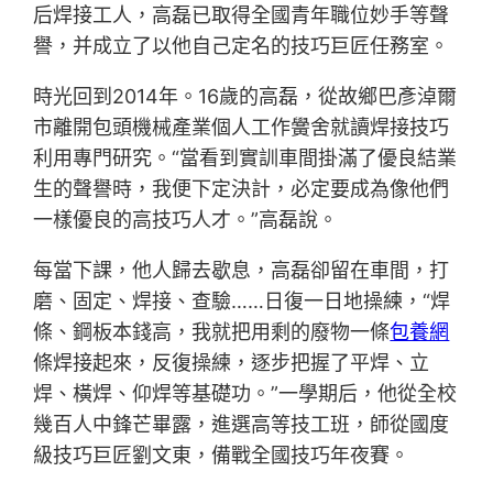
后焊接工人，高磊已取得全國青年職位妙手等聲
譽，并成立了以他自己定名的技巧巨匠任務室。
時光回到2014年。16歲的高磊，從故鄉巴彥淖爾
市離開包頭機械產業個人工作黌舍就讀焊接技巧
利用專門研究。“當看到實訓車間掛滿了優良結業
生的聲譽時，我便下定決計，必定要成為像他們
一樣優良的高技巧人才。”高磊說。
每當下課，他人歸去歇息，高磊卻留在車間，打
磨、固定、焊接、查驗……日復一日地操練，“焊
條、鋼板本錢高，我就把用剩的廢物一條
包養網
條焊接起來，反復操練，逐步把握了平焊、立
焊、橫焊、仰焊等基礎功。”一學期后，他從全校
幾百人中鋒芒畢露，進選高等技工班，師從國度
級技巧巨匠劉文東，備戰全國技巧年夜賽。