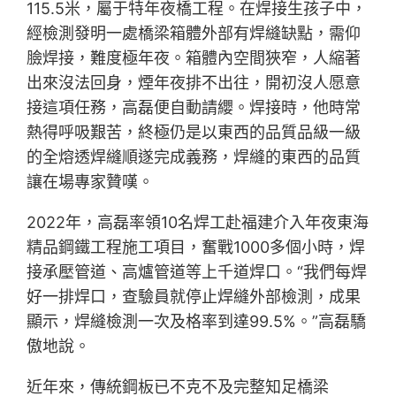
115.5米，屬于特年夜橋工程。在焊接生孩子中，
經檢測發明一處橋梁箱體外部有焊縫缺點，需仰
臉焊接，難度極年夜。箱體內空間狹窄，人縮著
出來沒法回身，煙年夜排不出往，開初沒人愿意
接這項任務，高磊便自動請纓。焊接時，他時常
熱得呼吸艱苦，終極仍是以東西的品質品級一級
的全熔透焊縫順遂完成義務，焊縫的東西的品質
讓在場專家贊嘆。
2022年，高磊率領10名焊工赴福建介入年夜東海
精品鋼鐵工程施工項目，奮戰1000多個小時，焊
接承壓管道、高爐管道等上千道焊口。“我們每焊
好一排焊口，查驗員就停止焊縫外部檢測，成果
顯示，焊縫檢測一次及格率到達99.5%。”高磊驕
傲地說。
近年來，傳統鋼板已不克不及完整知足橋梁