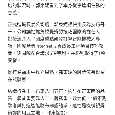
遭的狀況時，郭東妮看到了本身從事這項任務的
意義。
正式進職長泰公司后，郭東妮很快生長為技巧骨
干，公司讓她擔負視覺辨認技巧團隊的擔任人。
她接連介入了國度重點研發打算智能機械人專
項、國度產業internet立異成長工程項目技巧攻
關，與團隊配合請求5項專利，并勝利取得了1項
受權。
從行業需求中找立異點，郭東妮的腳步沒有逗留
在試驗室。
紡織行業里，布疋八門五花。檢討布疋東西的品
質，曩昔重要靠人工，義務重、效力低。“何不測
驗考試打造智能驗布辨認體系？這恰是機械視覺
辨認的用武之地。”郭東妮說。