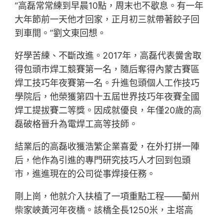
“高磊常常練到早晨10點，周末也不歇息。有一年
大年節前一天他才回家，正月初三就帶著餃子回
到車間。”劉文東回想。
好學苦練、不斷改進。2017年，高磊代表黌舍取
得包頭市焊工競賽第一名，隨后奪得內蒙古賽區
焊工技巧年夜賽第一名。升進包頭個人工作技巧
學院后，他榮獲第四十五屆世界技巧年夜賽全國
焊工提拔賽二等獎。因成就優良，年僅20歲的高
磊破格晉升為電焊工高等技師。
結業后的高磊收獲浩繁企業喜愛，在外打拼一陣
后，他作為引進的專門研究技巧人才回到包頭
市，進進現在的公司從事焊接任務。
剛上崗，他就介入扶植了一項重點工程——蘭州
柴家峽黃河年夜橋。該橋全長1250米，主塔高