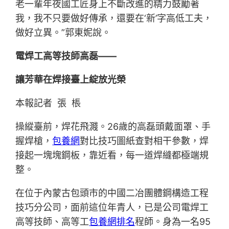
老一輩年夜國工匠身上不斷改進的精力鼓勵著
我，我不只要做好傳承，還要在‘新’字高低工夫，
做好立異。”郭東妮說。
電焊工高等技師高磊——
讓芳華在焊接臺上綻放光榮
本報記者 張 棖
操縱臺前，焊花飛濺。26歲的高磊頭戴面罩、手
握焊槍，
包養網
對比技巧圖紙查對相干參數，焊
接起一塊塊鋼板，靠近看，每一道焊縫都極端規
整。
在位于內蒙古包頭市的中國二冶團體鋼構造工程
技巧分公司，面前這位年青人，已是公司電焊工
高等技師、高等工
包養網排名
程師。身為一名95