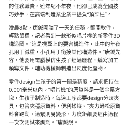
的任務職責。雖年紀不年夜，他卻已成為全國技
巧妙手，在高端制造業企業中擔負“頂梁柱”。
凌晨8點，唐鋮開端了一天的任務。翻開軟件，
輕點鼠標，記者看到一款形似唱片機的新零件3D
構造圖。“這是機翼上的要害構造件，此中的年夜
孔用于減重，小孔用于銜接其他構造件。”唐鋮先
容，他要用電腦模仿生孩子經過歷程，編寫加工
領導文件，輔助機械師制造出尺度化產物。
零件design生孩子的第一關是精度，請求把持在
0.001毫米以內。“唱片機”的原資料是一個金屬方
塊，生孩子制造時，每道工序都要design分歧夾
具，包管夾穩原資料，便利操縱。“夾力過松原資
料會跑動，過緊則易變形，力度鉅細要經由過程
一次次測試來調劑。”唐鋮說。