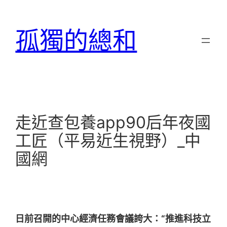
跳
至
孤獨的總和
主
要
內
容
走近查包養app90后年夜國
工匠（平易近生視野）_中
國網
日前召開的中心經濟任務會議誇大：“推進科技立