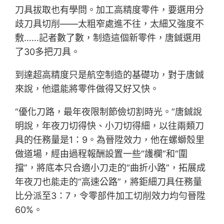
刀具拔取也有學問。加工高精度零件，要選用分
歧刀具切削——太粗窄處進不往，太細又強度不
敷……記者數了數，制造這個新零件，唐鋮選用
了30多把刀具。
到達超高精度只是航空制造的基礎功，對于唐鋮
來說，他還能將零件做得又好又快。
“優化刀路，最年夜限制節儉切割時光。”唐鋮說
明說，年夜刀切得快、小刀切得細，以往兩類刀
具的任務量是1：9。為晉陞效力，他在螺螄殼里
做道場，經由過程報酬設置一些“護欄”和“圍
擋”，將底本只合適小刀走的“曲折小路”，拓展成
年夜刀也能走的“高速公路”，將鉅細刀具任務量
比分派至3：7，令零部件加工切削效力均勻晉陞
60%。