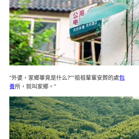
“外婆，家鄉畢竟是什么?”“祖祖輩輩安葬的處
包
養
所，就叫家鄉。”