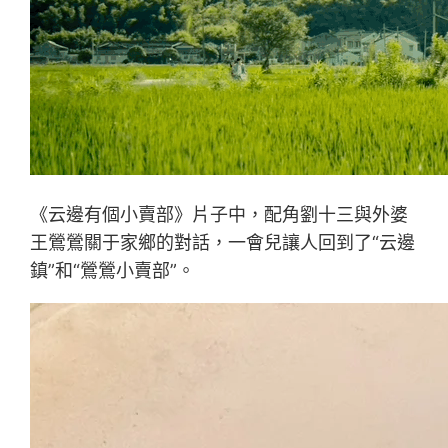
《云邊有個小賣部》片子中，配角劉十三與外婆
王鶯鶯關于家鄉的對話，一會兒讓人回到了“云邊
鎮”和“鶯鶯小賣部”。