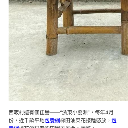
西畈村還有個佳譽——“浙東小婺源”，每年4月
份，近千畝平地
包養網
梯田油菜花接踵怒放，
包