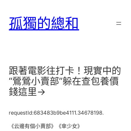
跳
至
孤獨的總和
主
要
內
容
跟著電影往打卡！現實中的
“鶯鶯小賣部”躲在查包養價
錢這里→
requestId:683483b9be4111.34678198.
《云邊有個小賣部》《傘少女》