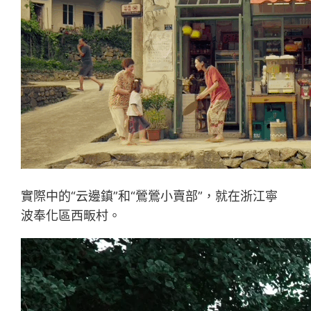
實際中的“云邊鎮”和“鶯鶯小賣部”，就在浙江寧
波奉化區西畈村。