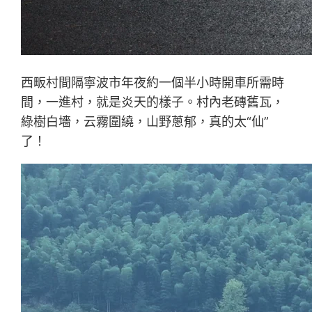
西畈村間隔寧波市年夜約一個半小時開車所需時
間，一進村，就是炎天的樣子。村內老磚舊瓦，
綠樹白墻，云霧圍繞，山野蔥郁，真的太“仙”
了！