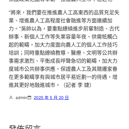
“將來，我們要在推進農人工高東西的品質充足失
業、增進農人工高程度社會融進等方面連續加
力。”吳帥以為，要重點繚繞進步前輩制造、古代
辦事、新個人工作等失業容量年夜、供需牴觸凸
起的範疇，加大力度面向農人工的個人工作技巧
培訓；同時重點繚繞教導、醫療、文明等公共辦
事需求激烈、平衡成長呼聲急切的範疇，加大力
度城市公共辦事供應，保證農人工及其隨遷家眷
在更多範疇享有與城市居平易近劃一的待遇，增
進其更好地融進城市。（記者 李 婕）
admin
2025 年 5 月 20 日
發佈留言