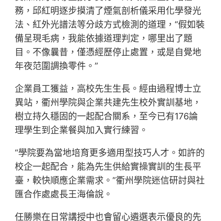
務，邱紅明逐步摸清了煙氣剖析儀采用化學發光
法、紅外光譜法等分歧方式檢測的道理，“假如裝
備呈現毛病，我能依據道理判定，哪里出了題
目。不像曩昔，僅憑經歷停止處置，或是自覺地
年夜范圍調換零件。”
企業員工獲益，高校先生生長。經由過程博士立
異站，衢州學院與企業共建先生校外實訓基地，
樹立持久穩固的一起配合關系，至今已有176論
理學生到企業餐與加入實行練習。
“學院要為當地培育更多適用型技巧人才。如許的
校企一起配合，能為先生供給實操實訓的生長平
臺，較快順應企業需求。”衢州學院迷信研討與社
匯合作處處長王海倫說。
任勝樂在日常講授中也會留心遴選表示優良的先