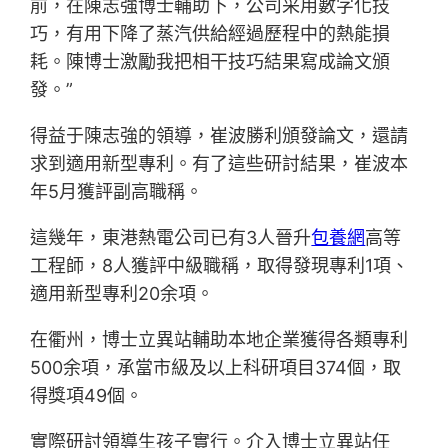
前，在陳志強博士輔助下，公司采用數字化技
巧，有用下降了蒸汽供給經過歷程中的熱能損
耗。陳博士激勵我把相干技巧結果寫成論文頒
發。”
得益于陳志強的領導，崔波勝利頒發論文，還請
求到適用新型專利。有了這些研討結果，崔波本
年5月獲評副高職稱。
這幾年，東港熱電公司已有3人晉升
包養網
高等
工程師，8人獲評中級職稱，取得發現專利1項、
適用新型專利20余項。
在衢州，博士立異站輔助本地企業獲得各類專利
500余項，承當市級及以上科研項目374個，取
得獎項49個。
實際研討領導生孩子實行。介入博士立異站任