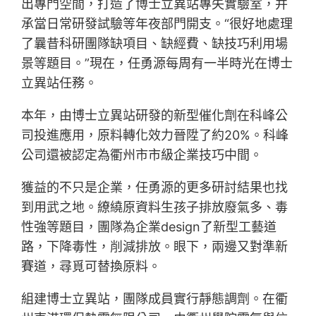
出專門空間，打造了博士立異站專失實驗室，并
承當日常研發試驗等年夜部門開支。“很好地處理
了曩昔科研團隊缺項目、缺經費、缺技巧利用場
景等題目。”現在，任勇源每周有一半時光在博士
立異站任務。
本年，由博士立異站研發的新型催化劑在科峰公
司投進應用，原料轉化效力晉陞了約20%。科峰
公司還被認定為衢州市市級企業技巧中間。
獲益的不只是企業，任勇源的更多研討結果也找
到用武之地。繚繞原資料生孩子排放廢氣多、毒
性強等題目，團隊為企業design了新型工藝道
路，下降毒性，削減排放。眼下，兩邊又對準新
賽道，尋覓可替換原料。
組建博士立異站，團隊成員實行靜態調劑。在衢