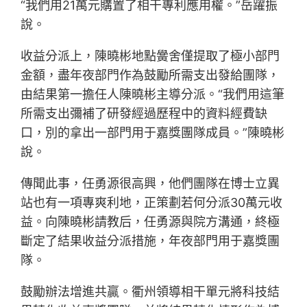
“我們用21萬元購置了相干專利應用權。”岳躍振
說。
收益分派上，陳曉彬地點黌舍僅提取了極小部門
金額，盡年夜部門作為鼓勵所需支出發給團隊，
由結果第一擔任人陳曉彬主導分派。“我們用這筆
所需支出彌補了研發經過歷程中的資料經費缺
口，別的拿出一部門用于嘉獎團隊成員。”陳曉彬
說。
傳聞此事，任勇源很高興，他們團隊在博士立異
站也有一項專爽利地，正策劃若何分派30萬元收
益。向陳曉彬請教后，任勇源與院方溝通，終極
斷定了結果收益分派措施，年夜部門用于嘉獎團
隊。
鼓勵辦法增進共贏。衢州領導相干單元將科技結