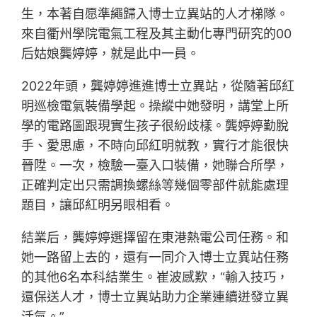
生，本著自愿準繩歸入博士立異站的人才梯隊。
來自衢州學院電氣工程及其主動化專門研究的00
后姑娘龔婷婷，就是此中一員。
2022年頭，龔婷婷進進博士立異站，從隨著邱紅
明巡檢電氣裝備學起。操縱中她發明，講堂上所
學的電路圖跟現實生孩子很紛歧樣。龔婷婷勤脫
手、愛思慮，不時向邱紅明就教，實行才能很快
晉陞。一次，檢驗一臺入口裝備，她聯合所學，
正確判定出只需調換螺絲等幾個零部件就能處理
題目，讓邱紅明另眼相看。
結業后，龔婷婷選擇留在東港熱電公司任務。和
她一路留上去的，還有一同介入博士立異站任務
的其他6名本科結業生。崔波感歎，“輸入技巧，
還保送人才，博士立異站助力企業連續迸發立異
活氣。”