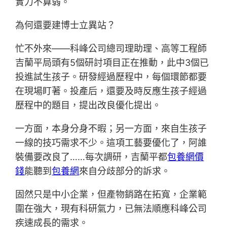
實力不算弱。
為何還要建博士立異站？
忙不外來——科峰公司總司理助理、高等工程師
吉蘭平局頭有5個研討項目正在推動，此中3個已
投進試生孩子。研發經過歷程中，每個環節都要
在現場盯著。投產后，還要及時反應生孩子經過
歷程中的題目，提出改良優化提出。
一方面，本身分身不暇；另一方面，來自生孩子
一線的技巧需求不少。這項工藝要優化了，阿誰
裝備要改良了……每次調研，吉蘭平都
包養網價
錢
能聽到
包養網
來自分歧部分的訴求。
固然只是中小企業，但產物銷路在拓寬，企業範
圍在強大，現有科研氣力，已無法順應科峰公司
疾速成長的需求。