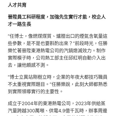
人才共育
晉陞員工科研程度，加強先生實行才能，校企人
才一路生長
“任博士，像燃煤煤質、爐膛出口的煙氣含氧量這
些參數，是不是也要斟酌出來？”前段時光，任勝
樂忙著晉陞東港熱電公司的汽鍋熄滅效力。制作
實際模子時，公司熱工部主任邱紅明自動介入出
去，讓他頗感不測。
“博士立異站剛樹立時，企業的年夜大都技巧職員
不太重視實際題目。”任勝樂說，此刻大師都熟悉
到實際領導實行的主要性。
成立于2004年的東港熱電公司，2023年供給蒸
汽量跨越300萬噸、供電4.9億千瓦時，辦事周邊