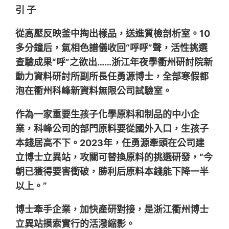
引 子
從高壓反映釜中掏出樣品，送進質檢剖析室。10
多分鐘后，氣相色譜儀收回“呼呼”聲，活性挑選
查驗成果“呼”之欲出……浙江年夜學衢州研討院新
動力資料研討所副所長任勇源博士，全部寒假都
泡在衢州科峰新資料無限公司試驗室。
作為一家重要生孩子化學原料和制品的中小企
業，科峰公司的部門原料要從國外入口，生孩子
本錢居高不下。2023年，任勇源牽頭在公司建
立博士立異站，攻關可替換原料的挑選研發，“今
朝已獲得要害衝破，勝利后原料本錢能下降一半
以上。”
博士牽手企業，加快產研對接，是浙江衢州博士
立異站摸索實行的活潑縮影。