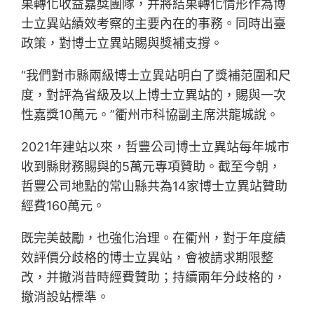
果轉化收益嘉獎團隊，并將結果轉化情形作為博
士立異站績效考察的主要內在的事務。同時出臺
政策，對博士立異站賜與獎補支撐。
“我們對市縣兩級博士立異站明白了獎補范圍和尺
度，對評為省級及以上博士立異站的，賜與一次
性嘉獎10萬元。”衢州市科協副主席洪龍城說。
2021年建站以來，哲豐公司博士立異站每年城市
收到縣財務賜與的5萬元專項贊助。截至今朝，
哲豐公司地點的常山縣共為14家博士立異站贊助
經費160萬元。
既完美鼓勵，也強化治理。在衢州，對于年度績
效評價分歧格的博士立異站，會被請求期限整
改，并撤消昔時經費贊助；持續兩年分歧格的，
撤消設站標準。