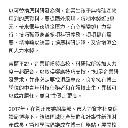
以可替換原料研發為例，企業生孩子無機硅產物
用到的原資料，要從國外采購，每噸本錢近3萬
元，帶來很年夜資金壓力。有心轉變卻有力實
行：技巧職員身兼多項科研義務，項項都有需
要，精神難以統籌；擴展科研步隊，又會增添公
司人力本錢。
吉蘭平說，企業期盼與高校、科研院所等加大力
度一起配合，以取得響應技巧支撐，“知足企業研
發需求，并非必定要找頂級專家，良多擁有博士
學位的中青年科技任務者和在讀博士生，異樣可
以或許勝任，並且‘性價比’更高。”
2017年，在衢州市委組織部、市人力資本社會保
證局領導下，繚繞區域財產集群和計謀性新興財
產成長，衢州學院倡議成立博士任務站，展開校