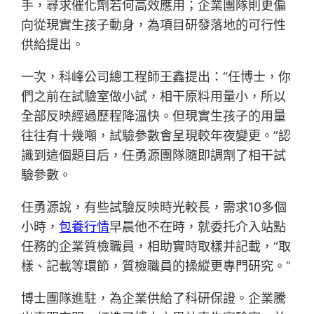
手，尋求催化劑若何高效應用；企業團隊則更偏
向從現實生孩子動身，為項目研發落地的可行性
供給提出。
一次，科峰公司總工程師王鑫提出：“任博士，你
們之前在試驗室做小試，相干原料用量小，所以
全部反映經過歷程降溫快。但現實生孩子的用量
往往有十幾噸，試驗參數會呈現較年夜變更。”認
識到這個題目后，任勇源團隊隨即調劑了相干試
驗參數。
任勇源說，有些試驗反映時光較長，需求10多個
小時，
包養行情
早晨他不在時，就委托介入站點
任務的企業質檢職員，相助實時取樣并記載，“取
樣、記載等環節，質檢職員的操縱更專門研究。”
博士團隊進駐，為企業供給了科研保證。企業騰