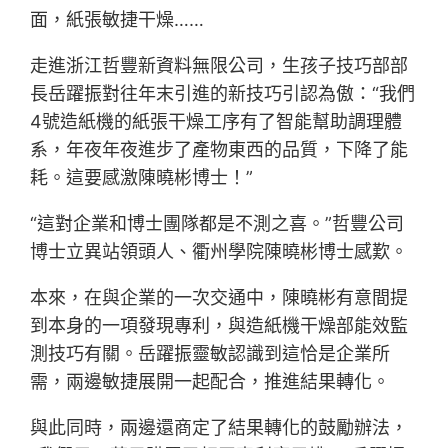
面，紙張敏捷干燥……
走進浙江哲豐新資料無限公司，生孩子技巧部部
長岳躍振對往年末引進的新技巧引認為傲：“我們
4號造紙機的紙張干燥工序有了智能幫助調理體
系，年夜年夜進步了產物東西的品質，下降了能
耗。這要感激陳曉彬博士！”
“這對企業和博士團隊都是不測之喜。”哲豐公司
博士立異站領頭人、衢州學院陳曉彬博士感歎。
本來，在與企業的一次交通中，陳曉彬有意間提
到本身的一項發現專利，與造紙機干燥部能效監
測技巧有關。岳躍振靈敏認識到這恰是企業所
需，兩邊敏捷展開一起配合，推進結果轉化。
與此同時，兩邊還商定了結果轉化的鼓勵辦法，