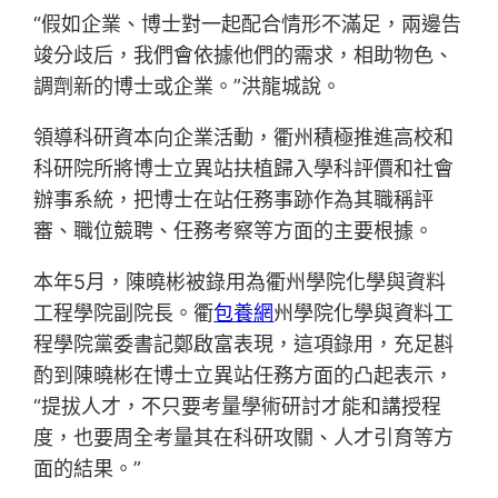
“假如企業、博士對一起配合情形不滿足，兩邊告
竣分歧后，我們會依據他們的需求，相助物色、
調劑新的博士或企業。”洪龍城說。
領導科研資本向企業活動，衢州積極推進高校和
科研院所將博士立異站扶植歸入學科評價和社會
辦事系統，把博士在站任務事跡作為其職稱評
審、職位競聘、任務考察等方面的主要根據。
本年5月，陳曉彬被錄用為衢州學院化學與資料
工程學院副院長。衢
包養網
州學院化學與資料工
程學院黨委書記鄭啟富表現，這項錄用，充足斟
酌到陳曉彬在博士立異站任務方面的凸起表示，
“提拔人才，不只要考量學術研討才能和講授程
度，也要周全考量其在科研攻關、人才引育等方
面的結果。”