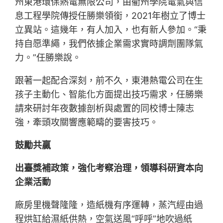
州東港環保熱電無限公司，由衢州學院電氣與信
息工程學院傳授任勝樂領銜，2021年樹立了博士
立異站。這幾年，有人加入，也有新人參加。“秉
持自愿準繩，我們依據企業需求實時調劑團隊氣
力。”任勝樂說。
跟著一起配合深刻，前不久，東港熱電公司在生
孩子主動化、智能化方面提出技巧需求，任勝樂
請來研討年夜數據剖析與處置的同校博士陳志
強，牽頭攻關響應範疇的要害技巧。
鼓勵共贏
出臺獎補政策，強化考察治理，領導科研資本向
企業活動
廠房里機聲隆隆，造紙機有序運轉，蒸汽經由過
程烘缸給濕紙供熱，空氣送風“呼呼”地吹過紙