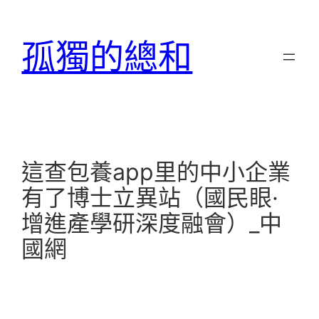
跳
至
孤獨的總和
主
要
內
容
這查包養app里的中小企業
有了博士立異站（國民眼·
增進產學研深度融會）_中
國網