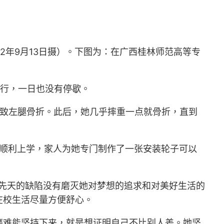
2年9月13日摄）。下图为：在广西桂林师范高等专
前行，一日也没有停歇。
导致左腿骨折。此后，她几乎摔重一点就骨折，直到
倩顺利上学，家人为她专门制作了一张安装轮子可以
，先天的缺陷没有磨灭她对梦想的追求和对美好生活的
在校生活尽量方便舒心。
磨难能坚持下来，就是想证明自己不比别人差。她坚