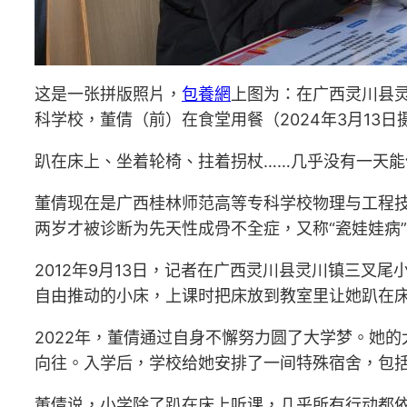
这是一张拼版照片，
包養網
上图为：在广西灵川县灵
科学校，董倩（前）在食堂用餐（2024年3月13日
趴在床上、坐着轮椅、拄着拐杖……几乎没有一天
董倩现在是广西桂林师范高等专科学校物理与工程
两岁才被诊断为先天性成骨不全症，又称“瓷娃娃病
2012年9月13日，记者在广西灵川县灵川镇三
自由推动的小床，上课时把床放到教室里让她趴在
2022年，董倩通过自身不懈努力圆了大学梦。她
向往。入学后，学校给她安排了一间特殊宿舍，包
董倩说，小学除了趴在床上听课，几乎所有行动都