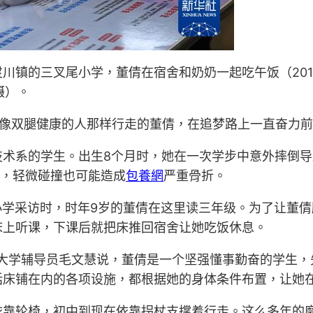
川镇的三叉尾小学，董倩在宿舍和奶奶一起吃午饭（201
摄）。
能像双腿健康的人那样行走的董倩，在追梦路上一直奋力
技术系的学生。出生8个月时，她在一次学步中意外摔倒
”，轻微碰撞也可能造成
包養網
严重骨折。
叉尾小学采访时，时年9岁的董倩在这里读三年级。为了让董
床上听课，下课后就把床推回宿舍让她吃饭休息。
的大学辅导员毛文慧说，董倩是一个坚强懂事勤奋的学生
括床铺在内的各项设施，都根据她的身体条件布置，让她
依靠轮椅，初中到现在依靠拐杖支撑着行走。这么多年的