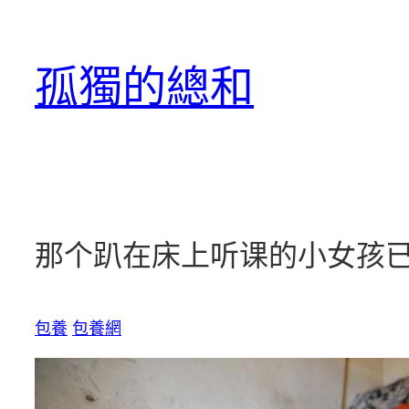
跳
至
孤獨的總和
主
要
內
容
那个趴在床上听课的小女孩已
包養
包養網