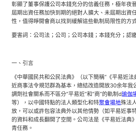
彰顯了董事保護公司本錢充分的信義任務，極年夜
屆期出資任務加快到期的絕對人擴大、未屆期出資
性，值得睜開會商以找到緩解這些軌制局限性的方
要害詞：公司法；公司；公司本錢；本錢充分；認
一、引言
《中華國民共和公民法典》（以下簡稱“《平易近法
近商事法令規范群為基本，總結改造開放30余年我
調劑社會關系而不區分“平易近”和“商”的軌制d
瑜伽
等），以中國特點的法人類型化和特
聚會場地
殊法
放，可以或許包容法典外以其他情勢（如平易近事
的資料和成長翻開了空間。公司法是《平易近法典
青任務。