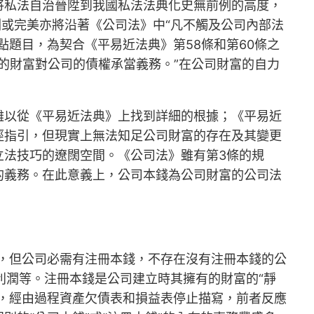
將私法自治晉陞到我國私法法典化史無前例的高度，
劑或完美亦將沿著《公司法》中“凡不觸及公司內部法
題目，為契合《平易近法典》第58條和第60條之
的財富對公司的債權承當義務。”在公司財富的自力
。
難以從《平易近法典》上找到詳細的根據；《平易近
徑指引，但現實上無法知足公司財富的存在及其變更
立法技巧的遼闊空間。《公司法》雖有第3條的規
的義務。在此意義上，公司本錢為公司財富的公司法
，但公司必需有注冊本錢，不存在沒有注冊本錢的公
利潤等。注冊本錢是公司建立時其擁有的財富的“靜
，經由過程資產欠債表和損益表停止描寫，前者反應