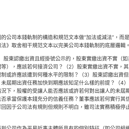
的公司本錢軌制的構造和規范文本做“加法或減法”，而
司法》取舍相干規范文本以完美公司本錢軌制的底層邏輯
1）股東認繳出資且經掛號公示的，股東實繳出資不實（如
潤等），應該若何接濟公司？（2）股東實繳出資不實，
限制或許應該遭到何種水平的限制？（3）股東認繳出資
？未屆期出資任務加快到期應該知足什么樣的前提？（4
情況下，股權的受讓人能否應該或許若何對出讓人的未屆
能否承當保護本錢充分的信義任務？董事應該若何實行其
可回因于公司法有規則但規則不明白，雖司法實務積極停
料到公司作為平易近事主體所具有的個別特征（如公司組