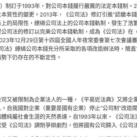
）制訂于1993年，對公司本錢履行嚴厲的法定本錢制。
本質性的變更。2013年，《公司法》修訂引進“認繳本
悉上的局限性，繚繞公司法上的公司本錢軌制，發生了浩
程公司法的修訂以完美公司本錢軌制，成為《公司法》在
023年12月29日第十四屆全國人年夜常委會第七次會
《公司法》繚繞公司本錢充分所采取的各項改造辦法時，簡
情勢下仍存在的不斷定性。
司又被限制為企業法人的一種，《平易近法典》又將企業
。自我國對企業（重要是國有企業）停止“公司制”改造
體純屬社會生涯的天然表達。自1993年以來，《公司
當受《公司法》調劑爭辯劇烈，但將國有公司歸入《公司