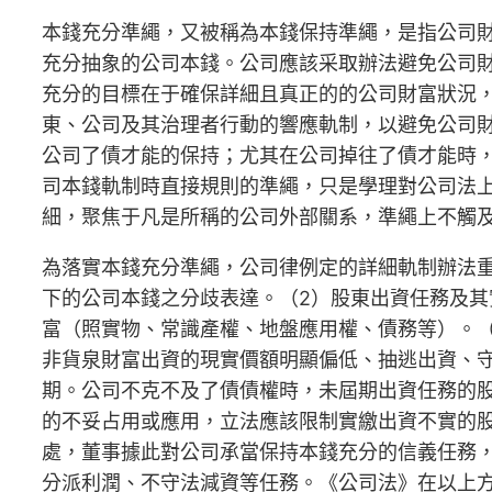
本錢充分準繩，又被稱為本錢保持準繩，是指公司
充分抽象的公司本錢。公司應該采取辦法避免公司財
充分的目標在于確保詳細且真正的的公司財富狀況
東、公司及其治理者行動的響應軌制，以避免公司
公司了債才能的保持；尤其在公司掉往了債才能時
司本錢軌制時直接規則的準繩，只是學理對公司法上
細，聚焦于凡是所稱的公司外部關系，準繩上不觸
為落實本錢充分準繩，公司律例定的詳細軌制辦法
下的公司本錢之分歧表達。（2）股東出資任務及
富（照實物、常識產權、地盤應用權、債務等）。
非貨泉財富出資的現實價額明顯偏低、抽逃出資、
期。公司不克不及了債債權時，未屆期出資任務的
的不妥占用或應用，立法應該限制實繳出資不實的
處，董事據此對公司承當保持本錢充分的信義任務
分派利潤、不守法減資等任務。《公司法》在以上