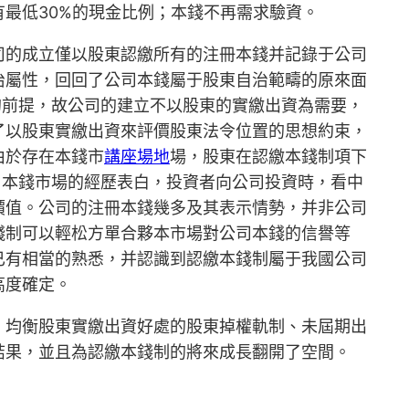
最低30%的現金比例；本錢不再需求驗資。
司的成立僅以股東認繳所有的注冊本錢并記錄于公司
治屬性，回回了公司本錢屬于股東自治範疇的原來面
的前提，故公司的建立不以股東的實繳出資為需要，
了以股東實繳出資來評價股東法令位置的思想約束，
由於存在本錢市
講座場地
場，股東在認繳本錢制項下
，本錢市場的經歷表白，投資者向公司投資時，看中
價值。公司的注冊本錢幾多及其表示情勢，并非公司
錢制可以輕松方單合夥本市場對公司本錢的信譽等
已有相當的熟悉，并認識到認繳本錢制屬于我國公司
高度確定。
、均衡股東實繳出資好處的股東掉權軌制、未屆期出
結果，並且為認繳本錢制的將來成長翻開了空間。