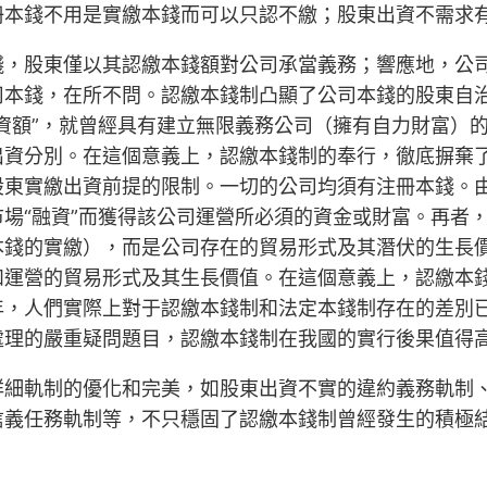
本錢不用是實繳本錢而可以只認不繳；股東出資不需求有
錢，股東僅以其認繳本錢額對公司承當義務；響應地，公
司本錢，在所不問。認繳本錢制凸顯了公司本錢的股東自
資額”，就曾經具有建立無限義務公司（擁有自力財富）
出資分別。在這個意義上，認繳本錢制的奉行，徹底摒棄
股東實繳出資前提的限制。一切的公司均須有注冊本錢。
場“融資”而獲得該公司運營所必須的資金或財富。再者
本錢的實繳），而是公司存在的貿易形式及其潛伏的生長
和運營的貿易形式及其生長價值。在這個意義上，認繳本
年，人們實際上對于認繳本錢制和法定本錢制存在的差別
處理的嚴重疑問題目，認繳本錢制在我國的實行後果值得
詳細軌制的優化和完美，如股東出資不實的違約義務軌制
信義任務軌制等，不只穩固了認繳本錢制曾經發生的積極