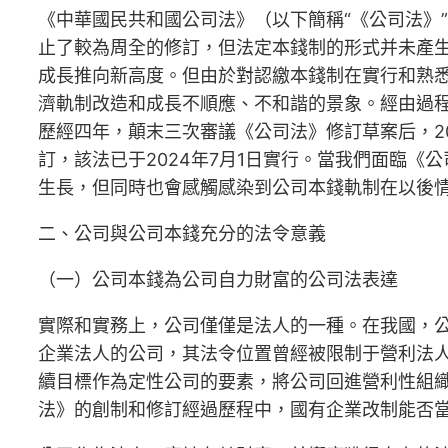
《中華國民共和國公司法》（以下簡稱“《公司法》”
止了較為周全的修訂，但法定本錢制的形式并未產生
成長推向新高度。但由於對認繳本錢制在實行和熟
濟軌制改造和成長不順應、不和諧的景象。經由過
歷經四年，顛末三次審議《公司法》修訂草案后，2
訂，該法已于2024年7月1日實行。當我們面臨
生長，但同時也會感觸感染到公司本錢軌制在以後
二、公司與公司本錢充分的法令意義
（一）公司本錢為公司自力財富的公司法表達
實際和實務上，公司僅僅是法人的一種。在我國，公
企業法人的公司，其法令位置曾經被限制于營利法人
續目標作為定性公司的要素，將公司回進營利性組織
法》的創制和修訂經過歷程中，國有企業改制能否