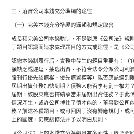
三、落實公司本錢充分準繩的途徑
（一）完美本錢充分準繩的邏輯和規定取舍
成長和完美公司本錢軌制，不是對原《公司法》規則
于題目認識而追求處理題目的方式或途徑，是《公
認繳本錢制履行后，實務中發生的題目重要有：（
額缺乏或遲延、抽逃出資、不符合法令分派公司利
股刊行優先認購權、優先購置權等）能否應該遭到
屆期出資任務加快到期？債務人能否享有劃一權力
屆期，該股東應否持續承當未屆期出資任務？于此
情況產生，或許公司掉往了債才能的，董事對公司
務？前述各種題目，或可回因于沒有響應規則，或
上的國度，仍應該修法并予以明白規則。
《公司法》上的本錢充分準繩具有多面性，既要照