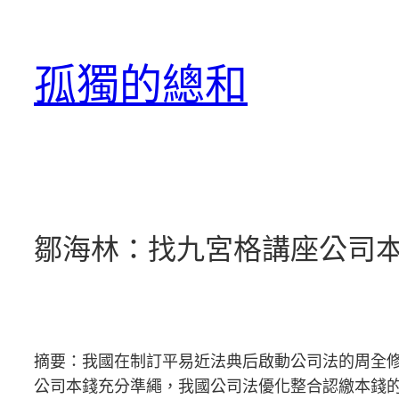
跳
至
孤獨的總和
主
要
內
容
鄒海林：找九宮格講座公司
摘要：我國在制訂平易近法典后啟動公司法的周全
公司本錢充分準繩，我國公司法優化整合認繳本錢