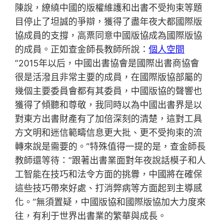
陳說，繚繞中國的版權維護和出書不受拘束等題
目停止了坦誠的爭辯，獲得了盡年夜大都國際版
協成員的支撐，高票同意中國版協成為國際版協
的成員。正如查金師長教師所說：
個人空間
“2015年以后，中國出書協會是國際出書商協會
很是活潑且非常主要的成員，在國際版協部屬的
幾個主要委員會都有其委員，中國版協的聲響也
獲得了傾聽和尊敬，我同時以為中國出書界是以
對東方出書財產有了加倍深刻的清楚，這對工具
方文明和迷信範疇信息更大批、更不受拘束的流
轉來說是需要的。”特殊值得一提的是，查金師長
教師還等待：“跟著出書業面對年夜說話模子和人
工智能在技巧和法令方面的挑釁，中國將在確保
這些技巧帶來好處、打消弊病等方面起到主導感
化。”無須置疑，中國版協和國際版協加大力度來
往，有利于世界出書業的繁華與成長。