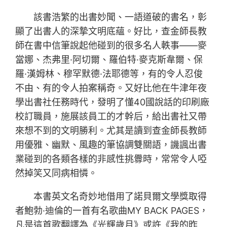
該書浩繁的出書妙聞、一語道破的書名，彰
顯了出書人的深摯文明底蘊。好比，查金師長教
師在書中信筆說起他碰到的很多名人軼事——麥
當娜、杰弗里·阿切爾、羅伯特·麥克斯韋爾、保
羅·漢姆林、穆罕默德·法耶德等，有的令人忍俊
不由、有的令人拍案稱奇。又好比他在牛津年夜
學出書社任務時代，發明了懂40國說話的印刷廠
校訂職員，施展該員工的才幹后，給出書社又帶
來想不到的文明勝利。尤其是讀到查金師長教師
用優雅、幽默、風趣的筆協調雙關語，譏諷出書
業碰到的各類各樣的非感性挑釁時，常常令人啞
然掉笑又同病相憐。
本書英文名奇妙地借用了諾貝爾文學獎取得
者鮑勃·迪倫的一首有名歌曲MY BACK PAGES，
凡是這首歌翻譯為《光輝歲月》或許《我的昨