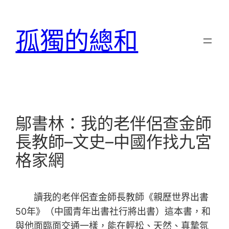
跳
至
孤獨的總和
主
要
內
容
鄔書林：我的老伴侶查金師
長教師–文史–中國作找九宮
格家網
讀我的老伴侶查金師長教師《親歷世界出書
50年》（中國青年出書社行將出書）這本書，和
與他面臨面交通一樣，能在輕松、天然、真摯氛