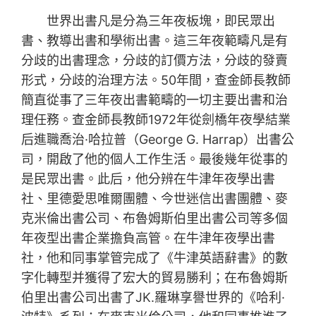
世界出書凡是分為三年夜板塊，即民眾出
書、教導出書和學術出書。這三年夜範疇凡是有
分歧的出書理念，分歧的訂價方法，分歧的發賣
形式，分歧的治理方法。50年間，查金師長教師
簡直從事了三年夜出書範疇的一切主要出書和治
理任務。查金師長教師1972年從劍橋年夜學結業
后進職喬治·哈拉普（George G. Harrap）出書公
司，開啟了他的個人工作生活。最後幾年從事的
是民眾出書。此后，他分辨在牛津年夜學出書
社、里德愛思唯爾團體、今世迷信出書團體、麥
克米倫出書公司、布魯姆斯伯里出書公司等多個
年夜型出書企業擔負高管。在牛津年夜學出書
社，他和同事掌管完成了《牛津英語辭書》的數
字化轉型并獲得了宏大的貿易勝利；在布魯姆斯
伯里出書公司出書了JK.羅琳享譽世界的《哈利·