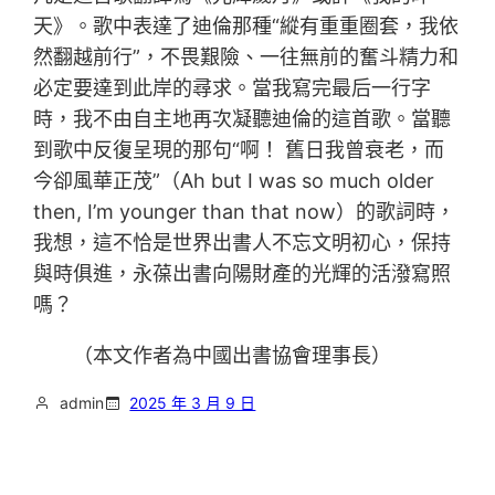
天》。歌中表達了迪倫那種“縱有重重圈套，我依
然翻越前行”，不畏艱險、一往無前的奮斗精力和
必定要達到此岸的尋求。當我寫完最后一行字
時，我不由自主地再次凝聽迪倫的這首歌。當聽
到歌中反復呈現的那句“啊！ 舊日我曾衰老，而
今卻風華正茂”（Ah but I was so much older
then, I’m younger than that now）的歌詞時，
我想，這不恰是世界出書人不忘文明初心，保持
與時俱進，永葆出書向陽財產的光輝的活潑寫照
嗎？
（本文作者為中國出書協會理事長）
admin
2025 年 3 月 9 日