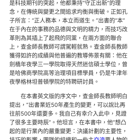
是科技期刊的突起，他都秉持“守正出新”的理
念，在傳統與變更之間追求均衡與衝破。正如孔
子所言：“正人務本，本立而道生。”出書的“本”
在于內在的事務的品德與文明的精力，而技巧改
革則為其插上了起飛的同黨，在兩方面的聯合
上，查金師長教師可謂駕輕就熟。查金師長教師
獲得如許的成績與他普遍的教導佈景有關：他在
劍橋年夜學三一學院取得天然迷信碩士學位，曾
是哈佛商學院高等治理項目標學員，仍是牛津年
夜學格林坦普頓學院的特聘研討員。
在本書英文版的序文中，查金師長教師明白
提出，“出書業近50年產生的變更，可以說比再
往前500年還要多。我自己有幸介入此中，見證
了很多主要時辰”。他坦言，在本書中，他“想凸
起的是行業內的嚴重變更：決議計劃的主要性，
技巧的影響，團隊的組織和一些主
交流
要人物的