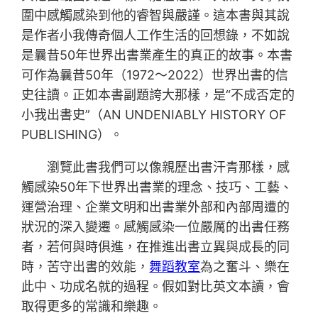
圍中感觸感染到他的睿智與嚴謹。這本書與其說
是作者小我傳奇個人工作生活的回想錄，不如說
是曩昔50年世界出書業產生的真正的故事。本書
可作為曩昔50年（1972～2022）世界出書的信
史往讀。正如本書副題誇大那樣，是“不成否定的
小我出書史”（AN UNDENIABLY HISTORY OF
PUBLISHING）。
瀏覽此書我們可以像親歷出書汗青那樣，感
觸感染50年下世界出書業的理念、技巧、工藝、
運營治理、企業文明和出書業外部和內部周遭的
狀況的深入變遷。感觸感染一位嚴厲的出書任務
者，若何與時俱進，在推進出書立異與成長的同
時，苦守出書的效能，
舞蹈教室
為之奮斗、樂在
此中、功成名就的過程。假如對比英文本讀，會
取得更多的常識和樂趣。