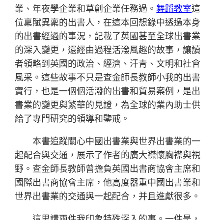
業、年夜學企業和草創企業任務過。
舞蹈教室
這
位稟賦異稟的出書人，在這本回想錄中透過本身
的出書經過的事況，記載了英國甚至全球出書業
的深入變更，還經由過程活潑風趣的故事，讓讀
者領略到英國的政治、經濟、汗青、文明和社會
風采。這些故事不只是查金師長教師小我的出書
實行，也是一個個活潑的出書和貿易案例，是出
書業的變更與繁華的見證，為全球的業內助士供
給了專門研究的領導和鑒戒。
本書追蹤關心中國出書業與世界出書業的一
起配合與交通，展示了作者的廣大襟懷胸襟與視
野。查金師長教師曾擔負英國出書商協會主席和
國際出書商協會主席，他高度器重中國出書業和
世界出書業的交通與一起配合，并且進獻很多。
這里講兩件我印象特殊深入的事。一件是，