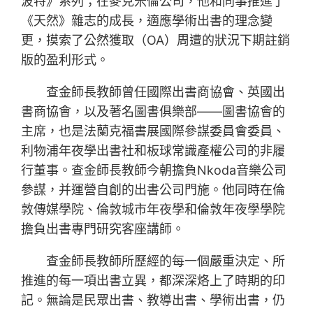
波特》系列；在麥克米倫公司，他和同事推進了
《天然》雜志的成長，適應學術出書的理念變
更，摸索了公然獲取（OA）周遭的狀況下期註銷
版的盈利形式。
查金師長教師曾任國際出書商協會、英國出
書商協會，以及著名圖書俱樂部——圖書協會的
主席，也是法蘭克福書展國際參謀委員會委員、
利物浦年夜學出書社和板球常識產權公司的非履
行董事。查金師長教師今朝擔負Nkoda音樂公司
參謀，并運營自創的出書公司門施。他同時在倫
敦傳媒學院、倫敦城市年夜學和倫敦年夜學學院
擔負出書專門研究客座講師。
查金師長教師所歷經的每一個嚴重決定、所
推進的每一項出書立異，都深深烙上了時期的印
記。無論是民眾出書、教導出書、學術出書，仍