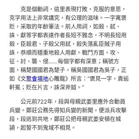
克是個動詞，這里表現打敗，克服的意思，
克字用法上非常講究，有公理的滋味。一字寓褒
貶，采取的年齡筆法。前人用詞，如殺、弒、
誅、獻等字都表達作者長短不雅念，不明長短用
殺，臣殺君、子殺父用弒，殺失落亂臣賊子用
誅，恭順而穩重地殺人用獻。戰鬥方面，攻、
征、討、襲、侵……每個字都有深意；稱號方
面，稱楚國國君為楚子，稱吳國國君為吳子，正
如《文
聚會場地
心雕龍》所言：“褒見一字，貴逾
軒冕；貶在片言，誅深斧鉞。”
公元前722年，段與母親武姜里應外合動員
兵變。鄭莊公務先得知兵變的新聞，便派兵攻擊
段，段逃到共地，鄭莊公把母親武姜安頓在城
潁，起誓不到鬼域不相見。