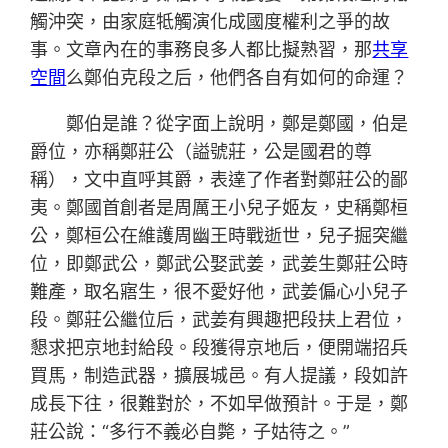
觸沖突，由家庭牴觸演化成國度權利之爭的故
事。文章內在的事務良多人都比擬熟習，那
共享
空間
么鄭伯克段之后，他們各自有如何的命運？
鄭伯是誰？從字面上說明，鄭是鄭國，伯是
爵位，亦稱鄭莊公（謚號莊，公是國君的尊
稱），文中直呼其爵，表達了作者對鄭莊公的鄙
夷。鄭國首創者是周厲王小兒子姬友，史稱鄭桓
公，鄭桓公在維護周幽王時戰逝世，兒子掘突繼
位，即鄭武公，鄭武公娶武姜，武姜生鄭莊公時
難產，取名寤生，很不愛好他，武姜偏心小兒子
段。鄭莊公繼位后，武姜有興趣把段扶上君位，
懇求把京地封給段。段獲得京地后，便開端招兵
買馬，制造武器，擴展城邑。有人提議，段如許
成長下往，很難對於，不如早做預計。于是，鄭
莊公說：“多行不義必自斃，子姑待之。”