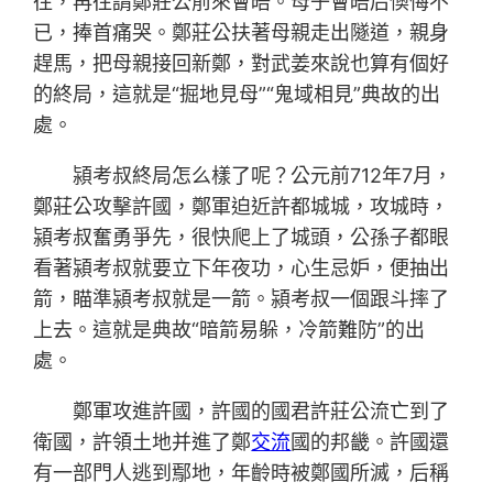
往，再往請鄭莊公前來會晤。母子會晤后懊悔不
已，捧首痛哭。鄭莊公扶著母親走出隧道，親身
趕馬，把母親接回新鄭，對武姜來說也算有個好
的終局，這就是“掘地見母”“鬼域相見”典故的出
處。
潁考叔終局怎么樣了呢？公元前712年7月，
鄭莊公攻擊許國，鄭軍迫近許都城城，攻城時，
潁考叔奮勇爭先，很快爬上了城頭，公孫子都眼
看著潁考叔就要立下年夜功，心生忌妒，便抽出
箭，瞄準潁考叔就是一箭。潁考叔一個跟斗摔了
上去。這就是典故“暗箭易躲，冷箭難防”的出
處。
鄭軍攻進許國，許國的國君許莊公流亡到了
衛國，許領土地并進了鄭
交流
國的邦畿。許國還
有一部門人逃到鄢地，年齡時被鄭國所滅，后稱