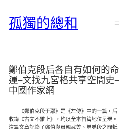
跳
至
孤獨的總和
主
要
內
容
鄭伯克段后各自有如何的命
運–文找九宮格共享空間史–
中國作家網
《鄭伯克段于鄢》是《左傳》中的一篇，后
收錄《古文不雅止》，均以全本首篇地位呈現。
這篇文章記錄了鄭伯與母親武姜、弟弟段之間牴