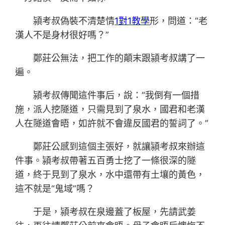
潁考叔偽裝不清楚情
1對1教學
形，問道：“老
漢人不是身材很好嗎？”
鄭莊公無法，把工作的顛末跟潁考叔講了一
遍。
潁考叔傳聞這件事后，說：“我倒有一個措
施，派人挖隧道，只需見到了泉水，國君和老漢
人在隧道會晤，如許就不會違反國君的誓詞了。”
鄭莊公感到這個主張好，就讓潁考叔來辦這
件事。潁考叔帶著五百勇士挖了一條很深的隧
道，終于見到了泉水，水中還帶有土壤的黃色，
這不就是“鬼域”嗎？
于是，潁考叔在泉邊蓋了板屋，先請武姜