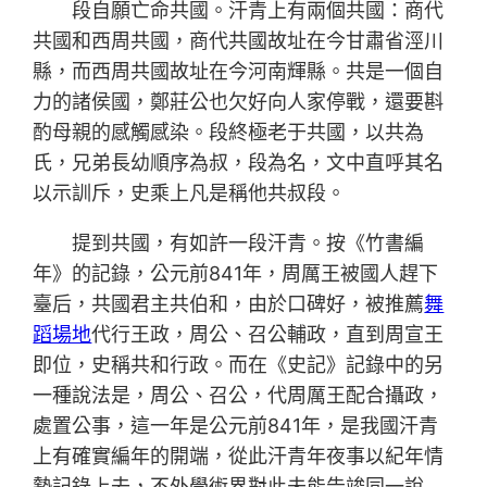
段自願亡命共國。汗青上有兩個共國：商代
共國和西周共國，商代共國故址在今甘肅省涇川
縣，而西周共國故址在今河南輝縣。共是一個自
力的諸侯國，鄭莊公也欠好向人家停戰，還要斟
酌母親的感觸感染。段終極老于共國，以共為
氏，兄弟長幼順序為叔，段為名，文中直呼其名
以示訓斥，史乘上凡是稱他共叔段。
提到共國，有如許一段汗青。按《竹書編
年》的記錄，公元前841年，周厲王被國人趕下
臺后，共國君主共伯和，由於口碑好，被推薦
舞
蹈場地
代行王政，周公、召公輔政，直到周宣王
即位，史稱共和行政。而在《史記》記錄中的另
一種說法是，周公、召公，代周厲王配合攝政，
處置公事，這一年是公元前841年，是我國汗青
上有確實編年的開端，從此汗青年夜事以紀年情
勢記錄上去，不外學術界對此未能告竣同一說