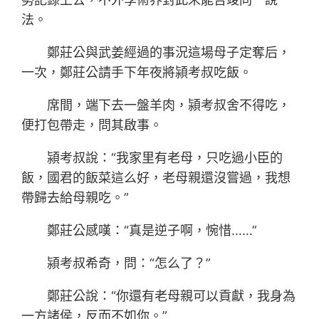
法。
鄭莊公與武姜經過的事況這場母子定奪后，
一次，鄭莊公請手下年夜將潁考叔吃飯。
席間，端下去一盤羊肉，潁考叔舍不得吃，
便打包帶走，問其啟事。
潁考叔說：“我家里有老母，只吃過小臣的
飯，國君的飯菜這么好，老母親還沒嘗過，我想
帶歸去給母親吃。”
鄭莊公感嘆：“真是逆子啊，惋惜……”
潁考叔希奇，問：“怎么了？”
鄭莊公說：“你還有老母親可以貢獻，我身為
一方諸侯，反而不如你。”