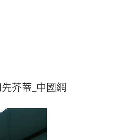
先芥蒂_中國網