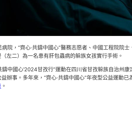
民病院，“齊心·共鑄中國心”醫務志愿者、中國工程院院
授（左二）為一名患有肝包蟲病的躲族女孩實行手術。
·共鑄中國心’2024甘孜行”運動在四川省甘孜躲族自治州
益辦事。多年來，“齊心·共鑄中國心”年夜型公益運動已
養
。