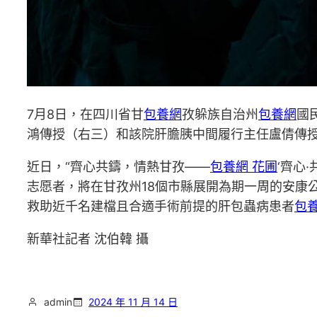
7月8日，在四川省甘
包養網
孜躲族自治州
包養網
國
鴻傳授（右三）和該院肝膽胰中間履行主任盧倩傳
近日，“齊心共鑄，情熱甘孜——
包養網 花圃
‘齊心
志愿者，將在甘孜州18個市縣展開為期一周的安康公
救助近千名建檔且合適手術前提的肝包蟲病患者
包
新華社記者 沈伯韓 攝
admin
2024 年 11 月 14 日