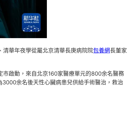
士、清華年夜學從屬北京清華長庚病院院
包養網
長董家
康定市啟動，來自北京160家醫療單元的800余名醫務
為3000余名後天性心臟病患兒供給手術醫治，救治