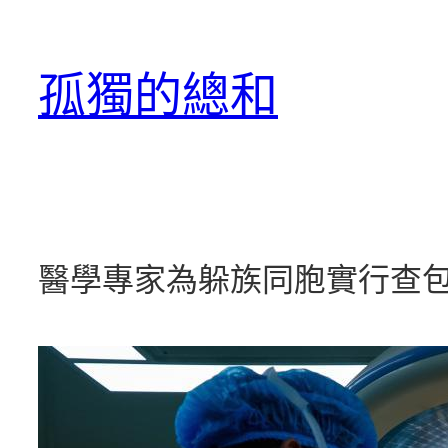
跳
至
孤獨的總和
主
要
內
容
醫學專家為躲族同胞實行查包