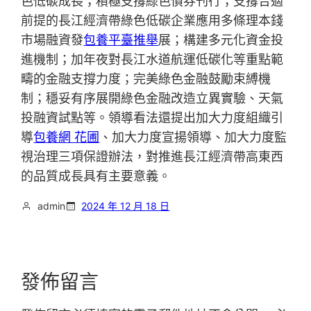
色低碳成長；積極支撐綠色債券刊行；支撐合適
前提的長江經濟帶綠色低碳企業應用多條理本錢
市場融資發
包養平臺推舉
展；構建多元化資金投
進機制；加年夜對長江水道航運低碳化等重點範
疇的金融支撐力度；完美綠色金融鼓勵束縛機
制；穩妥有序展開綠色金融改造立異實驗、天氣
投融資試點等。領導看法還提出加大力度組織引
導
包養網 花圃
、加大力度宣揚領導、加大力度監
視治理三項保證辦法，對推進長江經濟帶高東西
的品質成長具有主要意義。
admin
2024 年 12 月 18 日
發佈留言