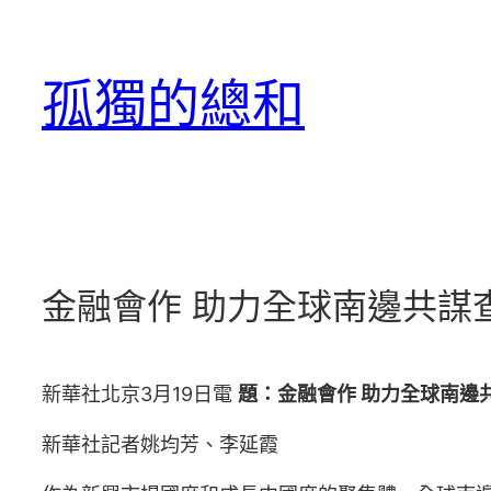
跳
至
孤獨的總和
主
要
內
容
金融會作 助力全球南邊共謀
新華社北京3月19日電
題：金融會作 助力全球南邊
新華社記者姚均芳、李延霞