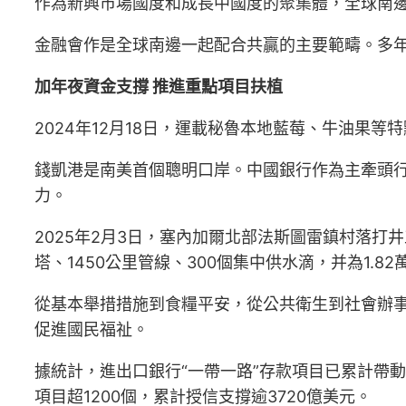
作為新興市場國度和成長中國度的聚集體，全球南邊
金融會作是全球南邊一起配合共贏的主要範疇。多
加年夜資金支撐 推進重點項目扶植
2024年12月18日，運載秘魯本地藍莓、牛油果
錢凱港是南美首個聰明口岸。中國銀行作為主牽頭
力。
2025年2月3日，塞內加爾北部法斯圖雷鎮村落打
塔、1450公里管線、300個集中供水滴，并為1.8
從基本舉措措施到食糧平安，從公共衛生到社會辦事
促進國民福祉。
據統計，進出口銀行“一帶一路”存款項目已累計帶動
項目超1200個，累計授信支撐逾3720億美元。