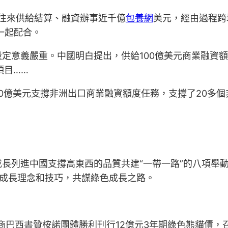
業往來供給結算、融資辦事近千億
包養網
美元，經由過程跨
一起配合。
定意義嚴重。中國明白提出，供給100億美元商業融資
項目……
00億美元支撐非洲出口商業融資額度任務，支撐了20多
。
長列進中國支撐高東西的品質共建“一帶一路”的八項舉動
色成長理念和技巧，共謀綠色成長之路。
子商巴西書贊桉諾團體勝利刊行12億元3年期綠色熊貓債