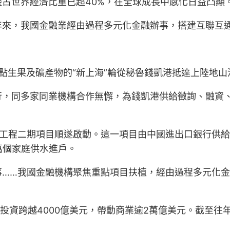
占世界經濟比重已超40%，在全球成長中感化日益凸顯
年來，我國金融業經由過程多元化金融辦事，搭建互聯互
等特點生果及礦產物的“新上海”輪從秘魯錢凱港抵達上陸地
行，同多家同業機構合作無懈，為錢凱港供給徵詢、融資
井工程二期項目順遂啟動。這一項目由中國進出口銀行供給
2萬個家庭供水進戶。
……我國金融機構聚焦重點項目扶植，經由過程多元化金
投資跨越4000億美元，帶動商業逾2萬億美元。截至往