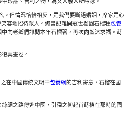
果中珍品、吉利之物，為文人騷人所吟詠。
闢謠。但情況恰恰相反，是我們要斷絕婚姻，席家是心
帶笑容地招待眾人。總書記離開冠世榴園石榴種
包養
園中向老鄉們訊問本年石榴著，再次向藍沐求福。蒔
彩復興畫卷。
加之在中國傳統文明中
包養網
的吉利寄意，石榴在國
由絲綢之路傳進中國，引種之初起首蒔植在那時的國