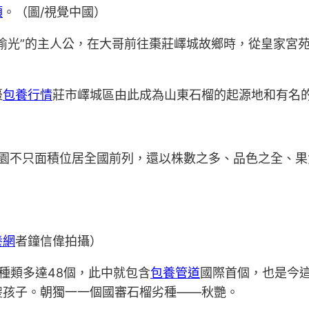
額
。（圖/視覺中國）
偷光”的主人公，在大哥前往棗莊嶧城故鄉時，從皇家宮
棗
包養行情
莊市嶧城區由此成為山東石榴的起源地和有名的
榴園不只面積位居全國前列，還以株數之多、品色之全、
養網
者鐘信偉拍攝）
，種類多達48個，此中就包含
包養管道
國際首個，也是今
傻孩子。朝獨一一個國審石榴劣種——秋艷。