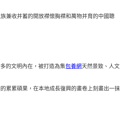
近族兼收并蓄的開放襟懷胸襟和萬物并育的中國聰
更多的文明內在，被打造為集
包養網
天然景致、人文
園的累累碩果，在本地成長復興的畫卷上刻畫出一抹