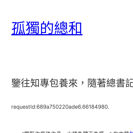
跳
至
孤獨的總和
主
要
內
容
鑒往知專包養來，隨著總書記
requestId:689a750220ade6.66184980.