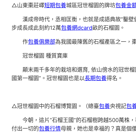
△山東棗莊嶧
短期包養
城區冠世榴園的牌坊
包養金
漢成帝時代，丞相匡衡，也就是成語典故“鑿壁
步成長成此刻約12萬
包養網dcard
畝的石榴園。
作
包養俱樂部
為我國最陳舊的石榴產區之一，
冠世榴園 種質寶庫
顛末兩千多年的栽培和選育, 依山傍水的冠世
國第一榴園”。冠世榴園也是以
長期包養
得名。
△冠世榴園中的石榴博覽園。（總臺
包養
央視記
包
今朝，這片“石榴王國”的石榴樹跨越500萬株
付出一切的
包養行情
母親，她也是幸福的？真是個