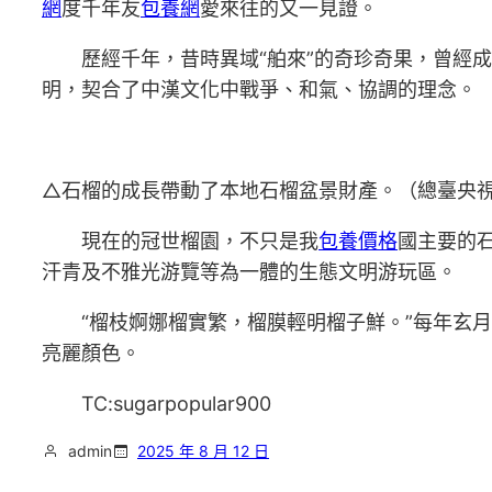
網
度千年友
包養網
愛來往的又一見證。
歷經千年，昔時異域“舶來”的奇珍奇果，曾經
明，契合了中漢文化中戰爭、和氣、協調的理念。
△石榴的成長帶動了本地石榴盆景財產。（總臺央
現在的冠世榴園，不只是我
包養價格
國主要的
汗青及不雅光游覽等為一體的生態文明游玩區。
“榴枝婀娜榴實繁，榴膜輕明榴子鮮。”每年玄
亮麗顏色。
TC:sugarpopular900
admin
2025 年 8 月 12 日