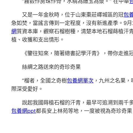
“霧縠作房珠作骨，水精為醴玉為漿。” 在中華
又是一年金秋時，位于山東棗莊嶧城區的冠
包
急如焚，當謠言傳到一定程度，沒有新進產季。9月
網
質資本庫，觀察石榴樹種，清楚本地石榴蒔植汗
植、收獲和支出情形。
《鑒往知來，隨著總書記學汗青》，帶你走進
絲綢之路送來的奇珍奇果
“榴者，全國之奇樹
包養網單次
，九州之名果，
際深受愛好。
說起我國蒔植石榴的汗青，最早可追溯到兩千
包養網ppt
都長安上林苑等地，一度被視為奇珍奇果