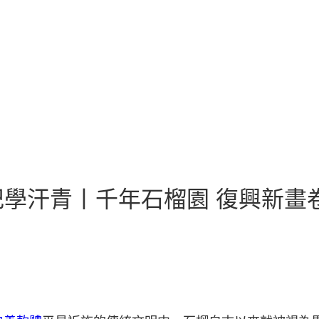
學汗青丨千年石榴園 復興新畫