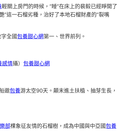
妹
輕關上房門的時候，“睡”在床上的裴毅已經睜開了
秋艷”這一石榴劣種，治好了本地石榴財產的“裂嘴
數字全國
包養甜心網
第一、世界前列。
養感情
攝）
包養甜心網
船遨
包養
游太空90天。顛末進土扶植、抽芽生長，
樂部
棵象征友情的石榴樹，成為中國與中亞國
包養