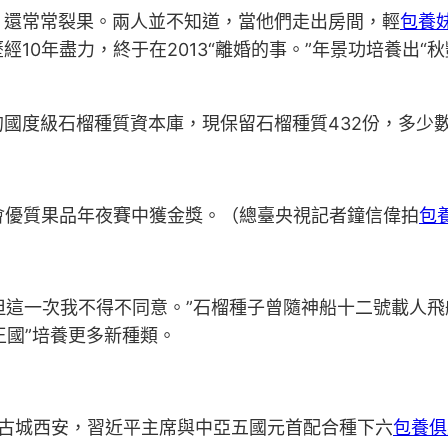
，還常常裂果。兩人並不知道，當他們走出房間，輕
包養
10年盡力，終于在2013“離婚的事。”年景功培養出“
國度級石榴種質資本庫，現保留石榴種質432份，多少
園會優質果品年夜賽中獲金獎。（總臺央視記者鐘信偉拍
包
但這一次我不得不同意。”石榴種子曾隨神船十二號載人飛
王國”培養更多新種類。
古城西安，習近平主席與中亞五國元首配合種下六
包養俱