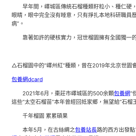
早年間，嶧城區傳統石榴種類籽粒小、種仁硬
眼睛，眼中完全沒有睡意，只有掙扎本地科研職員歷經
病”。
靠著如許的硬核實力，冠世榴園擁有全國獨一的
△石榴園中的“嶧州紅”種類，曾在2019年北京世
包養網dcard
2021年6月，棗莊市嶧城區的500余顆
包養網
“
這些“太空石榴苗”本年曾經回抵家鄉，無望給“石榴
千年榴園 累累碩果
本年5月，在古絲綢之
包養站長
路的西方出發點