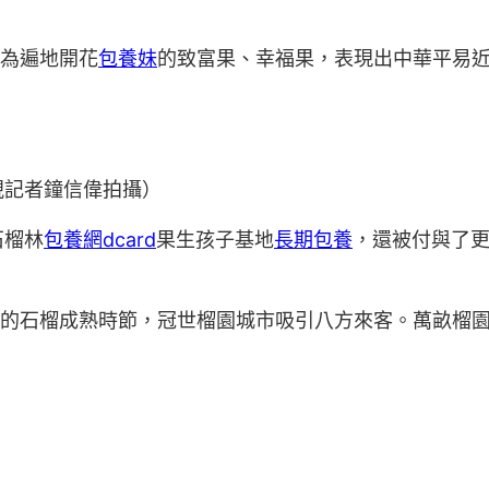
成為遍地開花
包養妹
的致富果、幸福果，表現出中華平易
視記者鐘信偉拍攝）
石榴林
包養網dcard
果生孩子基地
長期包養
，還被付與了
月的石榴成熟時節，冠世榴園城市吸引八方來客。萬畝榴