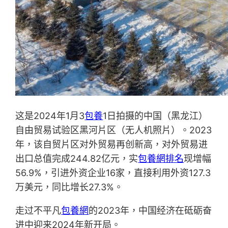
这是2024年1月3
包養
1日拍摄的中国（黑龙江）
自由贸易试验区黑河片区（无人机照片）。2023
年，该自贸片区对外贸易再创新高，对外贸易进
出口总值完成244.82亿元，实
包養網排名
现增幅
56.9%，引进外资企业16家，直接利用外资127.3
万美元，同比增长27.3%。
走过不平凡
包養網
的2023年，中国经济在砥砺奋
进中迎来2024年新开局。