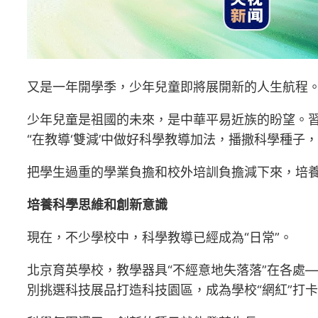
又是一年開學季，少年兒童即將展開新的人生航程
少年兒童是祖國的未來，是中華平易近族的盼望。習
“在教導‘雙減’中做好科學教導加法，播撒科學種子
把學生過重的學業負擔和校外培訓負擔減下來，培養
培養科學思維和創新意識
現在，不少學校中，科學教導已經成為“日常”。
北京育英學校，教學器具“不經意地失落落”在各處
別挑選科技展品打造科技園區，成為學校“網紅”打