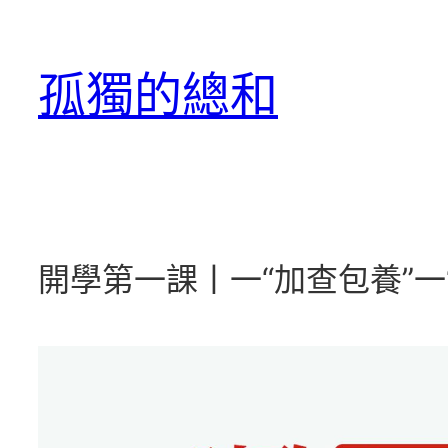
跳
至
孤獨的總和
主
要
內
容
開學第一課丨一“加查包養”一