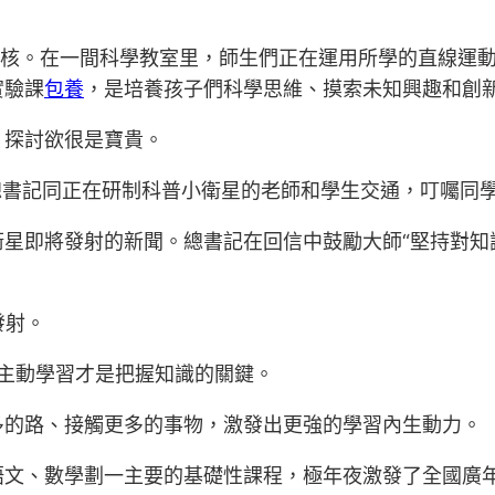
考核。在一間科學教室里，師生們正在運用所學的直線運
實驗課
包養
，是培養孩子們科學思維、摸索未知興趣和創
、探討欲很是寶貴。
平總書記同正在研制科普小衛星的老師和學生交通，叮囑同
衛星即將發射的新聞。總書記在回信中鼓勵大師“堅持對知
發射。
。主動學習才是把握知識的關鍵。
多的路、接觸更多的事物，激發出更強的學習內生動力。
語文、數學劃一主要的基礎性課程，極年夜激發了全國廣