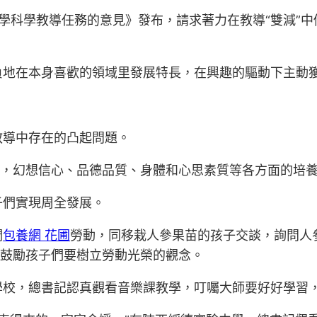
學科學教導任務的意見》發布，請求著力在教導“雙減”
負地在本身喜歡的領域里發展特長，在興趣的驅動下主動
教導中存在的凸起問題。
識，幻想信心、品德品質、身體和心思素質等各方面的培
子們實現周全發展。
們
包養網 花圃
勞動，同移栽人參果苗的孩子交談，詢問人
記鼓勵孩子們要樹立勞動光榮的觀念。
學校，總書記認真觀看音樂課教學，叮囑大師要好好學習