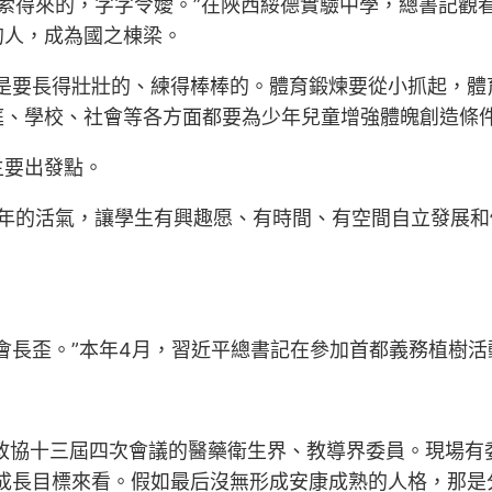
探索得來的，字字令嬡。”在陜西綏德實驗中學，總書記觀
的人，成為國之棟梁。
要長得壯壯的、練得棒棒的。體育鍛煉要從小抓起，體育鍛
庭、學校、社會等各方面都要為少年兒童增強體魄創造條
主要出發點。
青少年的活氣，讓學生有興趣愿、有時間、有空間自立發展
會長歪。”本年4月，習近平總書記在參加首都義務植樹
國政協十三屆四次會議的醫藥衛生界、教導界委員。現場
成長目標來看。假如最后沒無形成安康成熟的人格，那是