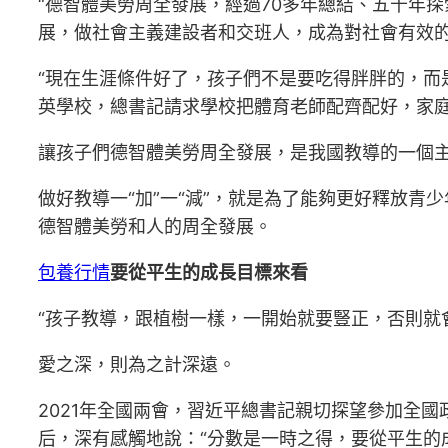
“德智體美勞周全發展，經過70多年總結、五千年
展，做社會主義建設者和交班人，成為對社會有效
“現在生涯條件好了，孩子們不是要吃得胖胖的，而是
英學校，總書記請求學校把體育老師配齊配好，家
讓孩子們德智體美勞周全發展，是我國教導的一個
做好教導一“加”一“減”，就是為了能夠更好釋放
德智體美勞和人的周全發展。
包養行情
要從平生的成長目標來看
“孩子教導，跟植樹一樣，一開始就要豎正，否則就
愛之深，則為之計深遠。
2021年全國兩會，習近平總書記親切探望參加全
后，深有感觸地說：“分數是一時之得，要從平生的