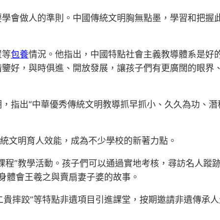
要學會做人的準則。中國傳統文明胸無點墨，學習和把握
置等
包養
情況。他指出，中國特點社會主義教導體系是好
借鑒好，與時俱進、開放發展，讓孩子們有更廣闊的眼界
明，指出“中華優秀傳統文明教導抓早抓小、久久為功、潛
傳統文明育人效能，成為不少學校的新著力點。
課程”教學活動。孩子們可以通過實地考核，尋訪名人蹤
親身體會王羲之與賣扇妻子婆的故事。
“二貴摔跤”等特點非遺項目引進課堂，按期邀請非遺傳承