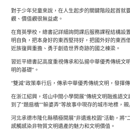
對于少年兒童來說，在人生起步的關鍵階段起首就
觀、價值觀很無益處。
在育英學校，總書記詳細詢問課后服務課程結構設
明自負，把本身好的東西堅持好，把國外好的東西
近族復興重擔、勇于創造世界奇跡的國之棟梁。
習近平總書記高度重視傳承和弘揚中華優秀傳統文
明的基礎”。
“雙減”政策奉行后，傳承中華優秀傳統文明，發揮
在浙江紹興，塔山中間小學開展“傳統文明融進語文
到了“題扇橋”“躲婆弄”等故事中現存的城市地標，
河北承德市隆化縣積極開展“非遺進校園”活動，將
感觸感染非物質文明遺產的魅力和文明價值。