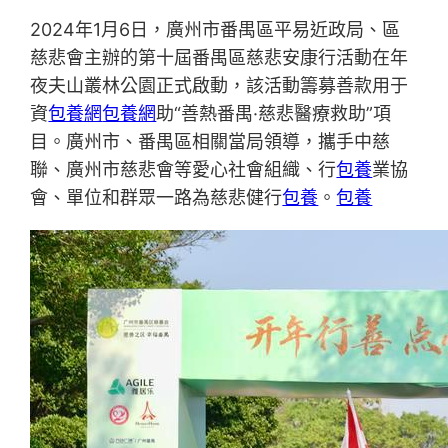
2024年1月6日，廣州市番禺區平易近政局、區
慈悲會主辦的第十屆番禺區慈悲安康行活動在年
夜夫山叢林公園正式啟動，該活動籌募善款用于
資
包養網
包養網
助“善熱番禺·慈悲醫療救助”項
目。廣州市、番禺區相關當局領導，攜手中慈
聯、廣州市慈悲會等愛心社會組織、行
包養
業協
會、單位和群眾一路為慈悲健行
包養
。
包養