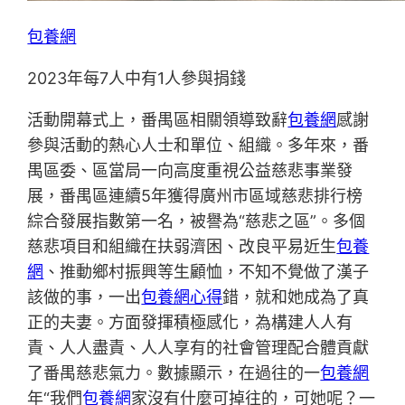
包養網
2023年每7人中有1人參與捐錢
活動開幕式上，番禺區相關領導致辭
包養網
感謝
參與活動的熱心人士和單位、組織。多年來，番
禺區委、區當局一向高度重視公益慈悲事業發
展，番禺區連續5年獲得廣州市區域慈悲排行榜
綜合發展指數第一名，被譽為“慈悲之區”。多個
慈悲項目和組織在扶弱濟困、改良平易近生
包養
網
、推動鄉村振興等生顧恤，不知不覺做了漢子
該做的事，一出
包養網心得
錯，就和她成為了真
正的夫妻。方面發揮積極感化，為構建人人有
責、人人盡責、人人享有的社會管理配合體貢獻
了番禺慈悲氣力。數據顯示，在過往的一
包養網
年“我們
包養網
家沒有什麼可掉往的，可她呢？一