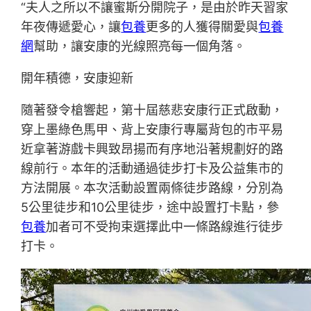
“夫人之所以不讓蜜斯分開院子，是由於昨天習家
年夜傳遞愛心，讓
包養
更多的人獲得關愛與
包養
網
幫助，讓安康的光線照亮每一個角落。
開年積德，安康迎新
隨著發令槍響起，第十屆慈悲安康行正式啟動，
穿上墨綠色馬甲、背上安康行專屬背包的市平易
近拿著游戲卡興致昂揚而有序地沿著規劃好的路
線前行。本年的活動通過徒步打卡及公益集市的
方法開展。本次活動設置兩條徒步路線，分別為
5公里徒步和10公里徒步，途中設置打卡點，參
包養
加者可不受拘束選擇此中一條路線進行徒步
打卡。