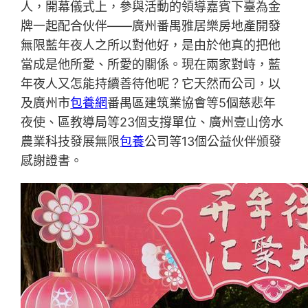
人，開幕儀式上，參與活動的領導嘉賓下臺為金
牌一起配合伙伴——廣州番禺雅居樂房地產開發
無限藍年夜人之所以對他好，是由於他真的把他
當成是他所愛、所愛的關係。現在兩家對峙，藍
年夜人又怎能持續善待他呢？它天然而公司，以
及廣州市
包養網
番禺區建筑業協會等5個慈悲年
夜使、區教導局等23個支撐單位、廣州壹山傍水
農業科技發展無限
包養
公司等13個公益伙伴頒發
感謝證書。