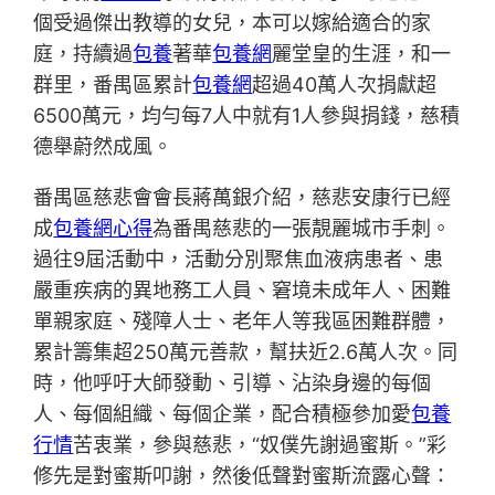
個受過傑出教導的女兒，本可以嫁給適合的家
庭，持續過
包養
著華
包養網
麗堂皇的生涯，和一
群里，番禺區累計
包養網
超過40萬人次捐獻超
6500萬元，均勻每7人中就有1人參與捐錢，慈積
德舉蔚然成風。
番禺區慈悲會會長蔣萬銀介紹，慈悲安康行已經
成
包養網心得
為番禺慈悲的一張靚麗城市手刺。
過往9屆活動中，活動分別聚焦血液病患者、患
嚴重疾病的異地務工人員、窘境未成年人、困難
單親家庭、殘障人士、老年人等我區困難群體，
累計籌集超250萬元善款，幫扶近2.6萬人次。同
時，他呼吁大師發動、引導、沾染身邊的每個
人、每個組織、每個企業，配合積極參加愛
包養
行情
苦衷業，參與慈悲，“奴僕先謝過蜜斯。”彩
修先是對蜜斯叩謝，然後低聲對蜜斯流露心聲：