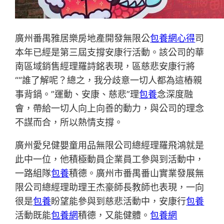
廣州番禺雅居樂房地產開發無限公
包養網心得
司
本年已經是第三屆支撐安康行活動。該公司的華
南區域銷售經理羅詩銘表現，區慈悲安康行將
““誰了解呢？總之，我分歧意一切人都為這樁親
事背鍋。”運動、安康、慈悲”理
包養
念深度融
會，帶給一切人向上向善的動力，與公司的理念
不謀而合，所以熱情支撐。
廣州愛兒健嬰童用品無限公司總經理羅飛鴻就是
此中一位，他積極動員企業員工參與到活動中，
一路組隊
包養
積德。廣州市番禺番山實業發展無
限公司總經理助理王杰豪師長教師也表現，一向
很是
包養
盼望能參與到慈悲活動中，安康行
包養
活動既能
包養網
積德，又能健體。
包養網