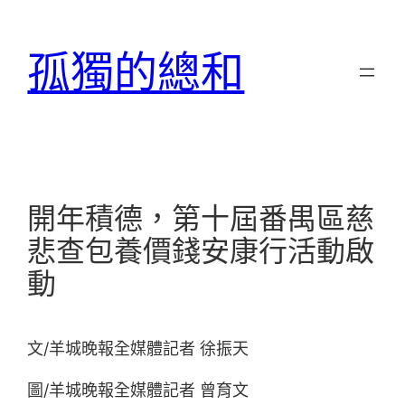
跳
至
孤獨的總和
主
要
內
容
開年積德，第十屆番禺區慈
悲查包養價錢安康行活動啟
動
文/羊城晚報全媒體記者 徐振天
圖/羊城晚報全媒體記者 曾育文