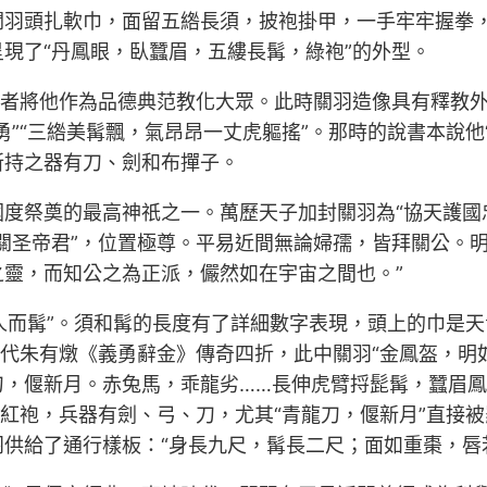
關羽頭扎軟巾，面留五綹長須，披袍掛甲，一手牢牢握拳
現了“丹鳳眼，臥蠶眉，五縷長髯，綠袍”的外型。
治者將他作為品德典范教化大眾。此時關羽造像具有釋教
勇”“三綹美髯飄，氣昂昂一丈虎軀搖”。那時的說書本說他
所持之器有刀、劍和布撣子。
度祭奠的最高神祇之一。萬歷天子加封關羽為“協天護國
關圣帝君”，位置極尊。平易近間無論婦孺，皆拜關公。
靈，而知公之為正派，儼然如在宇宙之間也。”
士人而髯”。須和髯的長度有了詳細數字表現，頭上的巾是
明代朱有燉《義勇辭金》傳奇四折，此中關羽“金鳳盔，
，偃新月。赤兔馬，乖龍劣……長伸虎臂捋髭髯，蠶眉鳳
、紅袍，兵器有劍、弓、刀，尤其“青龍刀，偃新月”直接被
供給了通行樣板：“身長九尺，髯長二尺；面如重棗，唇若