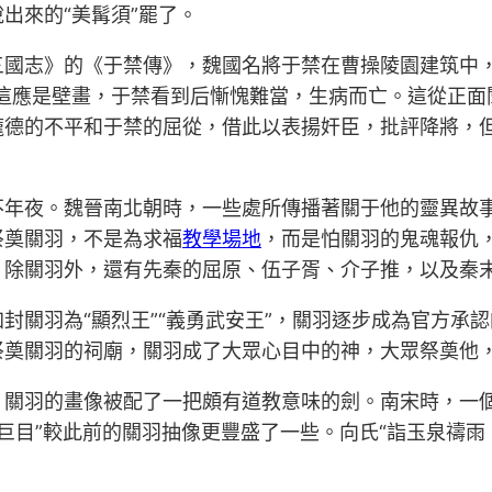
出來的“美髯須”罷了。
三國志》的《于禁傳》，魏國名將于禁在曹操陵園建筑中，
。這應是壁畫，于禁看到后慚愧難當，生病而亡。這從正面
龐德的不平和于禁的屈從，借此以表揚奸臣，批評降將，
不年夜。魏晉南北朝時，一些處所傳播著關于他的靈異故
祭奠關羽，不是為求福
教學場地
，而是怕關羽的鬼魂報仇
。除關羽外，還有先秦的屈原、伍子胥、介子推，以及秦
封關羽為“顯烈王”“義勇武安王”，關羽逐步成為官方承
祭奠關羽的祠廟，關羽成了大眾心目中的神，大眾祭奠他
。關羽的畫像被配了一把頗有道教意味的劍。南宋時，一個
髯巨目”較此前的關羽抽像更豐盛了一些。向氏“詣玉泉禱