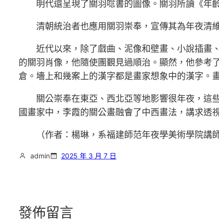
明代還呈現了關羽唸書的圖像。關羽所讀《年
清朝統治者也應用關羽崇奉，宣傳其為年夜清維
近代以來，除了戲曲、泥像和壁畫、小說插畫
的關羽肖像，他隨使團覲見過順治。顯然，他參考
倉。墻上和幾案上的漢字都是畫家想象中的漢字。畫
關公崇奉在東亞、西北亞等地影響很年夜，這些處
國畫家中，李霞的關公畫融會了中西畫法，講求透
（作者：楊琳，系福建師范年夜學美術學院講
admin
2025 年 3 月 7 日
發佈留言