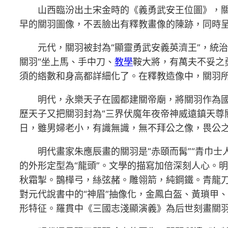
山西臨汾出土宋金時的《義勇武安王位圖》，
早的關羽圖像，不丟臉出有釋教畫像的陳跡，同時呈
元代，關羽被封為“顯靈勇武安義英濟王”，統
關羽“坐上馬、手中刀、
教學
鞍大將，有萬夫不妥之
須的綹數和身高都詳細化了。在釋教造像中，關羽
明代，永樂天子在國都建關帝廟，將關羽作為國
歷天子又把關羽封為“三界伏魔年夜帝神威遠鎮天尊
日，雖男婦老小，有識無識，無不拜公之像，畏公之
明代畫家朱應辰畫的關羽是“赤頤而髯”“青巾
的外形定型為“龍頭”。文學的描寫加倍深刻人心。
秋霜掣。鵲樺弓，絲弦赭。雕翎箭，純鋼鐵。青龍刀
對元代說書中的“神眉”抽像化，金鳳白盔、黃瑣甲
形特征。羅貫中《三國志淺顯演義》為后世刻畫關羽