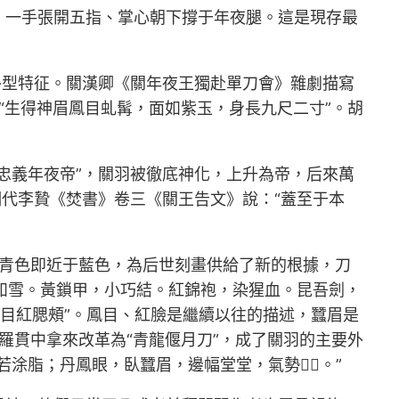
，一手張開五指、掌心朝下撐于年夜腿。這是現存最
外型特征。關漢卿《關年夜王獨赴單刀會》雜劇描寫
“生得神眉鳳目虬髯，面如紫玉，身長九尺二寸”。胡
忠義年夜帝”，關羽被徹底神化，上升為帝，后來萬
明代李贄《焚書》卷三《關王告文》說：“蓋至于本
天青色即近于藍色，為后世刻畫供給了新的根據，刀
明如雪。黃鎖甲，小巧結。紅錦袍，染猩血。昆吾劍，
目紅腮頰”。鳳目、紅臉是繼續以往的描述，蠶眉是
羅貫中拿來改革為“青龍偃月刀”，成了關羽的主要外
涂脂；丹鳳眼，臥蠶眉，邊幅堂堂，氣勢。”