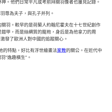
舉神。他們日常平凡或考前拜關羽像者也屢見記錄。
關羽尊為夫子，與孔子并列。
的關羽。較早的是荷蘭人約翰尼霍夫在十七世紀創作
是鎧甲，而是絲綢質的龍袍，身后是為他拿刀的周
時激發了歐洲人對中國的追蹤關心。
本地的特點，好比有浮世繪畫法
家教
的關公。在近代中
羽“逸趣橫生”。