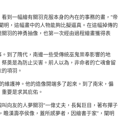
看到一幅繪有關羽克服本身的內在的事務的畫，“帝
闡明，這幅畫中的人物能夠比擬逼真。在這幅掉傳的
但關羽的神勇抽像，也第一次經由過程繪畫獲得表
事。到了隋代，南邊一些受傳統巫鬼崇奉影響的地
，祭奠是為防止災害。前人以為，非命者的亡魂會留
末的項羽。
認的維護神。他的造像開端多了起來。到了南宋，偏
，重要是求其庇佑。
叫向友的人夢關羽“一偉丈夫，長髯巨目，著布撣子
雨，瞻漢壽亭侯像，蓋所感夢者，因繪書于家”，闡明