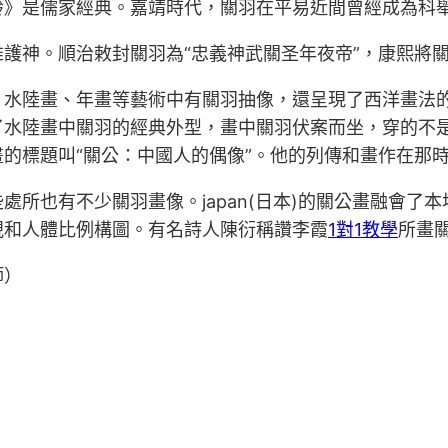
齡》是儒家經典。嘉靖時代，關羽在平易近間曾經成為科
護神。順治敕封關羽為“忠義神武關圣年夜帝”，康熙將
、水陸畫、年畫等藝術中有關羽抽像，還呈現了西洋畫法
了水陸畫中關羽的經典外型，畫中關羽伏案而坐，穿的不
的標題叫“關公：中國人的偶像”。他的列傳和畫作在那
所也有不少關羽畫像。japan(日本)的關公畫融會了
視和人體比例構圖。有名詩人陳衍稱讚李霞
1對1教學
所畫關
師）