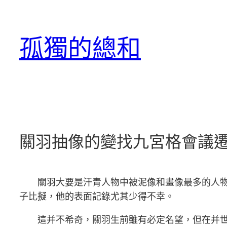
跳
至
孤獨的總和
主
要
內
容
關羽抽像的變找九宮格會議遷
關羽大要是汗青人物中被泥像和畫像最多的人物
子比擬，他的表面記錄尤其少得不幸。
這并不希奇，關羽生前雖有必定名望，但在并