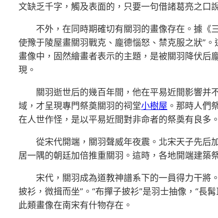
文缺乏千字，觸及表面的，只要一句借諸葛亮之口說
不外，在同時期確切有關羽的畫像存在。據《
使豫于陵屋畫關羽戰克、龐德惱怒、禁克服之狀”
畫像中，固然繪畫者表示的主題，是被關羽降伏后
現。
關羽逝世后的幾百年間，他在平易近間影響并
域，才呈現專門祭奠關羽的祠堂
小樹屋
。那時人們
在人世作怪，是以平易近間對非命者的祭奠有良多
從宋代開端，關羽聲威年夜震。北宋天子先后加
居一隅的朝廷加倍推重關羽。這時，各地開端建築
宋代，關羽成為道教神譜系下的一員得力干將
披衫，微揖而坐”。“布撣子披衫”是羽士抽像，“長
此類畫像在南宋有什物存在。