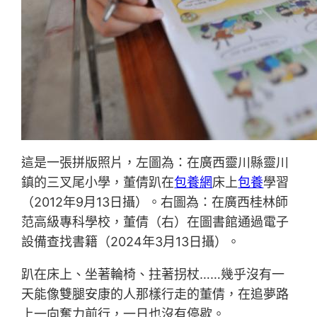
這是一張拼版照片，左圖為：在廣西靈川縣靈川
鎮的三叉尾小學，董倩趴在
包養網
床上
包養
學習
（2012年9月13日攝）。右圖為：在廣西桂林師
范高級專科學校，董倩（右）在圖書館通過電子
設備查找書籍（2024年3月13日攝）。
趴在床上、坐著輪椅、拄著拐杖……幾乎沒有一
天能像雙腿安康的人那樣行走的董倩，在追夢路
上一向奮力前行，一日也沒有停歇。