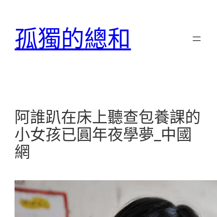
跳
至
孤獨的總和
主
要
內
容
阿誰趴在床上聽查包養課的
小女孩已圓年夜學夢_中國
網