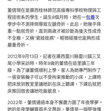
董倩現在是廣西桂林師范高級專科學校物理與工
程技術系的學生。誕生8個月時，她在一
包養
次
學步中不測摔倒導致左腿骨折。此后，她幾乎摔
重一點就骨折，直到兩歲才被診斷為後天性成骨
不全癥，又稱“瓷娃娃病”，輕微碰撞也能夠形成
嚴重骨折。
2012年9月13日，記者在廣西靈川縣靈川鎮三叉
尾小學采訪時，時年9歲的董倩在這里讀三年
級。為了讓董倩順利上學，家人為她專門制作了
一張安裝輪子可以不受拘束推動的小床，上課時
把床放到教室里讓她趴在床上聽課，下課后就把
床推回宿舍讓她吃飯歇息。
2022年，董倩通過本身不懈盡力圓了年夜學夢。
她的年夜學輔導員毛文慧說，董倩是一個堅強懂