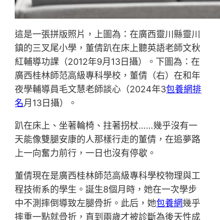
這是一張拼版照片，上圖為：在廣西靈川縣靈川
鎮的三叉尾小學，董倩趴在床上聽英語老師文秋
紅輔導功課（2012年9月13日攝）。下圖為：在
廣西桂林師范高級專科學校，董倩（右）在和年
夜學輔導員毛文慧老師談心（2024年3
包養網排
名
月13日攝）。
趴在床上、坐著輪椅、拄著拐杖……幾乎沒有一
天能像雙腿安康的人那樣行走的董倩，在追夢路
上一向奮力前行，一日也沒有停歇。
董倩現在是廣西桂林師范高級專科學校物理與工
程技術系的學生。誕生8個月時，她在一次學步
中不測摔倒導致左腿骨折。此后，她
包養網
幾乎
摔重一點就骨折，直到兩歲才被診斷為後天性成