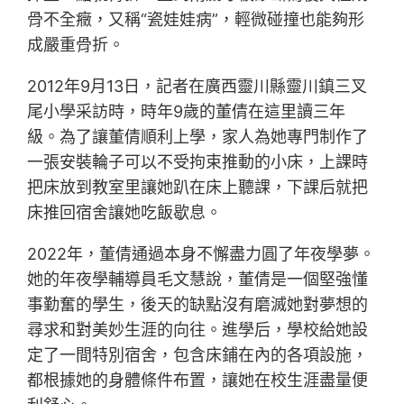
骨不全癥，又稱“瓷娃娃病”，輕微碰撞也能夠形
成嚴重骨折。
2012年9月13日，記者在廣西靈川縣靈川鎮三叉
尾小學采訪時，時年9歲的董倩在這里讀三年
級。為了讓董倩順利上學，家人為她專門制作了
一張安裝輪子可以不受拘束推動的小床，上課時
把床放到教室里讓她趴在床上聽課，下課后就把
床推回宿舍讓她吃飯歇息。
2022年，董倩通過本身不懈盡力圓了年夜學夢。
她的年夜學輔導員毛文慧說，董倩是一個堅強懂
事勤奮的學生，後天的缺點沒有磨滅她對夢想的
尋求和對美妙生涯的向往。進學后，學校給她設
定了一間特別宿舍，包含床鋪在內的各項設施，
都根據她的身體條件布置，讓她在校生涯盡量便