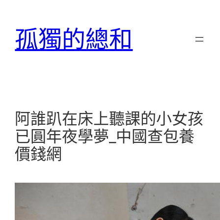
跳
至
孤獨的總和
主
要
內
容
阿誰趴在床上聽課的小女孩
已圓年夜學夢_中國查包養
價錢網