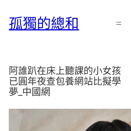
跳
至
孤獨的總和
主
要
內
容
阿誰趴在床上聽課的小女孩
已圓年夜查包養網站比擬學
夢_中國網