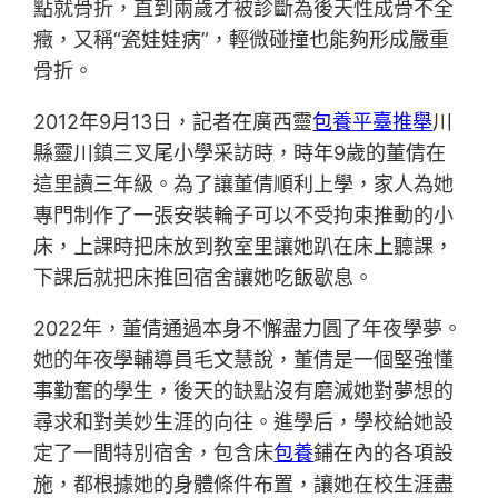
點就骨折，直到兩歲才被診斷為後天性成骨不全
癥，又稱“瓷娃娃病”，輕微碰撞也能夠形成嚴重
骨折。
2012年9月13日，記者在廣西靈
包養平臺推舉
川
縣靈川鎮三叉尾小學采訪時，時年9歲的董倩在
這里讀三年級。為了讓董倩順利上學，家人為她
專門制作了一張安裝輪子可以不受拘束推動的小
床，上課時把床放到教室里讓她趴在床上聽課，
下課后就把床推回宿舍讓她吃飯歇息。
2022年，董倩通過本身不懈盡力圓了年夜學夢。
她的年夜學輔導員毛文慧說，董倩是一個堅強懂
事勤奮的學生，後天的缺點沒有磨滅她對夢想的
尋求和對美妙生涯的向往。進學后，學校給她設
定了一間特別宿舍，包含床
包養
鋪在內的各項設
施，都根據她的身體條件布置，讓她在校生涯盡