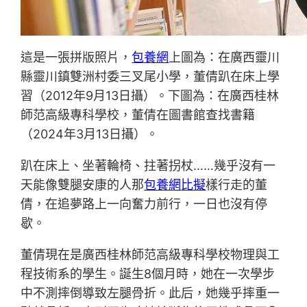
這是一張拼版照片，
包養網
上圖為：在廣西靈川
縣靈川鎮雙洲村委三叉尾小學，董倩趴在床上學
習（2012年9月13日攝）。下圖為：在廣西桂林
師范高級專科學校，董倩在圖書館查找書籍
（2024年3月13日攝）。
趴在床上、坐著輪椅、拄著拐杖……幾乎沒有一
天能像雙腿安康的人那
包養網比擬
樣行走的董
倩，在追夢路上一向奮力前行，一日也沒有停
歇。
董倩現在是廣西桂林師范高級專科學校物理與工
程技術系的學生。誕生8個月時，她在一次學步
中不測摔倒導致左腿骨折。此后，她幾乎摔重一