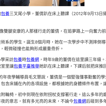
的
包養
三叉尾小學，董倩趴在床上聽課（2012年9月13
能像雙腿安康的人那樣行走的董倩，在追夢路上一向奮力
技術系的學生。誕生8個月時，她在一次學步中不測摔倒
”，輕微碰撞也能夠形成嚴重骨折。
小學采訪
包養
時
包養網
，時年9歲的董倩在這里讀三年級
教室里讓
包養平臺推舉
她趴在床上聽課，下課后就把床推
她的年夜學輔導員毛文慧說，董倩是一個堅強懂事勤奮的
，包含床鋪在內的各項設施，都根據她的身體條件布置，
依附輪椅，初中到現在依附拐杖支撐著行走。這么多年的
年夜的意志，就有多光亮的未來，不論今
包養網
后碰到多