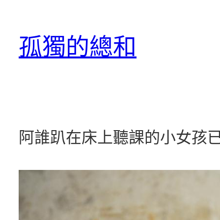
跳
至
孤獨的總和
主
要
內
容
阿誰趴在床上聽課的小女孩已