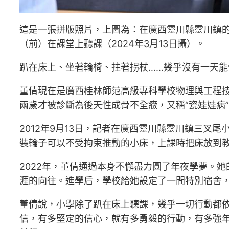
這是一張拼版照片，上圖為：在廣西靈川縣靈川鎮
（前）在課堂上聽課（2024年3月13日攝）。
趴在床上、坐著輪椅、拄著拐杖……幾乎沒有一天
董倩現在是廣西桂林師范高級專科學校物理與工程
兩歲才被診斷為後天性成骨不全癥，又稱“瓷娃娃病
2012年9月13日，記者在廣西靈川縣靈川鎮三叉尾
裝輪子可以不受拘束推動的小床，上課時把床放到
2022年，董倩通過本身不懈盡力圓了年夜學夢。
涯的向往。進學后，學校給她設定了一間特別宿舍
董倩說，小學除了趴在床上聽課，幾乎一切行動都
信，有多堅定的信心，就有多勇毅的行動，有多強