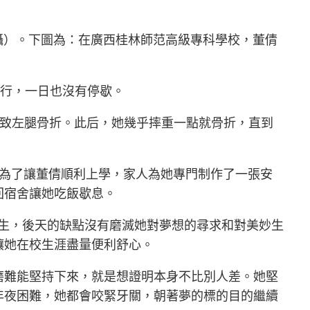
日攝）。下圖為：在廣西桂林師范高級專科學校，董倩
前行，一日也沒有停歇。
導致左腿骨折。此后，她幾乎摔重一點就骨折，直到
。為了讓董倩順利上學，家人為她專門制作了一張安
回宿舍讓她吃飯歇息。
學生，後天的缺點沒有磨滅她對夢想的尋求和對美妙生
讓她在校生涯盡量便利舒心。
磨難能堅持下來，就是想證明本身不比別人差。她堅
年夜困難，她都會咬緊牙關，朝著夢的標的目的繼續