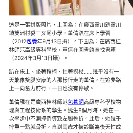
這是一張拼版照片，上圖為：在廣西靈川縣靈川
鎮雙洲村委三叉尾小學，董倩趴在床上學習
（2012
包養
年9月13日攝）。下圖為：在廣西桂
林師范高級專科學校，董倩在圖書館查找書籍
（2024年3月13日攝）。
趴在床上、坐著輪椅、拄著拐杖……幾乎沒有一
天能像雙腿安康的人那樣行走的董倩，在追夢路
上一向奮力前行，一日也沒有停歇。
董倩現在是廣西桂林師范
包養網
高級專科學校物
理與工程技術系的學生。誕生8個月時，她在一
次學步中不測摔倒導致左腿骨折。此后，她幾乎
摔重一點就骨折，直到兩歲才被診斷為後天性成