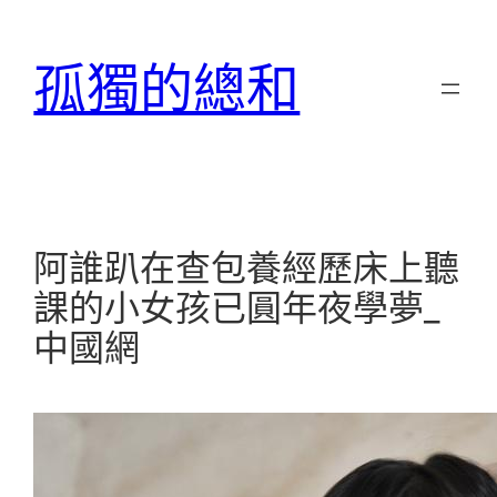
跳
至
孤獨的總和
主
要
內
容
阿誰趴在查包養經歷床上聽
課的小女孩已圓年夜學夢_
中國網