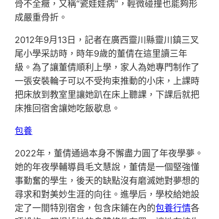
骨不全癥，又稱“瓷娃娃病”，輕微碰撞也能夠形
成嚴重骨折。
2012年9月13日，記者在廣西靈川縣靈川鎮三叉
尾小學采訪時，時年9歲的董倩在這里讀三年
級。為了讓董倩順利上學，家人為她專門制作了
一張安裝輪子可以不受拘束推動的小床，上課時
把床放到教室里讓她趴在床上聽課，下課后就把
床推回宿舍讓她吃飯歇息。
包養
2022年，董倩通過本身不懈盡力圓了年夜學夢。
她的年夜學輔導員毛文慧說，董倩是一個堅強懂
事勤奮的學生，後天的缺點沒有磨滅她對夢想的
尋求和對美妙生涯的向往。進學后，學校給她設
定了一間特別宿舍，包含床鋪在內的
包養行情
各