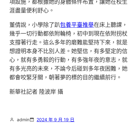
項設施，都根據她的身體條件布置，讓她在校生
涯盡量便利舒心。
董倩說，小學除了趴
包養平臺推舉
在床上聽課，
幾乎一切行動都依附輪椅，初中到現在依附拐杖
支撐著行走。這么多年的磨難能堅持下來，就是
想證明本身不比別人差。她堅信，有多堅定的信
心，就有多勇毅的行動，有多強年夜的意志，就
有多光亮的未來，不論今后碰到多年夜困難，她
都會咬緊牙關，朝著夢的標的目的繼續前行。
新華社記者 陸波岸 攝
admin
2024 年 9 月 19 日