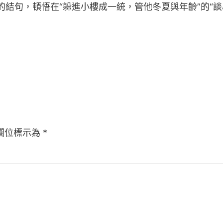
的結句，頓悟在“躲進小樓成一統，管他冬夏與年齡”的“
欄位標示為
*