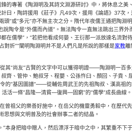
劍鋒的專著《陶淵明及其詩文淵源研討》中，將休息之美
曰，陶詩援用《莊子》凡49次，援用《論語》37次，是
“兩頭”或“多元”亦不無主次之分。隋代年夜儒王通把陶淵
也說陶令是“外儒而內道”。無法陶令一直無法跳出三界外而
都在儒學”，“若把他看成何晏、王衍那一派放達名流對
占對折”“闡明陶淵明并不是人們凡是所說的那樣是
家教
離
，從其“尚友”古賢的文字中可以獲得明證——陶淵明一百
、叔齊、管仲、鮑叔牙、程嬰、公孫忤臼、顏回、子貢、
陶令的“基因圖譜”——從輔佐周武王的先祖陶叔、漢高祖
，活活一條“昌隆—清貧—復興—固窮”的“儒學”成長曲線。
呢？在曾祖父的樂善好施中，在岳父的機靈勇毅中，在歷代
學術思想與文明普及的社會辦事二者的結晶。
。”本身把暗中贈人，然后漂浮于暗中之中，其繁重不下