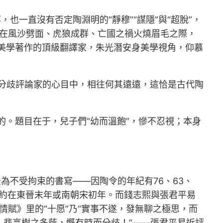
也一直沒有否定陶淵明的“靜穆”“謀隱”與“超脫”，
，在風沙劈面、虎狼成群、亡國之禍火燒眉毛之際，
方美學著作的頂級翻譯家，朱光潛安身美學視角，仰慕
分歧評論家的心目中，相往何其遠遠，這恰是古代陶
”的。題目在于，兒子們“幼而溫飽”，慘不忍視；本身
為不受拘束的書寫——因陶令的年紀有76、63、
約在東晉末年或南朝宋初年。而錢志熙與張君平易
情賦》里的“十愿”乃“實事不遂，發無聊之極思，而
，悲高樹之多蔭，慨有時而分歧！”——張君平易近評