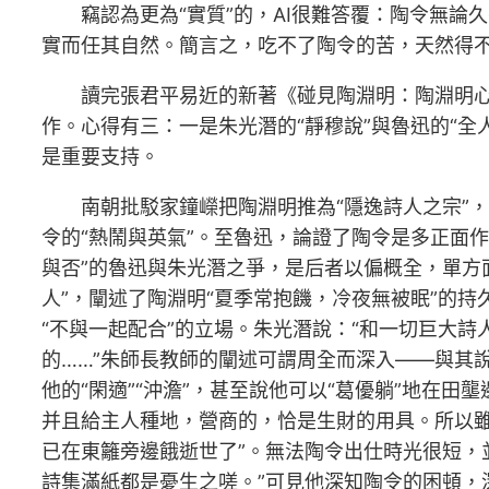
竊認為更為“實質”的，AI很難答覆：陶令無論久
實而任其自然。簡言之，吃不了陶令的苦，天然得不
讀完張君平易近的新著《碰見陶淵明：陶淵明心
作。心得有三：一是朱光潛的“靜穆說”與魯迅的“全
是重要支持。
南朝批駁家鐘嶸把陶淵明推為“隱逸詩人之宗”
令的“熱鬧與英氣”。至魯迅，論證了陶令是多正面作
與否”的魯迅與朱光潛之爭，是后者以偏概全，單方
人”，闡述了陶淵明“夏季常抱饑，冷夜無被眠”的
“不與一起配合”的立場。朱光潛說：“和一切巨大詩
的……”朱師長教師的闡述可謂周全而深入——與其說
他的“閑適”“沖澹”，甚至說他可以“葛優躺”地在
并且給主人種地，營商的，恰是生財的用具。所以
已在東籬旁邊餓逝世了”。無法陶令出仕時光很短，
詩集滿紙都是憂生之嗟。”可見他深知陶令的困頓，深