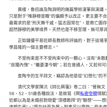
異樣，魯迅論及陶淵明的幾篇學術漫筆與演講，如
只是對于“唯靜穆是瞻”的偏頗予以改正。更主要不
最需求的是“刑天舞干戚，猛志固常在”，是救亡圖
超然靜穆的美學境界，天然也是不移至理、無可厚
正如鐘優平易近師長教師所評論的，對于這場
學昌隆的一個主要標志。”
不受拘束是不不受拘束中的一顆心。沒有“未敢翻
“良獨內愧”，“離憂凄今朝”；若在普通人，又若何可
查陶令的生平詩文，竊認為他是從“幻想化”的不
清代文學家陳沆《詩比興箋》卷二曰：“晉無文
56、52、51歲各種說法，是故寫《閑
私密空間
情賦
近都以為是未婚前對戀愛“頂禮跪拜”的“聯想”——
虛想生焉”。“愿在絲而為履，附素足以周旋；悲去