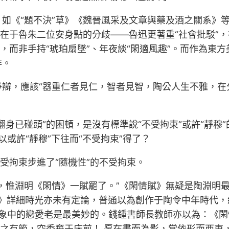
《“題不決”草》《魏晉風采及文章與藥及酒之關系》等，
合在于魯朱二位安身點的分歧——魯迅更著重“社會批駁”
存，而非手持“琥珀扇墜”、年夜談“閑適風趣”。而作為東
非。
爭辯，應該“器重仁者見仁，智者見智，陶公人生不雅，在
身已碰頭”的困頓，是沒有標準說“不受拘束”或許“靜穆
以或許“靜穆”下往而“不受拘束”得了？
受拘束步進了“隨機性”的不受拘束。
，惟淵明《閑情》一賦罷了。”《閑情賦》無疑是陶淵明最
》詳細時光亦未有定論，普通以為創作于陶令中年時代，
想象中的戀愛老是最美妙的。錢鍾書師長教師亦以為：《閑
處之有節，空委棄于床前！ 愿在晝而為影，常依形而西東