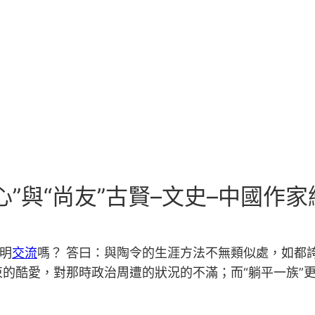
”與“尚友”古賢–文史–中國作家
淵明
交流
嗎？ 答曰：與陶令的生涯方法不無類似處，如都
的酷愛，對那時政治周遭的狀況的不滿；而“躺平一族”