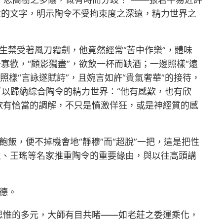
意的文字，明示陶令不受拘束度之深遠，精力世界之
生禁受著風刀霜劍，他竟然經常“苦中作樂”，體味
寡歡，“顧影獨盡”，欲飲一杯而缺酒；一邊照樣“遠
樣“言詠遂賦詩”，且婉言如許“貴氣奢華”的接待，
可以歸納綜合陶令的精力世界：“他有感歎，也有欣
歎有恰當的調解，不只是憤激佯狂，或是神經質的感
飽飯，便不掉機會地“靜穆”而“超脫”一把，這是把性
立、王瑤等名家推重陶令的重要緣由，與以往高頭講
德。
思惟的多元，大師有目共睹——如老莊之委運乘化，