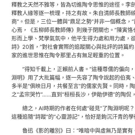
釋教之天然不雅等，皆為切進陶令思惟的途徑。李
釋教人緣等逐一梳理，持之有故。朱自清師長教師統計
商”。但是，三位一體與“鼎足之勢”并非一個概念，
心焉，《五柳師長教師傳》則幾于閉關也。”陳寅恪
形而上學、梵學氣氛中，他平生得力處和用力處，卻
詩》20首，“對社會實際的追蹤關心與批評的詩篇約
家的進世思惟在陶令那里占有無足輕重的位置。
“得知千載上，正賴前人書。”這種尊儒的偏向
淵明》用了大批篇幅，逐一先容了陶令說起的伯夷
多半是“俱映日月，共餐至言”的儒家先賢。同時，
之“孟宗哭竹”……直到“桓桓長沙，伊勛伊德”的陶侃
總之，AI時期的作者在何處“碰見”了陶淵明
這種追隨“詩蹤”的“心靈游記”，恰好是鉤沉汗青的
魯迅《影的離別》曰：“唯暗中與虛無乃是實有