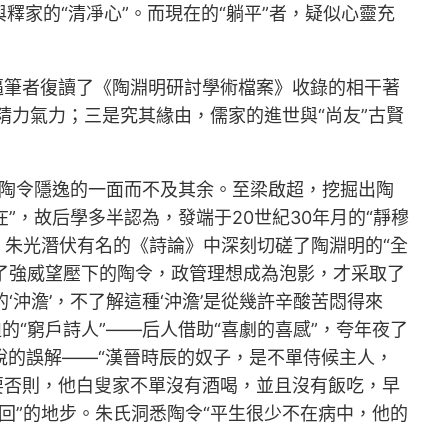
與釋家的“清凈心”。而現在的“躺平”者，疑似心靈充
催逼筆者復讀了《陶淵明研討學術檔案》收錄的相干著
的精力氣力；三是究其緣由，儒家的進世與“尚友”古賢
大陶令隱逸的一面而不及其余。至梁啟超，挖掘出陶
”，故后學多半認為，發端于20世紀30年月的“靜穆
，朱光潛伏有名的《詩論》中深刻切磋了陶淵明的“全
釋了強威望壓下的陶令，政管理想成為泡影，才采取了
沖澹’，不了解這種‘沖澹’是從幾許辛酸苦悶得來
的“窮戶詩人”——后人借助“喜劇的喜感”，夸年夜了
一說的誤解——“漢晉時辰的奴子，是不單侍候主人，
要否則，他白叟家不單沒有酒喝，並且沒有飯吃，早
回”的地步。朱氏洞悉陶令“平生很少不在病中，他的