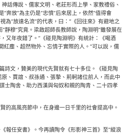
、神話傳說、儒家文明、老莊形而上學、家教禮俗、
“奔放”為主仍是“忠憤”后來居上，依然“值得會
明視為“放達名流”的代表，曰：“《回往來》有避地之
“靜穆”究竟。梁啟超師長教師說，陶淵明“雖發展在
待，又年夜錯了。”《碰見陶淵明》有統計：《喝酒
開紅塵、超然物外、忘情于實際的人。”可以說，儒
多篇詩文，贊美的現代先賢就有七十多位。《碰見陶
屈原、賈誼、叔孫通、張摯、荊軻諸位前人，而此中
的謀士陶舍、助力西漢與匈奴和親的陶青、二十四孝
先賢的高風亮節中，在身邊一日千里的社會提高中。
于《報任安書》。今再讀陶令《形影神三首》至“縱浪