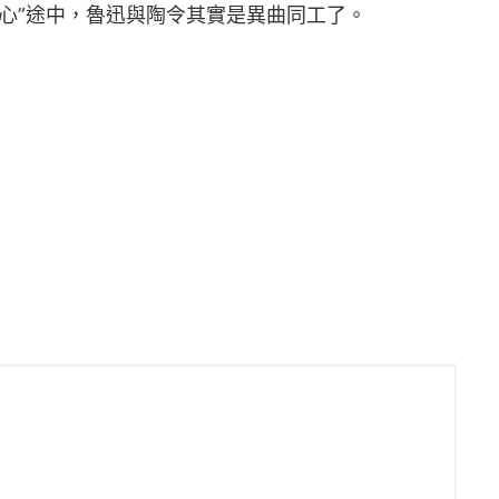
談心”途中，魯迅與陶令其實是異曲同工了。