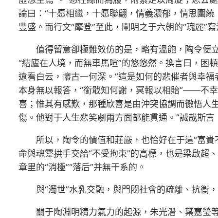
論曰：“十愿相繼，十愿聯翩，情義濃郁，情思圍繞
豐盛。而行文“摩登”至此，闡明之于六朝的“瑰麗”
值得留意卻極難效仿的是，略有溫飽，陶令便立
“結廬在人境，而無車馬喧”的悠悠然。換言曰，困
遠看白云，懷古一何深。”這是如何的悲催者與幸福者
本身無以報答，“銜戢知何謝，冥報以相貽”——不幸
喜；惟其有感歎，那種欣喜是由沖突協調而徹悟人
傷。他對于人生悲笑劇兩方面都能貫通。”誠哉斯言
所以，陶令的價值和莊嚴，也恰好在于這“富貴不
命與魂靈拱手交給“不受拘束”的高標，也是梁啟超
章里的“消極”“落后”并無干系的。
與“濁世”水乳交融，與門閥社會的疏離、抗衡
關于陶淵明精力氣力的起源，朱光潛、葉嘉瑩