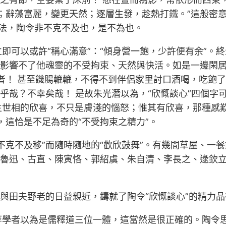
；辭藻富麗，變更天然；逐層生發，趁熱打鐵。”這般密
寫法，陶令非不克不及也，是不為也。
即可以或許“稱心滿意”：“傾身營一飽，少許便有余”。終
頓影響不了他魂靈的不受拘束、天然與快活。如是一邊閑居
！ 甚至饑腸轆轆，不得不到伴侶家里討口酒喝，吃飽了照
乎哉？不幸矣哉！ 是故朱光潛以為，“欣慨談心”四個字
生世相的欣喜，不只是膚淺的惱怒；惟其有欣喜，那種感
，這恰是不足為奇的“不受拘束之精力”。
克不及移”而隨時隨地的“歡欣鼓舞”。有幾間草屋、一餐
、魯迅、古直、陳寅恪、郭紹虞、朱自清、李長之、逯欽
，與田夫野老的日益親近，鑄就了陶令“欣慨談心”的精力品
等學者以為是儒釋道三位一體，這當然是很正確的。陶令