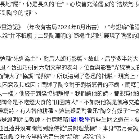
長地“隱”，仍是長久的“仕”，心坎皆充滿儒家的“浩然氣”
到陶令的“靜”。
靈游記》（年夜有書局2024年8月出書），“考證癖”
人說”并不牴觸；二是陶淵明的“隨機性超脫”展現了強盛
，這種“先進為主”，對后人頗有影響。故此，后學多半誇
風。魯迅乃研討六朝文學的泰斗，位置與影響“光線萬丈在
面誇大了“協調”“靜穆”，所以遭到了魯迅的批駁。現實上
持久困窘及其成因；闡述了陶令對于劉裕篡晉的不齒，闡
人一樣，他終于到達協調靜穆。我們讀他的詩，都觀賞他的‘
陶令是不吃煙火食的“田園詩人”，不如說他就是飢寒交迫
田壟邊寫詩，有人替他耕種。這無疑是對魯迅“陶令有奴子”
雖是淵明師長教師，也還略略
1對1教學
有些生財之道在，
並且遠并沒有闊氣到讓侍從“晨興理荒穢”，本身“帶月荷鋤
知陶令年夜半時光是無法“靜穆”“超脫”的。