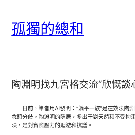
跳
至
孤獨的總和
主
要
內
容
陶淵明找九宮格交流“欣慨談心
日前，筆者用AI發問：“躺平一族”是在效法陶
念頭分歧。陶淵明的隱居，多出于對天然和不受拘束
映，是對實際壓力的迴避和抗議。