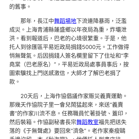
的舊事。
那年，長江中
舞蹈場地
下流連降暴雨，泛濫
成災。上海青浦縣蓮盛鄉以年夜局為重，炸壩泄
洪。看到報道后，巴老的心境很繁重。于是，他
托人到徐匯區平易近政局捐錢5000元。工作做得
悄無聲氣。后因捐錢人簽名欄里留下了住址和“李
堯棠（巴老原名）”，平易近政局處事員事后，按
圖索驥找上門送感激信，大師才了解巴老捐了
款。
20天后，上海作協倡議作家賑災義賣運動。
那幾天作協院子里一會兒鬧猛起來，來送“義賣
書”的作家川流不息。任務職員忙著掛號、蓋印，
然后裝箱。作協副秘書長宗
舞蹈教室
福先把送失
落的《于無聲處》要回來“濟急”。老作家秦瘦鷗