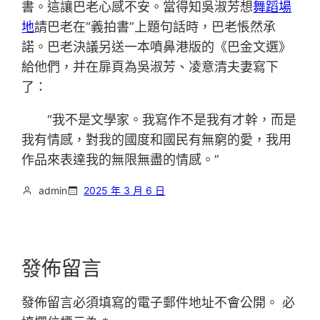
書。這讓巴老心感不安。當得知吳淑芳想
舞蹈場
地
請巴老在“義拍書”上題句話時，巴老悵然承
諾。巴老決議另送一本噴鼻港版的《巴金文選》
給他們，并在扉頁為吳淑芳、凌意清夫妻寫下
了：
“我不是文學家。我寫作不是我有才幹，而是
我有情感，對我的國度和國民有無窮的愛，我用
作品來表達我的無限無盡的情感。”
admin
2025 年 3 月 6 日
發佈留言
發佈留言必須填寫的電子郵件地址不會公開。
必