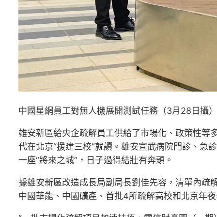
中國星網員工對無人機展開測試任務（3月28日攝
雄安新區給央企疏解員工供給了市場化、政策性等多
代在北京“援建三校”就讀。雄安宣武病院門診、急
一座“將來之城”，日子過得結壯有奔頭。
據雄安新區改造成長局副局長劉佳先容，清單內疏
中國華能、中國礦產、首批4所疏解高校和北京年