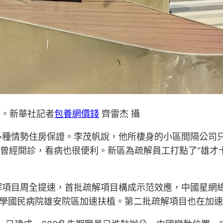
）。新華社記者
包養網價錢
齊雷杰 攝
種情勢住房保證。李茂帆說，他所棲身的小區間隔公司只
診曾經開診，看病也很便利。新區為疏解員工打點了“雄才
解項目周全提速，首批疏解項目構成示范效應，中國星網
夜學國民病院雄安院區加速扶植。第二批疏解項目也在加