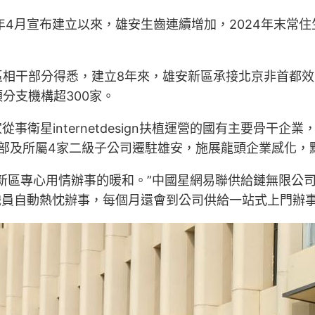
4月宣布建立以來，雄安生齒連續增加，2024年末常住生齒
相干部分得悉，建立8年來，雄安新區承接北京非首都效
分支機構超300家。
從事衛星internetdesign扶植運營的國有主要骨
總部及所屬4家二級子公司遷駐雄安，施展龍頭企業感化，
新區專心用情辦事的暖和。”中國星網易聯供給鏈無限公
職員自動熱忱辦事，每個月還會到公司供給一站式上門辦事