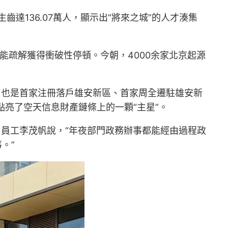
達136.07萬人，顯示出“將來之城”的人才湊集
能疏解獲得衝破性停頓。今朝，4000余家北京起源
干企業，也是首家注冊落戶雄安新區、首家周全遷駐雄安新
點亮了空天信息財產鏈條上的一顆“主星”。
司員工李茂帆說，“年夜部門政務辦事都能經由過程政
。”