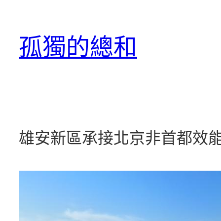
跳
至
孤獨的總和
主
要
內
容
雄安新區承接北京非首都效能