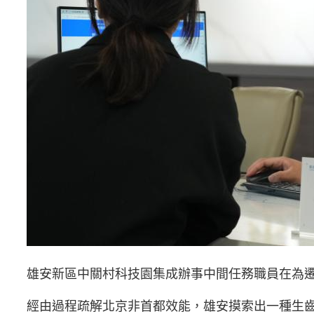
雄安新區中關村科技園集成辦事中間任務職員在為遷徙
經由過程疏解北京非首都效能，雄安摸索出一種生齒