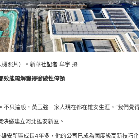
人機照片）。新華社記者 牟宇 攝
都效能疏解獲得衝破性停頓
區。不只這般，黃玉強一家人現在都在雄安生涯。“我們覺
務院決議建立河北雄安新區。
在雄安新區成長4年多，他的公司已成為國度級高新技巧