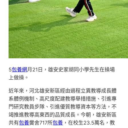
5
包養網
月21日，雄安史家胡同小學先生在操場
上做操。
近年來，河北雄安新區經由過程立異教導成長體
系體例機制、高尺度配建教導舉措措施、引進專
門研究教員步隊、引進優質教導資本等方法，不
竭推進教導高東西的品質成長。今朝，雄安新區
共有
包養
黌舍717所
包養
，在校生23.5萬名，教