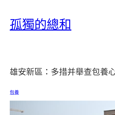
跳
至
孤獨的總和
主
要
內
容
雄安新區：多措并舉查包養心
包養