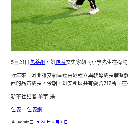
5月21日
包養網
，雄
包養
安史家胡同小學先生在操場
近年來，河北雄安新區經由過程立異教導成長體系
西的品質成長。今朝，雄安新區共有黌舍717所，在校
新華社記者 牟宇 攝
包養
包養網
admin
2024 年 6 月 1 日