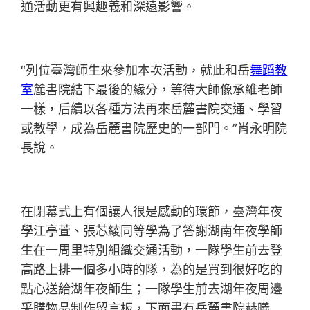
通活動更有興趣義和深遠影響。
“列位臺灣師生來參加本次活動，就此和岳
舞蹈教
室
麓書院結下最後的緣分，等待大師像承維老師
一樣，后續以各種方法再來岳麓書院交通、學習
或教學，成為岳麓書院歷史的一部門。”肖永明院
長說。
在閉幕式上有個讓人很是感動的環節，臺灣年夜
學江亭萱、張芯綾同等學為了答謝湖南年夜學師
生在一周里特別組織交通活動，一隊學生前去登
高路上排一個多小時的隊，為的是買到很好吃的
點心送給湖年夜師生；一隊學生前去湖年夜周邊
采購物品制作留言板，下面畫有岳麓書院赫曦