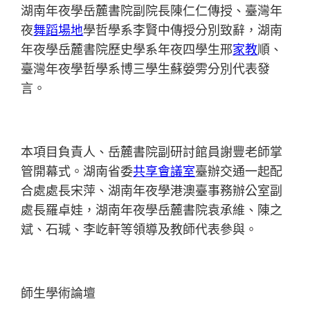
湖南年夜學岳麓書院副院長陳仁仁傳授、臺灣年
夜
舞蹈場地
學哲學系李賢中傳授分別致辭，湖南
年夜學岳麓書院歷史學系年夜四學生邢
家教
順、
臺灣年夜學哲學系博三學生蘇嫈雱分別代表發
言。
本項目負責人、岳麓書院副研討館員謝豐老師掌
管開幕式。湖南省委
共享會議室
臺辦交通一起配
合處處長宋萍、湖南年夜學港澳臺事務辦公室副
處長羅卓娃，湖南年夜學岳麓書院袁承維、陳之
斌、石瑊、李屹軒等領導及教師代表參與。
師生學術論壇