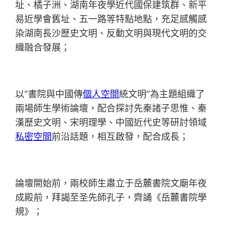
址、橘子洲、湖南年夜學近代國保建筑群、新平
易近學會舊址、五一路等特點地點，充足感觸感
染湖南長沙歷史文明、反動文明與現代文明的交
織融合發展；
以“書院與中國傳
個人空間
統文明”為主題組織了
兩場師生學術論壇，配合探討先秦諸子思惟、秦
漢歷史文明、宋明理學、中國近代史等研討領域
私密空間
前沿話題，相互啟發，配合成長；
論壇開始前，兩校師生肅立于岳麓書院文廟年夜
成殿前，拜謁至圣先師孔子，齊誦《岳麓書院學
規》；