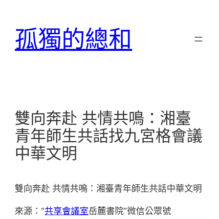
跳
至
孤獨的總和
主
要
內
容
雙向奔赴 共情共鳴：湘臺
青年師生共話找九宮格會議
中華文明
雙向奔赴 共情共鳴：湘臺青年師生共話中華文明
來源：“
共享會議室
岳麓書院”微信公眾號