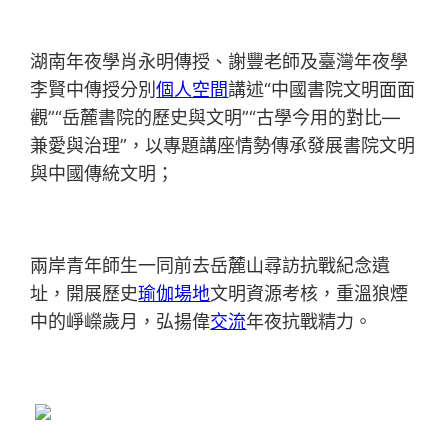
湖南年夜學肖永明傳授、謝豐老師及臺灣年夜學
李賢中傳授分別
個人空間
講述“中國書院文明面面
觀”“岳麓書院的歷史與文明”“古學今用的對比—
兼愛與治理”，以專題講座情勢傳承發展書院文明
與中國傳統文明；
兩岸青年師生一同前去岳麓山尋訪抗戰紀念遺
址，開展歷史
瑜伽場地
文明資源考核，重溫狼煙
中的崢嶸歲月，弘揚偉
交流
年夜抗戰精力。