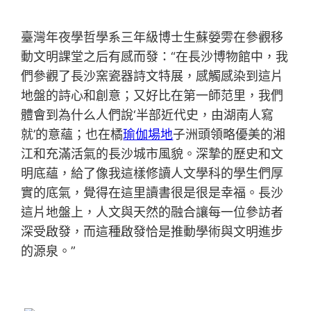
臺灣年夜學哲學系三年級博士生蘇嫈雱在參觀移
動文明課堂之后有感而發：“在長沙博物館中，我
們參觀了長沙窯瓷器詩文特展，感觸感染到這片
地盤的詩心和創意；又好比在第一師范里，我們
體會到為什么人們說‘半部近代史，由湖南人寫
就’的意蘊；也在橘
瑜伽場地
子洲頭領略優美的湘
江和充滿活氣的長沙城市風貌。深摯的歷史和文
明底蘊，給了像我這樣修讀人文學科的學生們厚
實的底氣，覺得在這里讀書很是很是幸福。長沙
這片地盤上，人文與天然的融合讓每一位參訪者
深受啟發，而這種啟發恰是推動學術與文明進步
的源泉。”