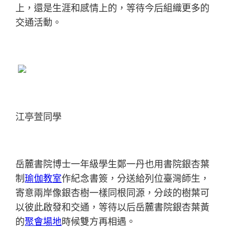
上，還是生涯和感情上的，等待今后組織更多的
交通活動。
江亭萱同學
岳麓書院博士一年級學生鄭一丹也用書院銀杏葉
制
瑜伽教室
作紀念書簽，分送給列位臺灣師生，
寄意兩岸像銀杏樹一樣同根同源，分歧的樹葉可
以彼此啟發和交通，等待以后岳麓書院銀杏葉黃
的
聚會場地
時候雙方再相遇。