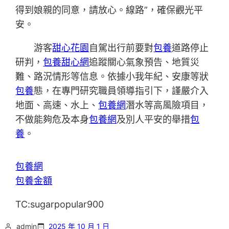
得到娘親的同意，請放心。線路”，確保觀光平
安。
游客
甜心花園
自駕出行前要對
包養
道路停止
研判，
包養甜心網
追蹤關心氣象預告、地質災
難、路況情形等信息。依據小我年紀、安康等狀
包養
態，在專門研究職員領導指引下，謹嚴介入
地面、高速、水上、
包養網
潛水等高風險項目，
不做能夠危及本身
包養網
及別人平安的舉措
包
養
。
包養網
包養金額
TC:sugarpopular900
admin
2025 年 10 月 1 日