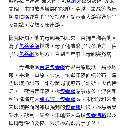
游客私行進進“無人區”“
包養網
天然維護區”等未
開闢、未開放區域展開探險、穿越、攀緣等游玩
包養價格
運動的平安提醒，提示寬大游客進步平
安認識，安然安康出游。
據我所知，他的母親長期以來一直獨自撫養他。
為了
包養金額
掙錢，母子倆流浪了很多地方，住
了很
包養網
多地方。直到五年前，母親突然病
青海地處
台灣包養網
青躲高原腹地、高冷地
域，平地、草原、沙漠、戈壁年夜面積分布，這
些區域通訊電子訊號微弱或無電子訊號，火食稀
疏，日夜溫差年夜，極
包養網
端氣象多，游客如
私行進進無人
甜心寶貝包養網
區、未開放和未開
闢區域將面對難以預判的
包養網
風險，極易遭受
缺水、缺氧、失路、車輛墮入窘境
包養價格
以及
掉聯等性命要挾，救濟極為艱苦事了？。