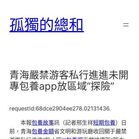
跳
至
孤獨的總和
主
要
內
容
青海嚴禁游客私行進進未開
專包養app放區域“探險”
requestId:68dce2904ee278.02131436.
本報
包養故事
訊（記者邢生祥
短期包養
）日
前，青海
包養金額
省文明和游玩廳收回關于嚴禁