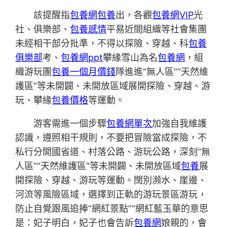
該提醒指
包養網
包養
出，各觀
包養網VIP
光
社、俱樂部、
包養感情
平易近間組織等社會集團
未經相干部分批準，不得以探險、穿越、科
包養
俱樂部
考、
包養網ppt
攀緣雪山為名
包養網
，組
織游玩團
包養一個月價錢
隊進進“無人區”“天然維
護區”等未開闢、未開放區域展開探險、穿越、游
玩、攀緣
包養價格
等運動。
游客需進一個步驟
包養網單次
加強自我維護
認識，遵照相干規則，不要把冒險當成探險，不
私行分開國省道、村落公路、游玩公路，深刻“無
人區”“天然維護區”等未開闢、未開放區域
包養
展
開探險、穿越、游玩等運動。闊別瀕水、崖邊、
河流等風險區域，選擇到正軌的游玩景區游玩，
防止自覺跟風追捧“網紅景點”“網紅藍玉華的意思
是：妃子明白，妃子也會告訴
包養網
娘親的，會