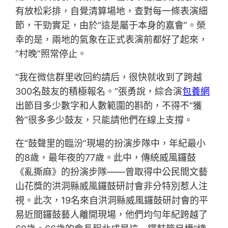
有放松彩排，自覺清算場地，查對每一條表演細
節，干勁實足，由於“這是屬于本身的嘉會”。榮
幸的是，兩地的氣象在正式表演前都好了起來，
“村晚”照常停止。
“我在微信群里收回約請后，很快就收到了跨越
300名鼓友的積極報名。”張勇說，綜合演
包養網
出節目多少數字和人數範圍的斟酌，不得不“獲
咎”很多多少鼓友，只能請他們在線上支撐。
在“鼓聲里的臨汾”現場的扮演步隊中，年紀最小
的8歲，最年夜的77歲。此中，傳統威風鑼鼓
《亂撕麻》的扮演步隊——曾取得中公民間文藝
山花獎的洪洞縣威風鑼鼓研討會非分特別惹人注
視。此次，19名來自洪洞縣威風鑼鼓研討會的平
易近間鑼鼓藝人離開現場，他們均勻年紀跨越了