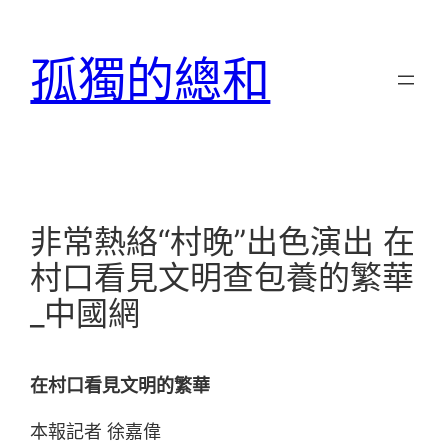
跳
至
孤獨的總和
主
要
內
容
非常熱絡“村晚”出色演出 在
村口看見文明查包養的繁華
_中國網
在村口看見文明的繁華
本報記者 徐嘉偉