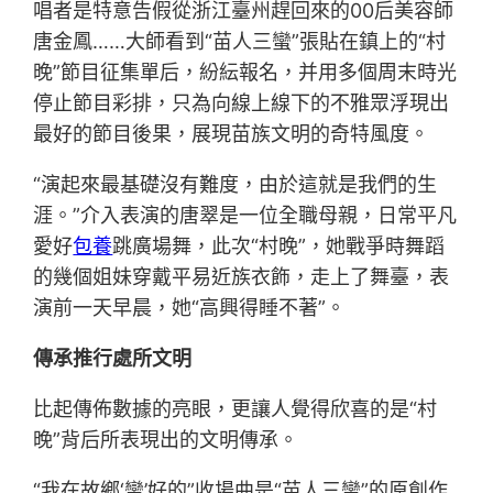
唱者是特意告假從浙江臺州趕回來的00后美容師
唐金鳳……大師看到“苗人三蠻”張貼在鎮上的“村
晚”節目征集單后，紛紜報名，并用多個周末時光
停止節目彩排，只為向線上線下的不雅眾浮現出
最好的節目後果，展現苗族文明的奇特風度。
“演起來最基礎沒有難度，由於這就是我們的生
涯。”介入表演的唐翠是一位全職母親，日常平凡
愛好
包養
跳廣場舞，此次“村晚”，她戰爭時舞蹈
的幾個姐妹穿戴平易近族衣飾，走上了舞臺，表
演前一天早晨，她“高興得睡不著”。
傳承推行處所文明
比起傳佈數據的亮眼，更讓人覺得欣喜的是“村
晚”背后所表現出的文明傳承。
“我在故鄉‘蠻’好的”收場曲是“苗人三蠻”的原創作