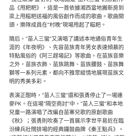
品《甩粑粑》，這是一首依據湘西當地搬新房到
梁上甩糍粑送福的風俗創作而成的歌曲。歌曲開
頭，樂隊成員在“村晚”現場甩起了糍粑。
隨后，“苗人三蠻”又演唱了講述本地通俗青年生
涯的《年夜明》、先容苗族青年男女表達傾慕的
特點風俗的《阿三趕場記》等歌曲。在苗族音樂
之外，苗族衣飾、苗族跳舞、苗族腰鼓、苗族舞
獅等一系列元素，都向不雅眾縱情地展現苗族文
明的秀美多彩。
表演正酣時，“苗人三蠻”還和張勇停止了一場連
麥PK。在這場“隔空商討”中，“苗人三蠻”和本地
兒童一路演唱了改編自苗寨兒歌的原創歌曲
《秋》；張勇則吹奏了一首展示李世平易近在臨
汾練兵壯闊排場的經典鑼鼓曲牌《秦王點兵》。