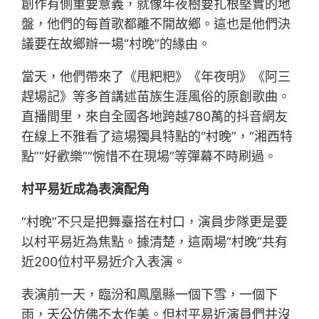
創作有側重要意義，就像年夜樹要扎根堅實的地
盤，他們的每首歌都離不開故鄉。這也是他們決
議要在故鄉辦一場“村晚”的緣由。
當天，他們帶來了《甩粑粑》《年夜明》《阿三
趕場記》等多首講述苗族生涯風俗的原創歌曲。
直播間里，來自全國各地跨越780萬的抖音網友
在線上不雅看了這場獨具特點的“村晚”，“湘西特
點”“好歡樂”“惋惜不在現場”等彈幕不時刷過。
村平易近成為表演配角
“村晚”不只是把舞臺搭在村口，演員步隊更是要
以村平易近為焦點。據清楚，這兩場“村晚”共有
近200位村平易近介入表演。
表演前一天，臨汾和鳳凰縣一個下雪，一個下
雨，天公仿佛不太作美。但村平易近演員們并沒