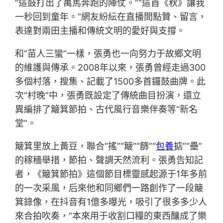
“這鼓打出了萬馬奔跑的陣仗。”“這首《秋》讓我
一秒回到童年。”網友紛紜在直播間點贊、留言，
表達對兩田主播和傳統文明的愛好與支撐。
和“苗人三蠻”一樣，張勇也一向努力于故鄉文明
的維護與傳承。2008年以來，張勇曾經走過300
多個村落，搜集、記載了1500多首鑼鼓曲牌。此
次“村晚”中，張勇既設定了傳統曲目扮演，還立
異編排了簸箕節拍、古代風行音樂伴奏等“新名
堂”。
簸箕里放上黃豆，聯合“搖”“簸”“篩”“
包養
掂”“壘”
的稼穡舉措，節拍、聲調天然流利。張勇告知記
者，《簸箕節拍》這個節目標靈感起源于1年多前
的一次采風，后來他和同鄉們一路創作了一段簸
箕錄像，在抖音有1億多曝光，吸引了很多多少人
來合拍吹奏，“本來用于收割口糧的東西釀成了樂