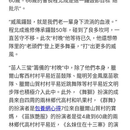
60歲。66歲的會長程北成是這一鑼鼓節目標“總
批示”。
“威風鑼鼓，就是我們老一輩身下流淌的血液。”
程北成進修傳承鑼鼓50年，碰到了良多坎坷，一
直苦守不移。此次“村晚”他等待已久，他還想帶
隊里的“老頭們”登上更多舞臺，“打”出更多的威
風。
“苗人三蠻”籌備的“村晚”中，除了他們本身，臘
爾山奪西村村平易近苗鼓隊、龍明芳金鳳凰苗歌
隊、臘爾山賀村村平易近跳舞隊等村平易近文明
步隊也積極介入此中。此外，《舞獅》扮演的成
員來自四周的兩林鄉代高村和叭果村，《群舞》
的扮演者是
包養網心得
7位來自臘爾山賀村的寶
媽，《苗族艷服》的扮演者是從4歲到60歲的兩
林鄉代高村村平易近，《幺妹住在十三寨》的演