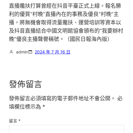
直播攙扶打算曾經在抖音平臺正式上線。報名勝
利的優質“村晚”直播內在的事務及優良“村晚”主
播，將無機會取得流量攙扶、運營培訓等資本以
及抖音直播結合中國文明館協會頒布的“我要辦村
晚”優良主播聲譽稱號。（國民日報海內版）
admin
2024 年 7 月 16 日
發佈留言
發佈留言必須填寫的電子郵件地址不會公開。
必
填欄位標示為
*
留言
*