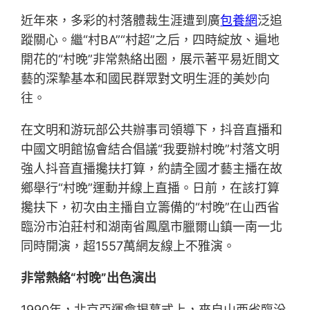
近年來，多彩的村落體裁生涯遭到廣
包養網
泛追
蹤關心。繼“村BA”“村超”之后，四時綻放、遍地
開花的“村晚”非常熱絡出圈，展示著平易近間文
藝的深摯基本和國民群眾對文明生涯的美妙向
往。
在文明和游玩部公共辦事司領導下，抖音直播和
中國文明館協會結合倡議“我要辦村晚”村落文明
強人抖音直播攙扶打算，約請全國才藝主播在故
鄉舉行“村晚”運動并線上直播。日前，在該打算
攙扶下，初次由主播自立籌備的“村晚”在山西省
臨汾市泊莊村和湖南省鳳凰市臘爾山鎮一南一北
同時開演，超1557萬網友線上不雅演。
非常熱絡“村晚”出色演出
1990年，北京亞運會揭幕式上，來自山西省臨汾