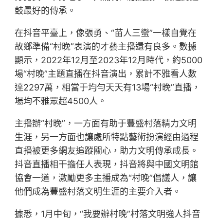
鼓最好的傳承。
在抖音平臺上，像張勇、“苗人三蠻”一樣自覺在
故鄉準備“村晚”表演的才藝主播還有良多。數據
顯示，2022年12月至2023年12月時代，約5000
場“村晚”主題直播在抖音演出，累計不雅看人數
達2297萬，相當于均勻天天有13場“村晚”直播，
場均不雅眾超4500人。
主播辦“村晚”，一方面有助于豐盛村落精力文明
生涯，另一方面也讓處所特點藝術扮演經由過程
直播被更多網友追蹤關心，助力文明傳承成長。
抖音直播相干擔任人表現，抖音將與中國文明館
協會一道，激勵更多主播成為“村晚”倡議人，讓
他們成為豐盛村落文明生涯的主要介入者。
據悉，1月中旬，“我要辦村晚”村落文明強人抖音