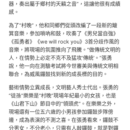
器，奏出屬于鄉村的天籟之音”，這讓他很有成績
感。
為了“村晚”，他和同鄉們從頭改編了一段新的簸
箕音樂，參加嗩吶和鼓，吹奏了《男兒當自強》
《孤勇者》《we will rock you》3首分歧作風的
音樂，將現場的氛圍推向了飛騰。“做傳統文明的
人，在情勢上必定不克不及猛攻‘傳統’。”張勇
說，他一向在測驗考試將今世審美與傳統文明相
聯合，為威風鑼鼓找到新的成長標的目的。
藝術情勢立異成長，文明藝人秀士代出。張勇的
“徒孫”樂樂是“村晚”現場年紀最小的女孩，也是
《山君下山》節目中的“領頭虎”。在樂樂之外，
現場還有一位五六歲的小男孩參加鑼鼓步隊傍
邊，成為表演的不測之喜。在張勇看來，鑼鼓不
分男女，不分老小，只需有人敲鑼鼓，就是對鑼