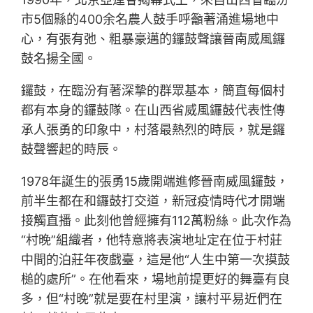
市5個縣的400余名農人鼓手呼籲著涌進場地中
心，有張有弛、粗暴豪邁的鑼鼓聲讓晉南威風鑼
鼓名揚全國。
鑼鼓，在臨汾有著深摯的群眾基本，簡直每個村
都有本身的鑼鼓隊。在山西省威風鑼鼓代表性傳
承人張勇的印象中，村落最熱烈的時辰，就是鑼
鼓聲響起的時辰。
1978年誕生的張勇15歲開端進修晉南威風鑼鼓，
前半生都在和鑼鼓打交道，新冠疫情時代才開端
接觸直播。此刻他曾經擁有112萬粉絲。此次作為
“村晚”組織者，他特意將表演地址定在位于村莊
中間的泊莊年夜戲臺，這是他“人生中第一次摸鼓
槌的處所”。在他看來，場地前提更好的舞臺有良
多，但“村晚”就是要在村里演，讓村平易近們在