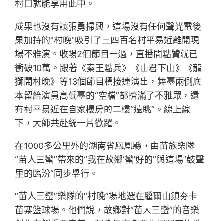
村口就能享用此中。
成果也沒有讓張勇掃興，這場沒有任何聲光電後
果加持的“村晚”吸引了三四百名村平易近離開現
場不雅演。收場2個節目一過，直播間點贊就已
衝破10萬。跟著《秦王點兵》《山君下山》《龍
獅鬧村晚》等13個節目標接連演出，舞臺兩側底
本留給演員高低臺的“空檔”都擠滿了不雅眾，還
有村平易近在自家樓房的二樓“遠眺”。線上線
下，大師共赴統一片歡躍。
在1000多公里外的湖南省鳳凰縣，由苗族樂隊
“苗人三蠻”帶來的“我在故鄉‘蠻’好的”與這場“鼓聲
里的臨汾”同步舉行。
“苗人三蠻”樂隊的“村晚”場地選在臘爾山鎮夯卡
苗寨籃球場。他們說，故鄉對“苗人三蠻”的音樂