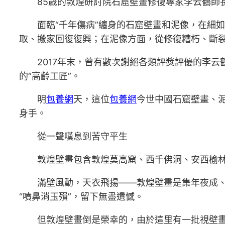
85歲的敦煌研討院石窟壁畫修復專家李云鶴師長
面臨“千年傷病”纏身的石窟壁畫和泥像，在細如發
取、搬家回復復興；在泥像方面，從修復糟朽、斷
2017年末，曾有數次謝絕各類評獎評優的李云鶴
的“高齡工匠”。
明
包養網
天，這位
包養網
今世中國石窟壁畫、泥
身手。
從一聲嘆息到苦守平生
敦煌壁畫包含敦煌莫高窟、西千佛洞、安西榆林窟
滿壁風動，天衣飛揚——敦煌壁畫是集年夜成、多
“噴鼻消玉殞”，留下無盡遺憾。
但敦煌壁畫倒是榮幸的，由於這里有一批視壁畫