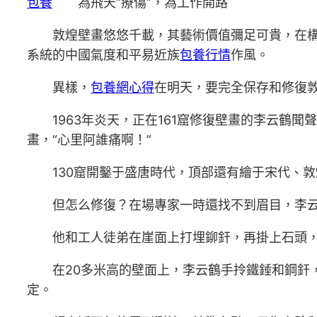
包養
為飛天“療傷”，為工作開路
敦煌壁畫悠悠千載，其藝術價值彌足可貴，在構造
系統的中國氣度和平易近族
包養行情
作風。
異樣，
包養網心得
在明天，要完全保存和修復
1963年炎天，正在161窟修復壁畫的李云鶴聞
畫，“心里阿誰痛啊！”
130窟開鑿于盛唐時代，頂部還有繪于宋代、敦
但怎么修復？在場專家一時還找不到眉目，李云鶴
他和工人徒弟在崖面上打埋鉚釬，再掛上石頭，
在20多米高的壁面上，李云鶴手拎鐵錘和鋼釬，“
定。