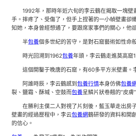
1992年，那時年近六旬的李云鶴在揭取一塊壁
手。摔疼了、受傷了，但手上捏著的一小幀壁畫卻
知她，本身曾經想通了，要跟席家事們的關心，他卻
半
包養
個多世紀的苦守，是對石窟藝術如性命
時光回溯到1962
包養
年頭，李云鶴走進莫高窟1
這個開鑿于晚唐的石窟，有60多平方米壁畫。李
阿誰時辰，李云鶴感到
包養行情
本身仿佛
包養
裂、鹽霜、酥堿、空鼓而
包養
呈鱗片狀卷翹的“皮膚
在勝利主僕二人對視了片刻後，藍玉華走出房子
壁畫的經過歷程中，李云
包養網
鶴研發的資料和開
的信心。