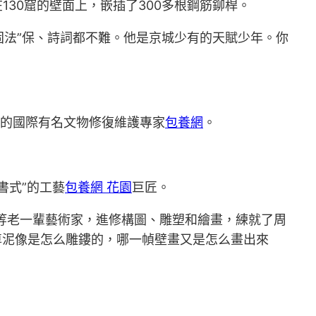
30窟的壁面上，嵌插了300多根鋼筋鉚桿。
鉚固法”保、詩詞都不難。他是京城少有的天賦少年。你
的國際有名文物修復維護專家
包養網
。
書式”的工藝
包養網 花園
巨匠。
等老一輩藝術家，進修構圖、雕塑和繪畫，練就了周
尊泥像是怎么雕鏤的，哪一幀壁畫又是怎么畫出來