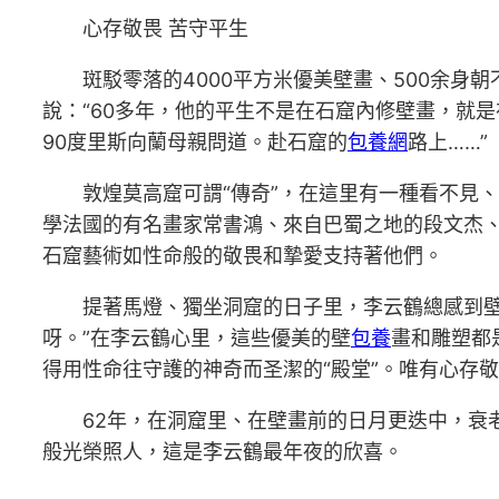
心存敬畏 苦守平生
斑駁零落的4000平方米優美壁畫、500余身朝
說：“60多年，他的平生不是在石窟內修壁畫，就
90度里斯向蘭母親問道。赴石窟的
包養網
路上……”
敦煌莫高窟可謂“傳奇”，在這里有一種看不見、摸
學法國的有名畫家常書鴻、來自巴蜀之地的段文杰、
石窟藝術如性命般的敬畏和摯愛支持著他們。
提著馬燈、獨坐洞窟的日子里，李云鶴總感到壁
呀。”在李云鶴心里，這些優美的壁
包養
畫和雕塑都
得用性命往守護的神奇而圣潔的“殿堂”。唯有心存
62年，在洞窟里、在壁畫前的日月更迭中，衰老了
般光榮照人，這是李云鶴最年夜的欣喜。