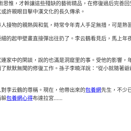
思惟，才幹讓這些殘缺的藝術精品，在修復過后完善回生
以或許親眼目擊中漢文化的長久傳承。
待人接物的親熱與和氣，時常令年青人手足無措，可是熟習
的起甲壁畫直接彈出往扔了。李云鶴看見后，馬上年夜
家中的閑談，說的也滿是洞窟里的事。受他的影響，年
續了默默無聞的修復工作。孫子李曉洋說：“從小就隨著爺
人對李云鶴的尊稱。現在，他帶出來的
包養網
先生，不少
西躲
包養網心得
布達拉宮……