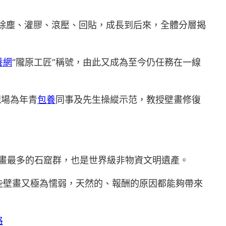
，除塵、灌膠、滾壓、回貼，成長到后來，全體分層揭
養網
“隴原工匠”稱號，由此又成為至今仍任務在一線
現場為年青
包養
同事及先生操縱示范，教授壁畫修復
畫最多的石窟群，也是世界級非物資文明遺產。
壁畫又極為懦弱，天然的、報酬的原因都能夠帶來
格