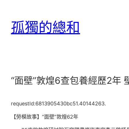
跳
至
孤獨的總和
主
要
內
容
“面壁”敦煌6查包養經歷2年
requestId:6813905430bc51.40144263.
【勞模故事】“面壁”敦煌62年