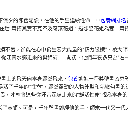
不保夕的陳舊泥像，在他的手里延續性命，中
包養網排名
是在趕“蕭拓其實不克不及廢棄花姐，還想娶花姐為妻，蕭
不著，卻能在心中發生宏大能量的“精力磁鐵”，被大師
從江南水鄉走來的樊錦詩……開初，他們年夜多只為“看一
畫上的飛天向本身翩然飛來，
包養
進進一種與壁畫密意融
是活了千年的“性命”，翩然靈動的人物外型和精緻勾畫
敬畏，才幹將這些從汗青深處走來的“鮮活性命”視為本身的
容顏。可是，千年壁畫卻經他的手，顛末一代又一代人的