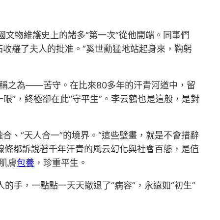
國文物維護史上的諸多“第一次”從他開端。同事們
拓收羅了夫人的批准。”奚世勳猛地站起身來，鞠躬
稱之為——苦守。在比來80多年的汗青河道中，留
眼”，終極卻在此“守平生”。李云鶴也是這般，是對
合、“天人合一”的境界。“這些壁畫，就是不會措辭
的線條都訴說著千年汗青的風云幻化與社會百態，是值
肌膚
包養
，珍重平生。
手，一點點一天天撤退了“病容”，永遠如“初生”