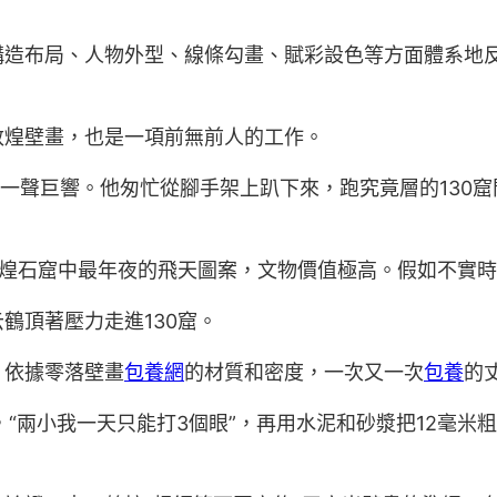
布局、人物外型、線條勾畫、賦彩設色等方面體系地反
敦煌壁畫，也是一項前無前人的工作。
聲一聲巨響。他匆忙從腳手架上趴下來，跑究竟層的130
煌石窟中最年夜的飛天圖案，文物價值極高。假如不實時
頂著壓力走進130窟。
依據零落壁畫
包養網
的材質和密度，一次又一次
包養
的
兩小我一天只能打3個眼”，再用水泥和砂漿把12毫米粗