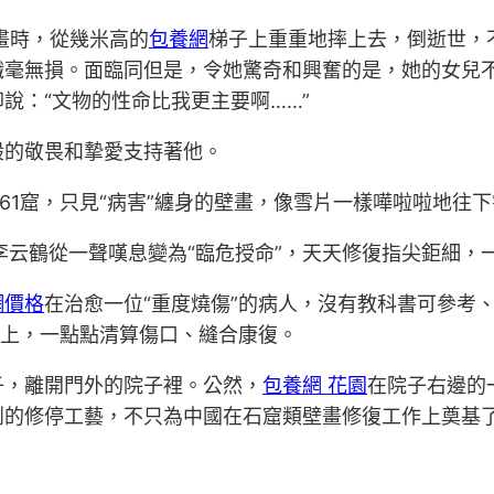
畫時，從幾米高的
包養網
梯子上重重地摔上去，倒逝世，
纖毫無損。面臨同但是，令她驚奇和興奮的是，她的女兒
說：“文物的性命比我更主要啊……”
般的敬畏和摯愛支持著他。
61窟，只見“病害”纏身的壁畫，像雪片一樣嘩啦啦地往下
云鶴從一聲嘆息變為“臨危授命”，天天修復指尖鉅細，
網價格
在治愈一位“重度燒傷”的病人，沒有教科書可參考
”上，一點點清算傷口、縫合康復。
，離開門外的院子裡。公然，
包養網 花園
在院子右邊的
創的修停工藝，不只為中國在石窟類壁畫修復工作上奠基