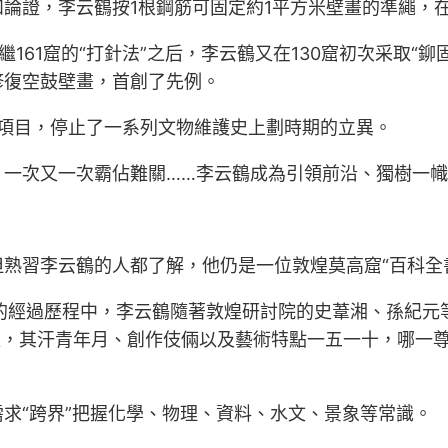
，李云鶴按1根鋼筋可固定約1平方米壁畫的準繩，在1
61窟的“打針法”之后，李云鶴又在130窟初次采取“
修復空鼓壁畫，首創了先例。
項目，停止了一系列文物維護史上劃時期的立異。
次又一次霸佔難關……李云鶴成為引領前沿、獨樹一幟
習李云鶴的人都了解，他仍是一位敦煌莫高窟“百科全
畫的經過歷程中，李云鶴隨著敦煌研討院的史葦湘、孫紀元
塑，其汗青年月、創作伎倆以及藝術特點一五一十，哪一
。
“跨界”把握化學、物理、資料、水文、景象等常識。