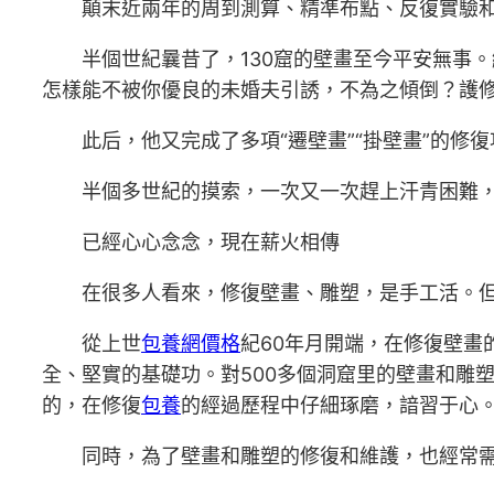
顛末近兩年的周到測算、精準布點、反復實驗和論證
半個世紀曩昔了，130窟的壁畫至今平安無事。繼1
怎樣能不被你優良的未婚夫引誘，不為之傾倒？護
此后，他又完成了多項“遷壁畫”“掛壁畫”的修復
半個多世紀的摸索，一次又一次趕上汗青困難，一
已經心心念念，現在薪火相傳
在很多人看來，修復壁畫、雕塑，是手工活。但熟
從上世
包養網價格
紀60年月開端，在修復壁
全、堅實的基礎功。對500多個洞窟里的壁畫和雕
的，在修復
包養
的經過歷程中仔細琢磨，諳習于心
同時，為了壁畫和雕塑的修復和維護，也經常需求