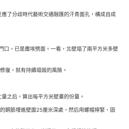
應了分歧時代藝術交通融匯的汗青面孔，構成自成
窟門口，已是塵埃劈面。一看，北壁塌了兩平方米多壁
修復，就有持續塌毀的風險。
丈量之后，算出每平方米壁畫的份量。
的鋼筋埋進壁面25厘米深處，然后用螺帽擰緊、固