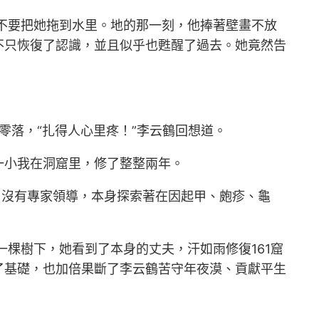
不要把她拖到水里。地的那一刻，他捧著壁畫不放
不只恢復了認識，並且似乎也甦醒了過去。她竟然告
零落，“扎得人心里疼！”李云鶴回想道。
一小我在洞窟里，修了整整兩年。
、沒有專家領導，本身探索著在因起甲、皰疹、龜
一棵樹下，她看到了本身的丈夫，汗如雨修復161窟
了基礎，也加倍果斷了李云鶴苦守年夜漠、貢獻平生