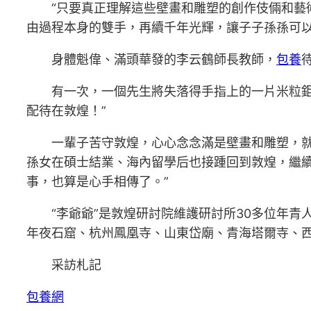
“只要真正理解這些壁畫和雕塑的創作伎倆和藝術
由過程本身的雙手，再續千年光輝，讓子子孫孫可
身體魁偉、滿頭華發的李云鶴師長教師，
包養
有一次，一個先生將失落得手指上的一片米粒鉅細
配待在敦煌！”
一輩子苦守敦煌，心心念念滿是壁畫和雕塑，就連
孫女在碩士結業、海內留學后也接踵回到敦煌，繼
事，也算是心手相傳了。”
“李爺爺”是敦煌研討院維護研討所30多位年青
年夜石窟、杭州鳳凰寺、山東岱廟、青海塔爾寺、
采訪札記
包養網