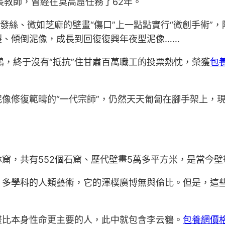
教師，曾經在莫高窟任務了62年。
絲、微如芝麻的壁畫“傷口”上一點點實行“微創手術”
裂、傾倒泥像，成長到回復復興年夜型泥像……
，終于沒有“抵抗”住甘肅百萬職工的投票熱忱，榮獲
包
像修復範疇的“一代宗師”，仍然天天匍匐在腳手架上，
，共有552個石窟、歷代壁畫5萬多平方米，是當今壁
學科的人類藝術，它的渾樸廣博無與倫比。但是，這些
比本身性命更主要的人，此中就包含李云鶴。
包養網價