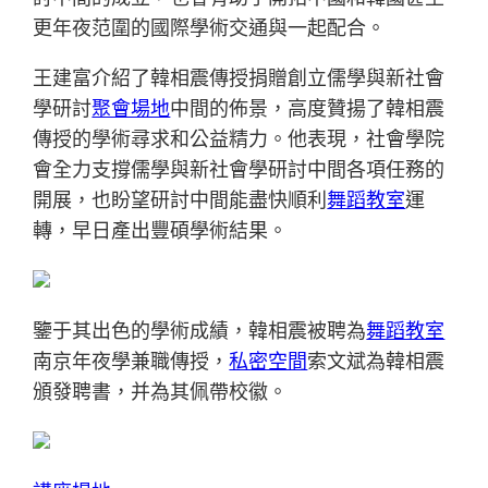
更年夜范圍的國際學術交通與一起配合。
王建富介紹了韓相震傳授捐贈創立儒學與新社會
學研討
聚會場地
中間的佈景，高度贊揚了韓相震
傳授的學術尋求和公益精力。他表現，社會學院
會全力支撐儒學與新社會學研討中間各項任務的
開展，也盼望研討中間能盡快順利
舞蹈教室
運
轉，早日產出豐碩學術結果。
鑒于其出色的學術成績，韓相震被聘為
舞蹈教室
南京年夜學兼職傳授，
私密空間
索文斌為韓相震
頒發聘書，并為其佩帶校徽。