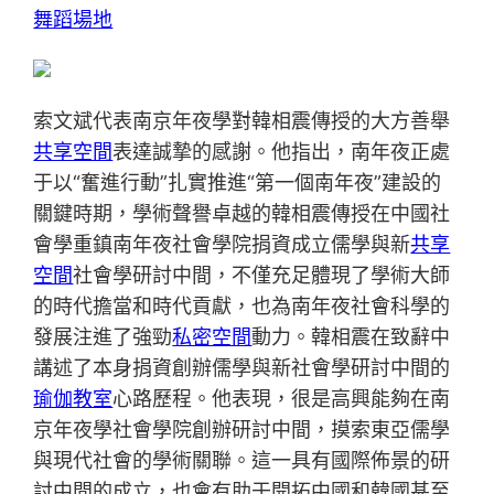
舞蹈場地
索文斌代表南京年夜學對韓相震傳授的大方善舉
共享空間
表達誠摯的感謝。他指出，南年夜正處
于以“奮進行動”扎實推進“第一個南年夜”建設的
關鍵時期，學術聲譽卓越的韓相震傳授在中國社
會學重鎮南年夜社會學院捐資成立儒學與新
共享
空間
社會學研討中間，不僅充足體現了學術大師
的時代擔當和時代貢獻，也為南年夜社會科學的
發展注進了強勁
私密空間
動力。韓相震在致辭中
講述了本身捐資創辦儒學與新社會學研討中間的
瑜伽教室
心路歷程。他表現，很是高興能夠在南
京年夜學社會學院創辦研討中間，摸索東亞儒學
與現代社會的學術關聯。這一具有國際佈景的研
討中間的成立，也會有助于開拓中國和韓國甚至