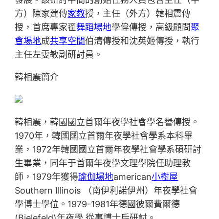
方）陳家建傳
家教
授，主任（外方）韓相震傳
授，首席專家翟
舞蹈場地
學偉傳授，高級顧問
聚
會場地
成
共享空間
伯清傳授和沈英姬傳授，執行
主任左雯敏副研討員。
韓相震簡介
韓相震，韓國國立首爾年夜學社會學名譽傳授。
1970年，韓國國立首爾年夜學社會學系本科畢
業，1972年韓國國立首爾年夜學社會學系碩研討
生畢業，同年于首爾年夜學文理學院任助理教
師，1979年獲得
瑜伽場地
american
小樹屋
Southern Illinois （南伊利諾伊州）年夜學社會
學博士學位。1979-1981年德國彼爾費爾德
(Bielefeld)年夜學 從事博士后研討。