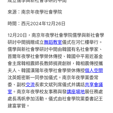
成立儒學與新社會學研討中間
來源：南京年夜學社會學院
時間：西元2024年12月26日
12月20日，南京年夜學社會學院儒學與新社會學
研討中間捐贈成立
舞蹈教室
儀式在河仁樓舉行。
儒學與新社會學研討中間由韓國有名社會學家、
首爾年夜學社會學榮休傳授、韓國中平易近基金
會主席韓相震師長教師捐資創辦，韓相震傳授攜
夫人、韓國漢陽年夜學社會學榮休傳授
個人空間
沈英姬密斯一同參加儀式。南京年夜學黨委常
委、副校
交流
長索文斌列席儀式并講話
共享會議
室
。南京年夜學校友事務與發
講座場地
展任務處
處長馮帆參加活動。儀式由社會學院黨委書記王
建富掌管。